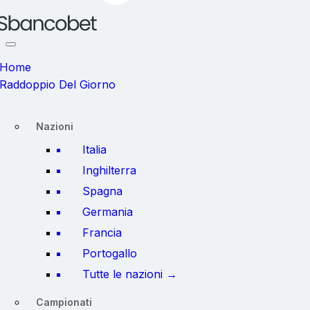
Home
Raddoppio Del Giorno
Nazioni
Italia
Inghilterra
Spagna
Germania
Francia
Portogallo
Tutte le nazioni →
Campionati