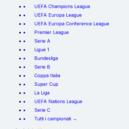
UEFA Champions League
UEFA Europa League
UEFA Europa Conference League
Premier League
Serie A
Ligue 1
Bundesliga
Serie B
Coppa Italia
Super Cup
La Liga
UEFA Nations League
Serie C
Tutti i campionati →