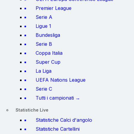
Premier League
Serie A
Ligue 1
Bundesliga
Serie B
Coppa Italia
Super Cup
La Liga
UEFA Nations League
Serie C
Tutti i campionati →
Statistiche Live
Statistiche Calci d'angolo
Statistiche Cartellini