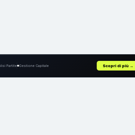
Scopri di più →
lisi Partite
Gestione Capitale