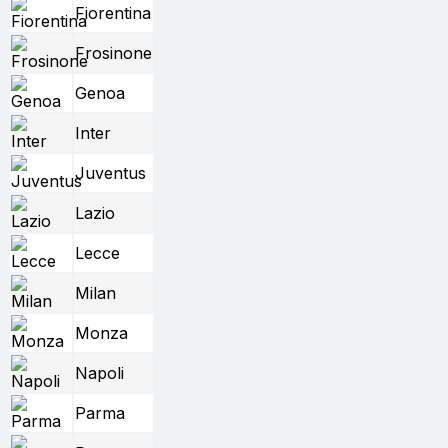
Fiorentina
Frosinone
Genoa
Inter
Juventus
Lazio
Lecce
Milan
Monza
Napoli
Parma