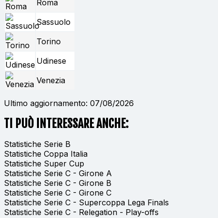
Roma
Sassuolo
Torino
Udinese
Venezia
Ultimo aggiornamento: 07/08/2026
TI PUÒ INTERESSARE ANCHE:
Statistiche Serie B
Statistiche Coppa Italia
Statistiche Super Cup
Statistiche Serie C - Girone A
Statistiche Serie C - Girone B
Statistiche Serie C - Girone C
Statistiche Serie C - Supercoppa Lega Finals
Statistiche Serie C - Relegation - Play-offs