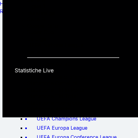
Home
Ligue 1
Raddoppio Del Giorno
Bundesliga
Serie B
Coppa Italia
Nazioni
Super Cup
La Liga
Italia
UEFA Nations League
Inghilterra
Serie C
Spagna
Tutti i campionati →
Germania
Statistiche Live
Statistiche Calci d'angolo
Francia
Statistiche Cartellini
Portogallo
Statistiche Tiri in Porta
Tutte le nazioni →
Statistiche Tiri Totali
Statistiche Fuorigioco
Campionati
Statistiche Arbitri
UEFA Champions League
UEFA Europa League
UEFA Europa Conference League