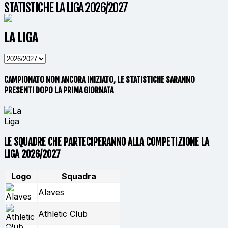
STATISTICHE LA LIGA 2026/2027
LA LIGA
CAMPIONATO NON ANCORA INIZIATO, LE STATISTICHE SARANNO
PRESENTI DOPO LA PRIMA GIORNATA
LE SQUADRE CHE PARTECIPERANNO ALLA COMPETIZIONE LA
LIGA 2026/2027
Logo
Squadra
Alaves
Athletic Club