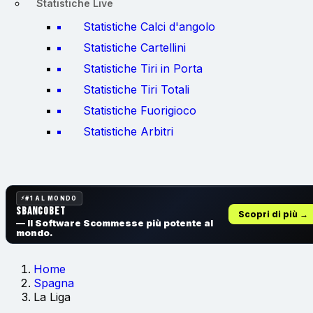
Statistiche Live
Statistiche Calci d'angolo
Statistiche Cartellini
Statistiche Tiri in Porta
Statistiche Tiri Totali
Statistiche Fuorigioco
Statistiche Arbitri
#1 AL MONDO
SbancoBet
Scopri di più →
— Il Software Scommesse
più potente al
mondo.
Home
Spagna
La Liga