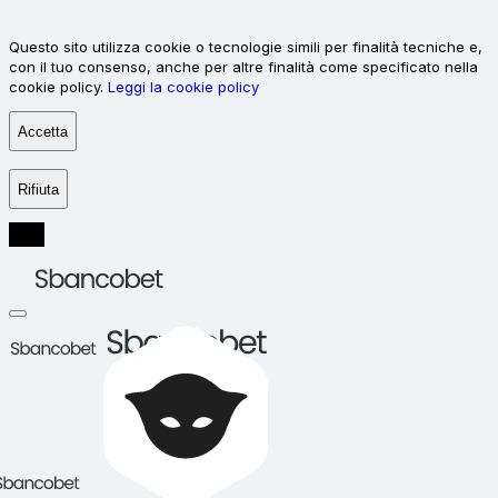
Questo sito utilizza cookie o tecnologie simili per finalità tecniche e,
con il tuo consenso, anche per altre finalità come specificato nella
cookie policy.
Leggi la cookie policy
Accetta
Rifiuta