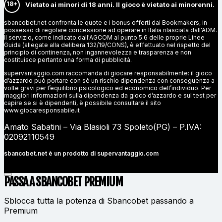
18+
Vietato ai minori di 18 anni. Il gioco è vietato ai minorenni.
sbancobet.net confronta le quote e i bonus offerti dai Bookmakers, in
possesso di regolare concessione ad operare in Italia rilasciata dall'ADM.
Il servizio, come indicato dall'AGCOM al punto 5.6 delle proprie Linee
Guida (allegate alla delibera 132/19/CONS), è effettuato nel rispetto del
principio di continenza, non ingannevolezza e trasparenza e non
costituisce pertanto una forma di pubblicità.
supervantaggio.com raccomanda di giocare responsabilmente: il gioco
d’azzardo può portare con sè un rischio dipendenza con conseguenza a
volte gravi per l’equilibrio psicologico ed economico dell’individuo. Per
maggiori informazioni sulla dipendenza da gioco d’azzardo e sul test per
capire se si è dipendenti, è possibile consultare il sito
www.giocaresponsabile.it
Amato Sabatini – Via Blasioli 73 Spoleto(PG) – P.IVA:
02092110549
sbancobet.net è un prodotto di
supervantaggio.com
PASSA A SBANCOBET
PREMIUM
Sblocca tutta la potenza di Sbancobet passando a
Premium