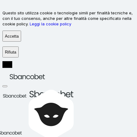
Questo sito utilizza cookie o tecnologie simili per finalità tecniche e,
con il tuo consenso, anche per altre finalità come specificato nella
cookie policy.
Leggi la cookie policy
Accetta
Rifiuta