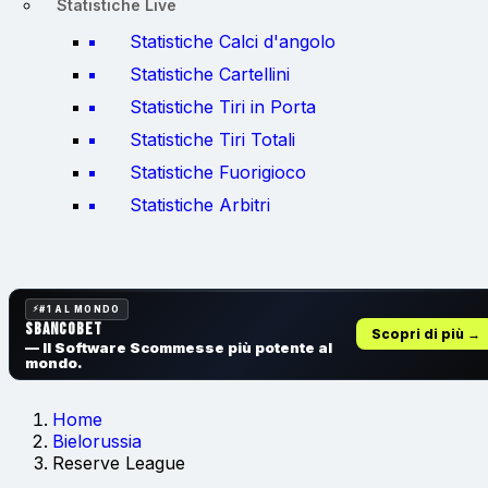
Statistiche Live
Statistiche Calci d'angolo
Statistiche Cartellini
Statistiche Tiri in Porta
Statistiche Tiri Totali
Statistiche Fuorigioco
Statistiche Arbitri
#1 AL MONDO
SbancoBet
Scopri di più →
— Il Software Scommesse
più potente al
mondo.
Home
Bielorussia
Reserve League