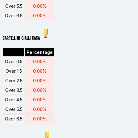
Over 5.5
0.00%
Over 6.5
0.00%
CARTELLINI GIALLI CASA
Percentage
Over 0.5
0.00%
Over 1.5
0.00%
Over 2.5
0.00%
Over 3.5
0.00%
Over 4.5
0.00%
Over 5.5
0.00%
Over 6.5
0.00%