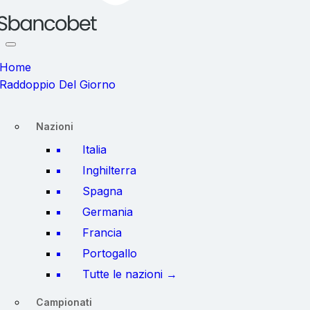
Home
Raddoppio Del Giorno
Nazioni
Italia
Inghilterra
Spagna
Germania
Francia
Portogallo
Tutte le nazioni →
Campionati