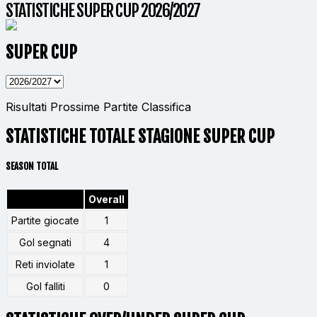
STATISTICHE SUPER CUP 2026/2027
SUPER CUP
Risultati
Prossime Partite
Classifica
STATISTICHE TOTALE STAGIONE SUPER CUP
SEASON TOTAL
Overall
Partite giocate
1
Gol segnati
4
Reti inviolate
1
Gol falliti
0