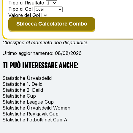
Tipo di Risultato
Tipo di Gol
Valore del Gol
Sblocca Calcolatore Combo
Classifica al momento non disponibile.
Ultimo aggiornamento: 08/08/2026
TI PUÒ INTERESSARE ANCHE:
Statistiche Úrvalsdeild
Statistiche 1. Deild
Statistiche 2. Deild
Statistiche Cup
Statistiche League Cup
Statistiche Úrvalsdeild Women
Statistiche Reykjavik Cup
Statistiche Fotbolti.net Cup A