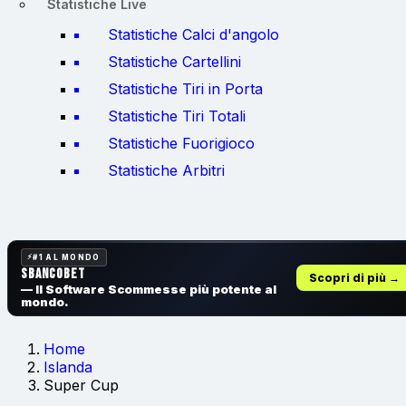
Statistiche Live
Statistiche Calci d'angolo
Statistiche Cartellini
Statistiche Tiri in Porta
Statistiche Tiri Totali
Statistiche Fuorigioco
Statistiche Arbitri
#1 AL MONDO
SbancoBet
Scopri di più →
— Il Software Scommesse
più potente al
mondo.
Home
Islanda
Super Cup