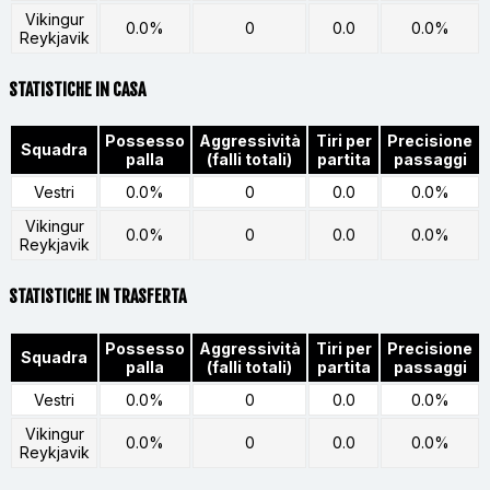
Vikingur
0.0%
0
0.0
0.0%
Reykjavik
STATISTICHE IN CASA
Possesso
Aggressività
Tiri per
Precisione
Squadra
palla
(falli totali)
partita
passaggi
Vestri
0.0%
0
0.0
0.0%
Vikingur
0.0%
0
0.0
0.0%
Reykjavik
STATISTICHE IN TRASFERTA
Possesso
Aggressività
Tiri per
Precisione
Squadra
palla
(falli totali)
partita
passaggi
Vestri
0.0%
0
0.0
0.0%
Vikingur
0.0%
0
0.0
0.0%
Reykjavik