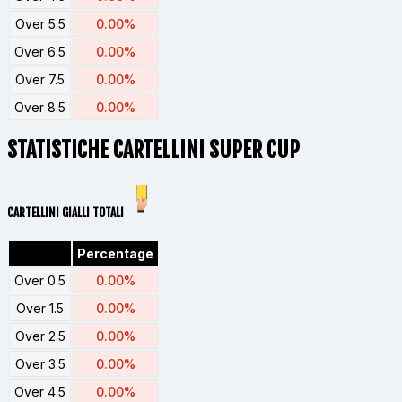
Over 5.5
0.00%
Over 6.5
0.00%
Over 7.5
0.00%
Over 8.5
0.00%
STATISTICHE CARTELLINI
SUPER CUP
CARTELLINI GIALLI TOTALI
Percentage
Over 0.5
0.00%
Over 1.5
0.00%
Over 2.5
0.00%
Over 3.5
0.00%
Over 4.5
0.00%