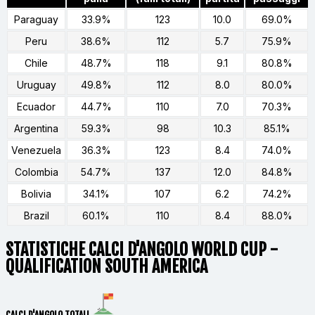
Paraguay
33.9%
123
10.0
69.0%
Peru
38.6%
112
5.7
75.9%
Chile
48.7%
118
9.1
80.8%
Uruguay
49.8%
112
8.0
80.0%
Ecuador
44.7%
110
7.0
70.3%
Argentina
59.3%
98
10.3
85.1%
Venezuela
36.3%
123
8.4
74.0%
Colombia
54.7%
137
12.0
84.8%
Bolivia
34.1%
107
6.2
74.2%
Brazil
60.1%
110
8.4
88.0%
STATISTICHE CALCI D'ANGOLO
WORLD CUP -
QUALIFICATION SOUTH AMERICA
CALCI D'ANGOLO TOTALI