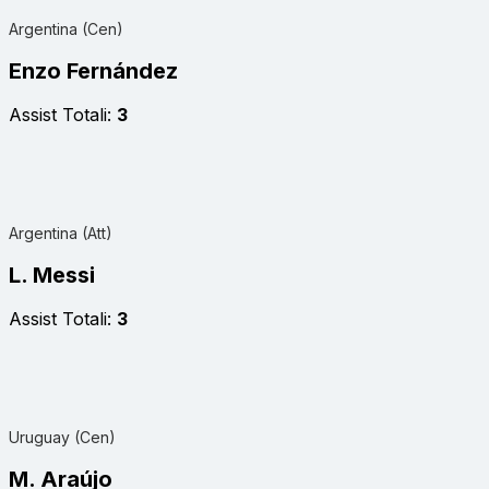
Argentina (Cen)
Enzo Fernández
Assist Totali:
3
Argentina (Att)
L. Messi
Assist Totali:
3
Uruguay (Cen)
M. Araújo