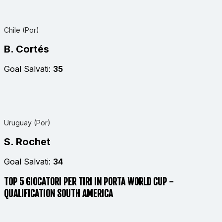
Chile (Por)
B. Cortés
Goal Salvati:
35
Uruguay (Por)
S. Rochet
Goal Salvati:
34
TOP 5 GIOCATORI PER TIRI IN PORTA WORLD CUP -
QUALIFICATION SOUTH AMERICA