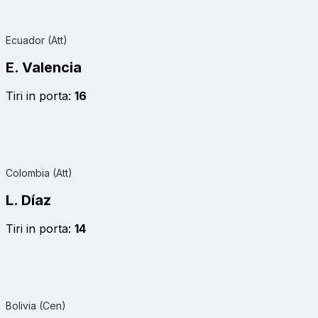
Ecuador (Att)
E. Valencia
Tiri in porta:
16
Colombia (Att)
L. Díaz
Tiri in porta:
14
Bolivia (Cen)