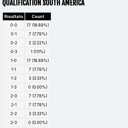
QUALIFICATION SOUTH AMERICA
Risultato
Count
0-0
17 (18.89%)
0-1
7 (7.78%)
0-2
2 (2.22%)
0-3
1 (1.11%)
1-0
17 (18.89%)
1-1
7 (7.78%)
1-2
3 (3.33%)
1-3
0 (0.00%)
2-0
7 (7.78%)
2-1
7 (7.78%)
2-2
3 (3.33%)
2-3
0 (0.00%)