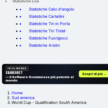
Statistiche Live
Statistiche Calci d'angolo
Statistiche Cartellini
Statistiche Tiri in Porta
Statistiche Tiri Totali
Statistiche Fuorigioco
Statistiche Arbitri
#1 AL MONDO
SbancoBet
Scopri di più →
— Il Software Scommesse
più potente al
mondo.
Home
Sud america
World Cup - Qualification South America