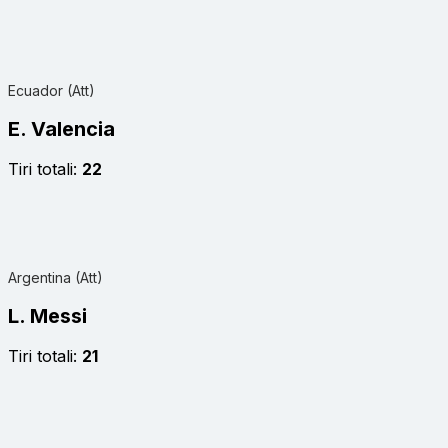
Ecuador (Att)
E. Valencia
Tiri totali:
22
Argentina (Att)
L. Messi
Tiri totali:
21