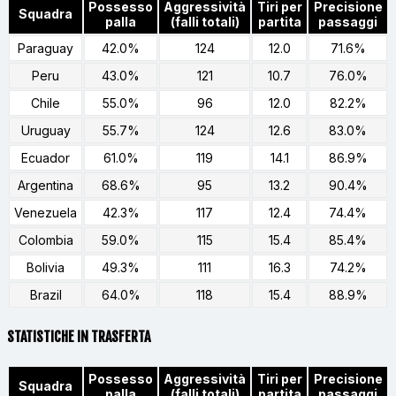
Possesso
Aggressività
Tiri per
Precisione
Squadra
palla
(falli totali)
partita
passaggi
Paraguay
42.0%
124
12.0
71.6%
Peru
43.0%
121
10.7
76.0%
Chile
55.0%
96
12.0
82.2%
Uruguay
55.7%
124
12.6
83.0%
Ecuador
61.0%
119
14.1
86.9%
Argentina
68.6%
95
13.2
90.4%
Venezuela
42.3%
117
12.4
74.4%
Colombia
59.0%
115
15.4
85.4%
Bolivia
49.3%
111
16.3
74.2%
Brazil
64.0%
118
15.4
88.9%
STATISTICHE IN TRASFERTA
Possesso
Aggressività
Tiri per
Precisione
Squadra
palla
(falli totali)
partita
passaggi