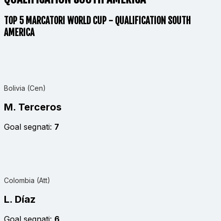
TOP 5 MARCATORI WORLD CUP - QUALIFICATION SOUTH
AMERICA
Bolivia (Cen)
M. Terceros
Goal segnati:
7
Colombia (Att)
L. Díaz
Goal segnati:
6