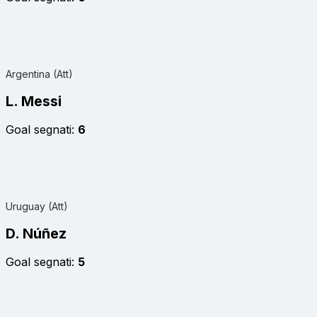
Argentina (Att)
L. Messi
Goal segnati:
6
Uruguay (Att)
D. Núñez
Goal segnati:
5