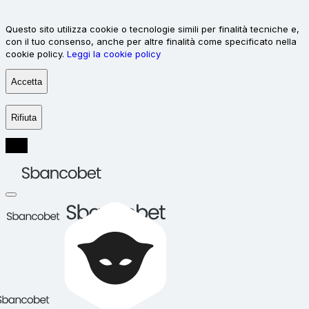
Questo sito utilizza cookie o tecnologie simili per finalità tecniche e,
con il tuo consenso, anche per altre finalità come specificato nella
cookie policy.
Leggi la cookie policy
Accetta
Rifiuta