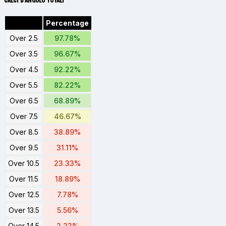
Percentage
Over 2.5
97.78%
Over 3.5
96.67%
Over 4.5
92.22%
Over 5.5
82.22%
Over 6.5
68.89%
Over 7.5
46.67%
Over 8.5
38.89%
Over 9.5
31.11%
Over 10.5
23.33%
Over 11.5
18.89%
Over 12.5
7.78%
Over 13.5
5.56%
Over 14.5
2.22%