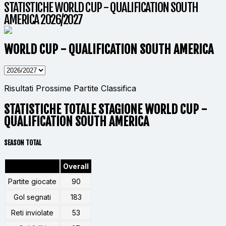
STATISTICHE WORLD CUP - QUALIFICATION SOUTH
AMERICA 2026/2027
WORLD CUP - QUALIFICATION SOUTH AMERICA
Risultati
Prossime Partite
Classifica
STATISTICHE TOTALE STAGIONE WORLD CUP -
QUALIFICATION SOUTH AMERICA
SEASON TOTAL
Overall
Partite giocate
90
Gol segnati
183
Reti inviolate
53