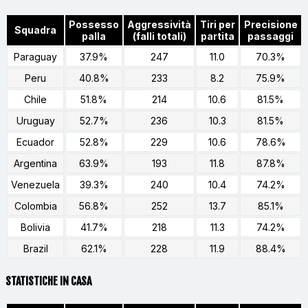
Possesso
Aggressività
Tiri per
Precisione
Squadra
palla
(falli totali)
partita
passaggi
Paraguay
37.9%
247
11.0
70.3%
Peru
40.8%
233
8.2
75.9%
Chile
51.8%
214
10.6
81.5%
Uruguay
52.7%
236
10.3
81.5%
Ecuador
52.8%
229
10.6
78.6%
Argentina
63.9%
193
11.8
87.8%
Venezuela
39.3%
240
10.4
74.2%
Colombia
56.8%
252
13.7
85.1%
Bolivia
41.7%
218
11.3
74.2%
Brazil
62.1%
228
11.9
88.4%
STATISTICHE IN CASA