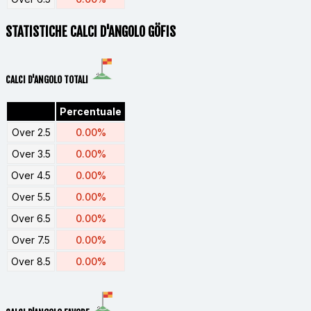
STATISTICHE CALCI D'ANGOLO GÖFIS
CALCI D'ANGOLO TOTALI
Percentuale
Over 2.5
0.00%
Over 3.5
0.00%
Over 4.5
0.00%
Over 5.5
0.00%
Over 6.5
0.00%
Over 7.5
0.00%
Over 8.5
0.00%