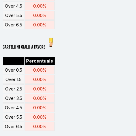
Over 4.5
0.00%
Over 5.5
0.00%
Over 6.5
0.00%
CARTELLINI GIALLI A FAVORE
Percentuale
Over 0.5
0.00%
Over 1.5
0.00%
Over 2.5
0.00%
Over 3.5
0.00%
Over 4.5
0.00%
Over 5.5
0.00%
Over 6.5
0.00%