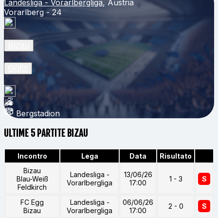
Landesliga - Vorarlbergliga
, Austria
Vorarlberg - 24
Bizau
Göfis
Bergstadion
ULTIME 5 PARTITE BIZAU
Incontro
Lega
Data
Risultato
Bizau
Landesliga -
13/06/26
Blau-Weiß
1 - 3
S
Vorarlbergliga
17:00
Feldkirch
FC Egg
Landesliga -
06/06/26
2 - 0
S
Bizau
Vorarlbergliga
17:00