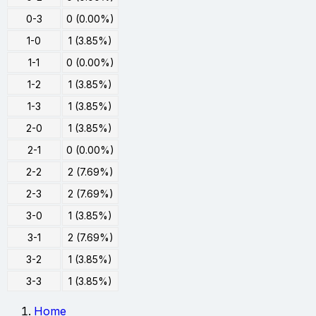
0-3
0 (0.00%)
1-0
1 (3.85%)
1-1
0 (0.00%)
1-2
1 (3.85%)
1-3
1 (3.85%)
2-0
1 (3.85%)
2-1
0 (0.00%)
2-2
2 (7.69%)
2-3
2 (7.69%)
3-0
1 (3.85%)
3-1
2 (7.69%)
3-2
1 (3.85%)
3-3
1 (3.85%)
Home