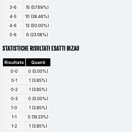
3-6
15 (57.69%)
4-5
10 (38.46%)
4-6
13 (50.00%)
5-6
6 (23.08%)
STATISTICHE RISULTATI ESATTI BIZAU
Risultato
Quanti
0-0
0 (0.00%)
0-1
1 (3.85%)
0-2
1 (3.85%)
0-3
0 (0.00%)
1-0
1 (3.85%)
1-1
5 (19.23%)
1-2
1 (3.85%)