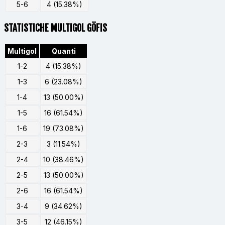
5-6
4 (15.38%)
STATISTICHE MULTIGOL GÖFIS
Multigol
Quanti
1-2
4 (15.38%)
1-3
6 (23.08%)
1-4
13 (50.00%)
1-5
16 (61.54%)
1-6
19 (73.08%)
2-3
3 (11.54%)
2-4
10 (38.46%)
2-5
13 (50.00%)
2-6
16 (61.54%)
3-4
9 (34.62%)
3-5
12 (46.15%)