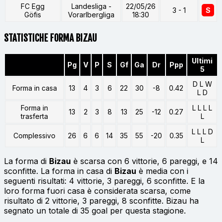
FC Egg
Landesliga -
22/05/26
3 - 1
S
Göfis
Vorarlbergliga
18:30
STATISTICHE FORMA BIZAU
Ultimi
Pg
V
P
S
Gf
Ga
Dr
Ppp
5
D L W
Forma in casa
13
4
3
6
22
30
-8
0.42
L D
Forma in
L L L L
13
2
3
8
13
25
-12
0.27
trasferta
L
L L L D
Complessivo
26
6
6
14
35
55
-20
0.35
L
La forma di
Bizau
è scarsa con 6 vittorie, 6 pareggi, e 14
sconfitte. La forma in casa di
Bizau
è media con i
seguenti risultati: 4 vittorie, 3 pareggi, 6 sconfitte. E la
loro forma fuori casa è considerata scarsa, come
risultato di 2 vittorie, 3 pareggi, 8 sconfitte. Bizau ha
segnato un totale di 35 goal per questa stagione.