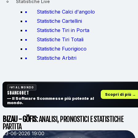
Statistiche Live
Statistiche Calci d'angolo
Statistiche Cartellini
Statistiche Tiri in Porta
Statistiche Tiri Totali
Statistiche Fuorigioco
Statistiche Arbitri
#1 AL MONDO
SbancoBet
Scopri di più →
— Il Software Scommesse
più potente al
mondo.
BIZAU - GÖFIS
: ANALISI, PRONOSTICI E STATISTICHE
PARTITA
03-06-2026 19:00