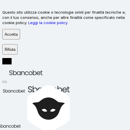
Questo sito utilizza cookie o tecnologie simili per finalità tecniche e,
con il tuo consenso, anche per altre finalità come specificato nella
cookie policy.
Leggi la cookie policy
Accetta
Rifiuta