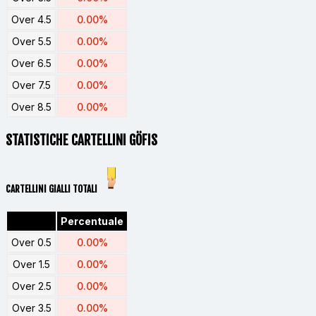
Over 4.5
0.00%
Over 5.5
0.00%
Over 6.5
0.00%
Over 7.5
0.00%
Over 8.5
0.00%
STATISTICHE CARTELLINI GÖFIS
CARTELLINI GIALLI TOTALI
Percentuale
Over 0.5
0.00%
Over 1.5
0.00%
Over 2.5
0.00%
Over 3.5
0.00%