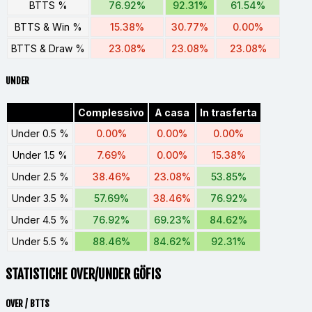
BTTS %
76.92%
92.31%
61.54%
BTTS & Win %
15.38%
30.77%
0.00%
BTTS & Draw %
23.08%
23.08%
23.08%
UNDER
Complessivo
A casa
In trasferta
Under 0.5 %
0.00%
0.00%
0.00%
Under 1.5 %
7.69%
0.00%
15.38%
Under 2.5 %
38.46%
23.08%
53.85%
Under 3.5 %
57.69%
38.46%
76.92%
Under 4.5 %
76.92%
69.23%
84.62%
Under 5.5 %
88.46%
84.62%
92.31%
STATISTICHE OVER/UNDER GÖFIS
OVER / BTTS