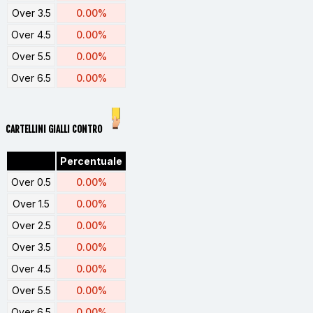
Over 3.5
0.00%
Over 4.5
0.00%
Over 5.5
0.00%
Over 6.5
0.00%
CARTELLINI GIALLI CONTRO
Percentuale
Over 0.5
0.00%
Over 1.5
0.00%
Over 2.5
0.00%
Over 3.5
0.00%
Over 4.5
0.00%
Over 5.5
0.00%
Over 6.5
0.00%