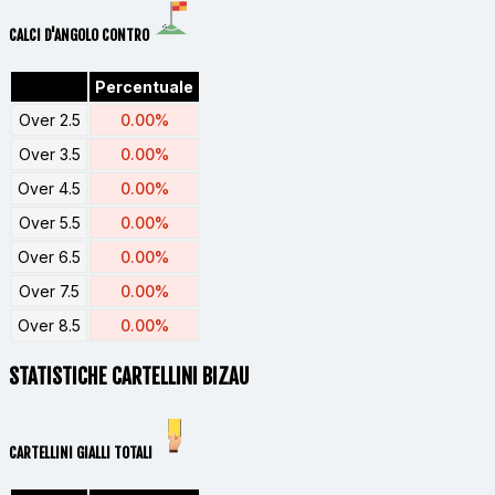
CALCI D'ANGOLO CONTRO
Percentuale
Over 2.5
0.00%
Over 3.5
0.00%
Over 4.5
0.00%
Over 5.5
0.00%
Over 6.5
0.00%
Over 7.5
0.00%
Over 8.5
0.00%
STATISTICHE CARTELLINI BIZAU
CARTELLINI GIALLI TOTALI