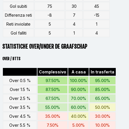
Gol subiti
75
30
45
Differenza reti
-8
7
-15
Reti inviolate
5
4
1
Gol falliti
5
1
4
STATISTICHE OVER/UNDER DE GRAAFSCHAP
OVER / BTTS
Complessivo
A casa
In trasferta
Over 0.5 %
97.50%
100.00%
95.00%
Over 1.5 %
87.50%
90.00%
85.00%
Over 2.5 %
67.50%
70.00%
65.00%
Over 3.5 %
55.00%
60.00%
50.00%
Over 4.5 %
35.00%
40.00%
30.00%
Over 5.5 %
7.50%
5.00%
10.00%