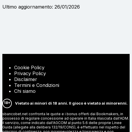
Ultimo aggiornamento: 26/01/2026
Cookie Policy
Privacy Policy
Disclaimer
Termini e Condizioni
Chi siamo
18+
Vietato ai minori di 18 anni. Il gioco è vietato ai minorenni.
sbancobet.net confronta le quote e i bonus offerti dai Bookmakers, in
possesso di regolare concessione ad operare in Italia rilasciata dall'ADM.
Il servizio, come indicato dall'AGCOM al punto 5.6 delle proprie Linee
Guida (allegate alla delibera 132/19/CONS), è effettuato nel rispetto del
principio di continenza, non ingannevolezza e trasparenza e non