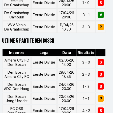
Emmen
24/04/26
Eerste Divisie
1 - 0
S
De Graafschap
20:00
De Graafschap
17/04/26
Eerste Divisie
3 - 1
V
Cambuur
20:00
VVV Venlo
11/04/26
Eerste Divisie
3 - 3
P
De Graafschap
16:30
ULTIME 5 PARTITE DEN BOSCH
Incontro
Lega
Data
Risultato
Almere City FC
02/05/26
Eerste Divisie
3 - 0
S
Den Bosch
14:00
Den Bosch
29/04/26
Eerste Divisie
2 - 3
S
Almere City FC
18:45
Den Bosch
24/04/26
Eerste Divisie
1 - 3
S
ADO Den Haag
20:00
Den Bosch
20/04/26
Eerste Divisie
1 - 1
P
Jong Utrecht
20:00
FC OSS
17/04/26
Eerste Divisie
4 - 2
S
Den Bosch
20:00