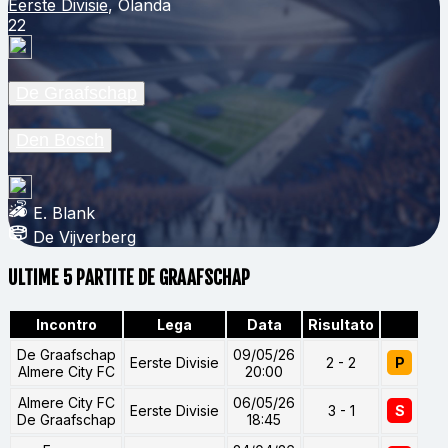
Eerste Divisie
, Olanda
22
De Graafschap
Den Bosch
E. Blank
De Vijverberg
ULTIME 5 PARTITE DE GRAAFSCHAP
Incontro
Lega
Data
Risultato
De Graafschap
09/05/26
Eerste Divisie
2 - 2
P
Almere City FC
20:00
Almere City FC
06/05/26
Eerste Divisie
3 - 1
S
De Graafschap
18:45