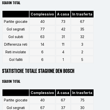
SEASON TOTAL
Complessivo
A casa
In trasferta
Partite giocate
40
73
67
Gol segnati
77
42
35
Gol subiti
63
31
32
Differenza reti
14
11
3
Reti inviolate
6
4
2
Gol falliti
6
1
5
STATISTICHE TOTALE STAGIONE DEN BOSCH
SEASON TOTAL
Complessivo
A casa
In trasferta
Partite giocate
40
67
75
Gol segnati
67
37
30