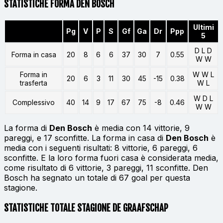
STATISTICHE FORMA DEN BOSCH
Ultimi
Pg
V
P
S
Gf
Ga
Dr
Ppp
5
D L D
Forma in casa
20
8
6
6
37
30
7
0.55
W W
Forma in
W W L
20
6
3
11
30
45
-15
0.38
trasferta
W L
W D L
Complessivo
40
14
9
17
67
75
-8
0.46
W W
La forma di
Den Bosch
è media con 14 vittorie, 9
pareggi, e 17 sconfitte. La forma in casa di
Den Bosch
è
media con i seguenti risultati: 8 vittorie, 6 pareggi, 6
sconfitte. E la loro forma fuori casa è considerata media,
come risultato di 6 vittorie, 3 pareggi, 11 sconfitte. Den
Bosch ha segnato un totale di 67 goal per questa
stagione.
STATISTICHE TOTALE STAGIONE DE GRAAFSCHAP