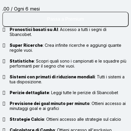
.00 / Ogni 6 mesi
Passa a Premium
Pronostici basati su AI
:
Accesso a tutti i segni di
Sbancobet.
Super Ricerche
:
Crea infinite ricerche e aggiungi quante
regole vuoi.
Statistiche
:
Scopri quali sono i campionati e le squadre più
performanti per il segno che vuoi.
Sistemi con primati di riduzione mondiali
:
Tutti i sistemi a
tua disposizione.
Perizie dettagliate
:
Leggi tutte le perizie di Sbancobet
Previsione dei goal minuto per minuto
:
Ottieni accesso ai
minutaggi goal e ai grafici
Strategie Calcio
:
Ottieni accesso alle strategie sul calcio
Calcolatore di Combo
:
Ottieni accesso all'esclusivo