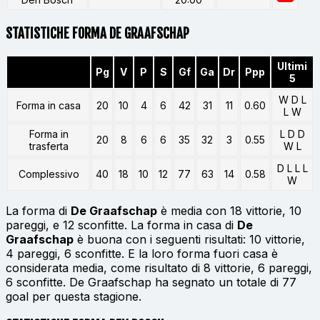
STATISTICHE FORMA DE GRAAFSCHAP
Ultimi
Pg
V
P
S
Gf
Ga
Dr
Ppp
5
W D L
Forma in casa
20
10
4
6
42
31
11
0.60
L W
Forma in
L D D
20
8
6
6
35
32
3
0.55
trasferta
W L
D L L L
Complessivo
40
18
10
12
77
63
14
0.58
W
La forma di
De Graafschap
è media con 18 vittorie, 10
pareggi, e 12 sconfitte. La forma in casa di
De
Graafschap
è buona con i seguenti risultati: 10 vittorie,
4 pareggi, 6 sconfitte. E la loro forma fuori casa è
considerata media, come risultato di 8 vittorie, 6 pareggi,
6 sconfitte. De Graafschap ha segnato un totale di 77
goal per questa stagione.