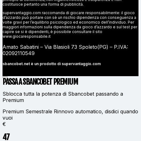
costituisce pertanto una forma di pubblicità.
supervantaggio.com raccomanda di giocare responsabilmente: il gioco
d’azzardo può portare con sè un rischio dipendenza con conseguenza a
volte gravi per l’equilibrio psicologico ed economico dell’individuo. Per
maggiori informazioni sulla dipendenza da gioco d’azzardo e sul test per
capire se si è dipendenti, è possibile consultare il sito
www.giocaresponsabile.it
Amato Sabatini – Via Blasioli 73 Spoleto(PG) – P.IVA:
02092110549
sbancobet.net è un prodotto di
supervantaggio.com
PASSA A SBANCOBET
PREMIUM
Sblocca tutta la potenza di Sbancobet passando a
Premium
Premium Semestrale
Rinnovo automatico, disdici quando
vuoi
€
47