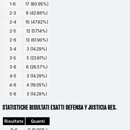
1-6
17 (80.95%)
2-3
9 (42.86%)
2-4
10 (47.62%)
2-5
12 (57.14%)
2-6
13 (61.90%)
3-4
3 (14.29%)
3-5
5 (23.81%)
3-6
6 (28.57%)
4-5
3 (14.29%)
4-6
4 (19.05%)
5-6
3 (14.29%)
STATISTICHE RISULTATI ESATTI DEFENSA Y JUSTICIA RES.
Risultato
Quanti
0-0
0 (0.00%)