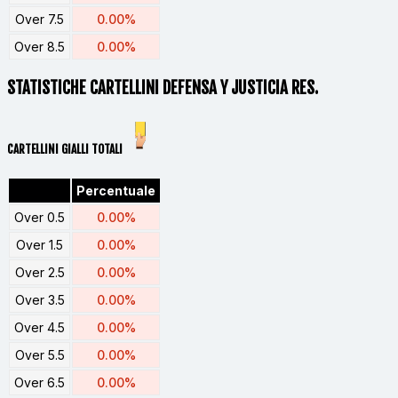
Over 7.5
0.00%
Over 8.5
0.00%
STATISTICHE CARTELLINI DEFENSA Y JUSTICIA RES.
CARTELLINI GIALLI TOTALI
Percentuale
Over 0.5
0.00%
Over 1.5
0.00%
Over 2.5
0.00%
Over 3.5
0.00%
Over 4.5
0.00%
Over 5.5
0.00%
Over 6.5
0.00%