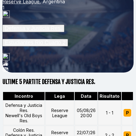
Reserve League
, Argentina
1
Defensa y Justicia Res.
Estudiantes Rio Cuarto 2
ULTIME 5 PARTITE DEFENSA Y JUSTICIA RES.
Incontro
Lega
Data
Risultato
Defensa y Justicia
Res.
Reserve
05/08/26
1 - 1
P
Newell's Old Boys
League
20:00
Res.
Colón Res.
Reserve
22/07/26
Defensa y Justicia
2 - 2
P