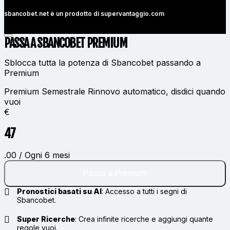
sbancobet.net è un prodotto di
supervantaggio.com
PASSA A SBANCOBET
PREMIUM
Sblocca tutta la potenza di Sbancobet passando a
Premium
Premium Semestrale
Rinnovo automatico, disdici quando
vuoi
€
47
.00 / Ogni 6 mesi
Passa a Premium
Pronostici basati su AI
:
Accesso a tutti i segni di
Sbancobet.
Super Ricerche
:
Crea infinite ricerche e aggiungi quante
regole vuoi.