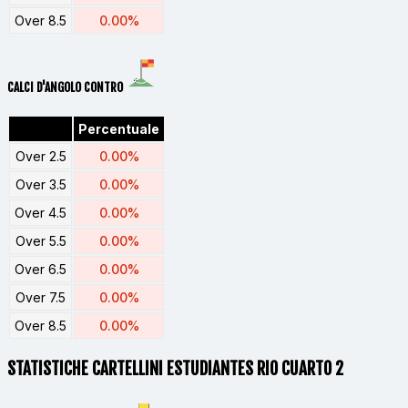
Over 8.5
0.00%
CALCI D'ANGOLO CONTRO
Percentuale
Over 2.5
0.00%
Over 3.5
0.00%
Over 4.5
0.00%
Over 5.5
0.00%
Over 6.5
0.00%
Over 7.5
0.00%
Over 8.5
0.00%
STATISTICHE CARTELLINI ESTUDIANTES RIO CUARTO 2