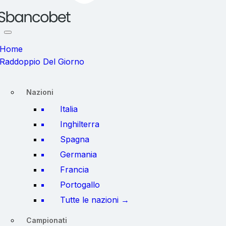
Home
Raddoppio Del Giorno
Nazioni
Italia
Inghilterra
Spagna
Germania
Francia
Portogallo
Tutte le nazioni →
Campionati