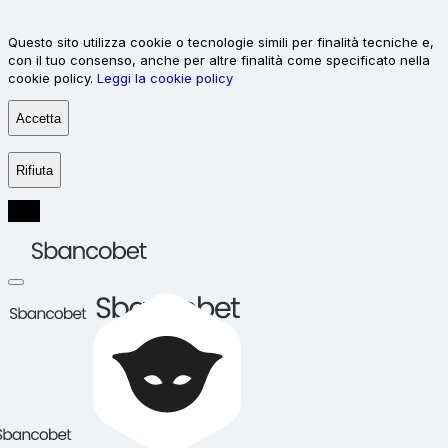
Questo sito utilizza cookie o tecnologie simili per finalità tecniche e,
con il tuo consenso, anche per altre finalità come specificato nella
cookie policy.
Leggi la cookie policy
Accetta
Rifiuta