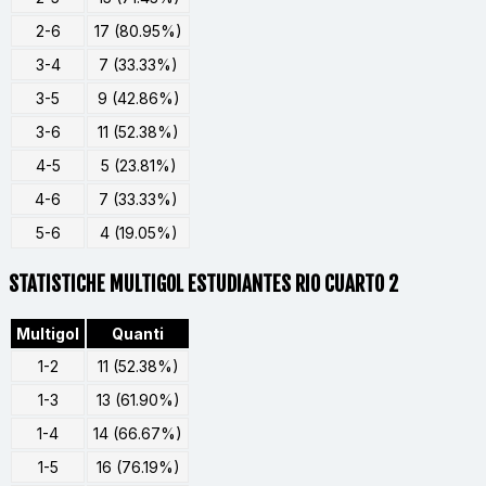
2-6
17 (80.95%)
3-4
7 (33.33%)
3-5
9 (42.86%)
3-6
11 (52.38%)
4-5
5 (23.81%)
4-6
7 (33.33%)
5-6
4 (19.05%)
STATISTICHE MULTIGOL ESTUDIANTES RIO CUARTO 2
Multigol
Quanti
1-2
11 (52.38%)
1-3
13 (61.90%)
1-4
14 (66.67%)
1-5
16 (76.19%)