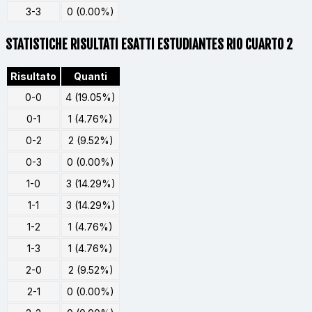
3-3
0 (0.00%)
STATISTICHE RISULTATI ESATTI ESTUDIANTES RIO CUARTO 2
Risultato
Quanti
0-0
4 (19.05%)
0-1
1 (4.76%)
0-2
2 (9.52%)
0-3
0 (0.00%)
1-0
3 (14.29%)
1-1
3 (14.29%)
1-2
1 (4.76%)
1-3
1 (4.76%)
2-0
2 (9.52%)
2-1
0 (0.00%)