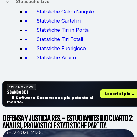
Statistiche Live
Statistiche Calci d'angolo
Statistiche Cartellini
Statistiche Tiri in Porta
Statistiche Tiri Totali
Statistiche Fuorigioco
Statistiche Arbitri
#1 AL MONDO
SbancoBet
Scopri di più →
— Il Software Scommesse
più potente al
mondo.
DEFENSA Y JUSTICIA RES. - ESTUDIANTES RIO CUARTO 2
:
ANALISI, PRONOSTICI E STATISTICHE PARTITA
05-02-2026 21:00