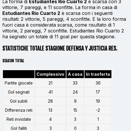
La forma di
Estudiantes Rio Cuarto 2
è scarsa con 3
vittorie, 7 pareggi, e 11 sconfitte. La forma in casa di
Estudiantes Rio Cuarto 2
è scarsa con i seguenti
risultati: 2 vittorie, 5 pareggi, 4 sconfitte. E la loro forma
fuori casa è considerata scarsa, come risultato di 1
vittorie, 2 pareggi, 7 sconfitte. Estudiantes Rio Cuarto 2
ha segnato un totale di 11 goal per questa stagione.
STATISTICHE TOTALE STAGIONE DEFENSA Y JUSTICIA RES.
SEASON TOTAL
Complessivo
A casa
In trasferta
Partite giocate
21
33
36
Gol segnati
41
24
17
Gol subiti
28
9
19
Differenza reti
13
15
-2
Reti inviolate
4
3
1
Gol falliti
3
0
3