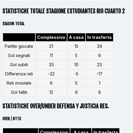
STATISTICHE TOTALE STAGIONE ESTUDIANTES RIO CUARTO 2
SEASON TOTAL
Complessivo
A casa
In trasferta
Partite giocate
21
15
29
Gol segnati
11
5
6
Gol subiti
33
10
23
Differenza reti
-22
-5
-17
Reti inviolate
6
5
1
Gol falliti
12
6
6
STATISTICHE OVER/UNDER DEFENSA Y JUSTICIA RES.
OVER / BTTS
Complessivo
A casa
In trasferta