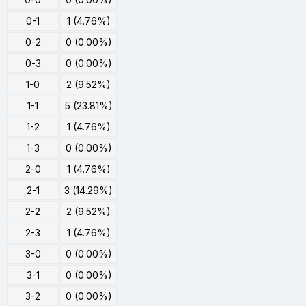
0-1
1 (4.76%)
0-2
0 (0.00%)
0-3
0 (0.00%)
1-0
2 (9.52%)
1-1
5 (23.81%)
1-2
1 (4.76%)
1-3
0 (0.00%)
2-0
1 (4.76%)
2-1
3 (14.29%)
2-2
2 (9.52%)
2-3
1 (4.76%)
3-0
0 (0.00%)
3-1
0 (0.00%)
3-2
0 (0.00%)