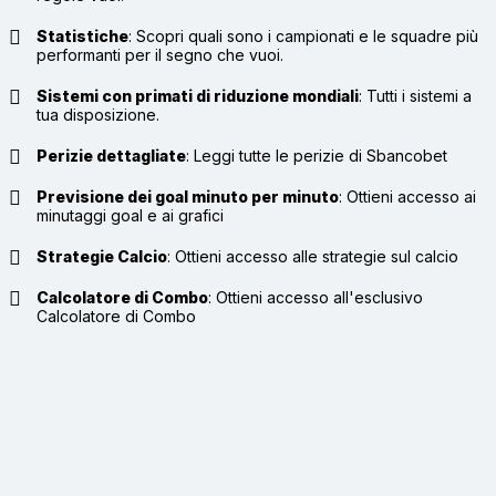
Statistiche
:
Scopri quali sono i campionati e le squadre più
performanti per il segno che vuoi.
Sistemi con primati di riduzione mondiali
:
Tutti i sistemi a
tua disposizione.
Perizie dettagliate
:
Leggi tutte le perizie di Sbancobet
Previsione dei goal minuto per minuto
:
Ottieni accesso ai
minutaggi goal e ai grafici
Strategie Calcio
:
Ottieni accesso alle strategie sul calcio
Calcolatore di Combo
:
Ottieni accesso all'esclusivo
Calcolatore di Combo