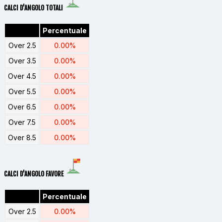
CALCI D'ANGOLO TOTALI
Percentuale
Over 2.5
0.00%
Over 3.5
0.00%
Over 4.5
0.00%
Over 5.5
0.00%
Over 6.5
0.00%
Over 7.5
0.00%
Over 8.5
0.00%
CALCI D'ANGOLO FAVORE
Percentuale
Over 2.5
0.00%