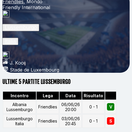
Friendlies
, Mondo
Friendly International
Lussemburgo
Italia
J. Kooij
Stade de Luxembourg
ULTIME 5 PARTITE LUSSEMBURGO
Incontro
Lega
Data
Risultato
Albania
06/06/26
Friendlies
0 - 1
V
Lussemburgo
20:00
Lussemburgo
03/06/26
Friendlies
0 - 1
S
Italia
20:45