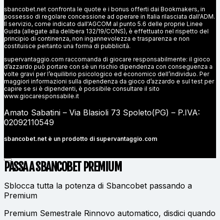
sbancobet.net confronta le quote e i bonus offerti dai Bookmakers, in
possesso di regolare concessione ad operare in Italia rilasciata dall'ADM.
Il servizio, come indicato dall'AGCOM al punto 5.6 delle proprie Linee
Guida (allegate alla delibera 132/19/CONS), è effettuato nel rispetto del
principio di continenza, non ingannevolezza e trasparenza e non
costituisce pertanto una forma di pubblicità.
supervantaggio.com raccomanda di giocare responsabilmente: il gioco
d’azzardo può portare con sè un rischio dipendenza con conseguenza a
volte gravi per l’equilibrio psicologico ed economico dell’individuo. Per
maggiori informazioni sulla dipendenza da gioco d’azzardo e sul test per
capire se si è dipendenti, è possibile consultare il sito
www.giocaresponsabile.it
Amato Sabatini – Via Blasioli 73 Spoleto(PG) – P.IVA:
02092110549
sbancobet.net è un prodotto di
supervantaggio.com
PASSA A SBANCOBET
PREMIUM
Sblocca tutta la potenza di Sbancobet passando a
Premium
Premium Semestrale
Rinnovo automatico, disdici quando