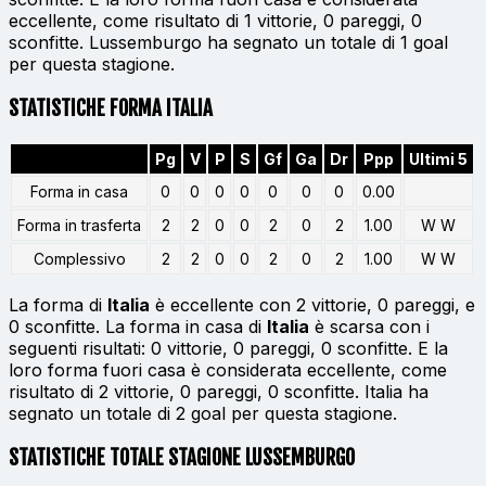
eccellente, come risultato di 1 vittorie, 0 pareggi, 0
sconfitte. Lussemburgo ha segnato un totale di 1 goal
per questa stagione.
STATISTICHE FORMA ITALIA
Pg
V
P
S
Gf
Ga
Dr
Ppp
Ultimi 5
Forma in casa
0
0
0
0
0
0
0
0.00
Forma in trasferta
2
2
0
0
2
0
2
1.00
W W
Complessivo
2
2
0
0
2
0
2
1.00
W W
La forma di
Italia
è eccellente con 2 vittorie, 0 pareggi, e
0 sconfitte. La forma in casa di
Italia
è scarsa con i
seguenti risultati: 0 vittorie, 0 pareggi, 0 sconfitte. E la
loro forma fuori casa è considerata eccellente, come
risultato di 2 vittorie, 0 pareggi, 0 sconfitte. Italia ha
segnato un totale di 2 goal per questa stagione.
STATISTICHE TOTALE STAGIONE LUSSEMBURGO