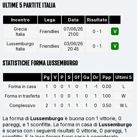
ULTIME 5 PARTITE ITALIA
Incontro
Lega
Data
Risultato
Grecia
07/06/26
Friendlies
0 - 1
V
Italia
21:00
Lussemburgo
03/06/26
Friendlies
0 - 1
V
Italia
20:45
STATISTICHE FORMA LUSSEMBURGO
Pg
V
P
S
Gf
Ga
Dr
Ppp
Ultimi 5
Forma in casa
1
0
0
1
0
1
-1
0.00
L
Forma in trasferta
1
1
0
0
1
0
1
1.00
W
Complessivo
2
1
0
1
1
1
0
0.50
W L
La forma di
Lussemburgo
è buona con 1 vittorie, 0
pareggi, e 1 sconfitte. La forma in casa di
Lussemburgo
è scarsa con i seguenti risultati: 0 vittorie, 0 pareggi, 1
sconfitte. E la loro forma fuori casa è considerata