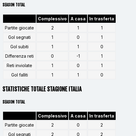
SEASON TOTAL
Complessivo
A casa
In trasferta
Partite giocate
2
1
1
Gol segnati
1
0
1
Gol subiti
1
1
0
Differenza reti
0
-1
1
Reti inviolate
1
0
1
Gol falliti
1
1
0
STATISTICHE TOTALE STAGIONE ITALIA
SEASON TOTAL
Complessivo
A casa
In trasferta
Partite giocate
2
0
2
Gol segnati
2
0
2