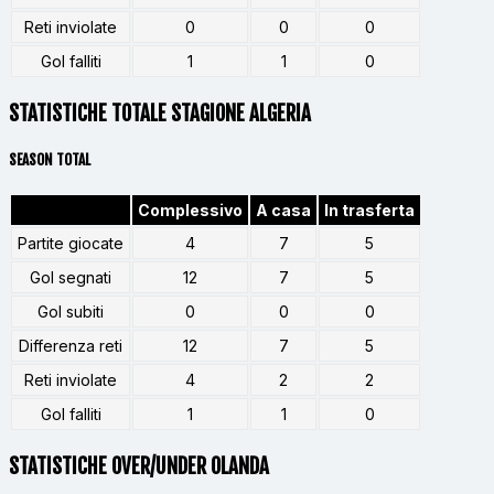
Reti inviolate
0
0
0
Gol falliti
1
1
0
STATISTICHE TOTALE STAGIONE ALGERIA
SEASON TOTAL
Complessivo
A casa
In trasferta
Partite giocate
4
7
5
Gol segnati
12
7
5
Gol subiti
0
0
0
Differenza reti
12
7
5
Reti inviolate
4
2
2
Gol falliti
1
1
0
STATISTICHE OVER/UNDER OLANDA