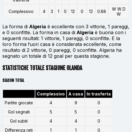
W W D
Complessivo
4
3
1
0
12
0
12
0.88
W
La forma di
Algeria
è eccellente con 3 vittorie, 1 pareggi,
e 0 sconfitte. La forma in casa di
Algeria
è buona con i
seguenti risultati: 1 vittorie, 1 pareggi, 0 sconfitte. E la
loro forma fuori casa è considerata eccellente, come
risultato di 2 vittorie, 0 pareggi, 0 sconfitte. Algeria ha
segnato un totale di 12 goal per questa stagione.
STATISTICHE TOTALE STAGIONE OLANDA
SEASON TOTAL
Complessivo
A casa
In trasferta
Partite giocate
4
9
0
Gol segnati
5
5
0
Gol subiti
4
4
0
Differenza reti
1
1
0