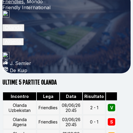
Friendlies
, Mondo
Friendly International
Olanda
Algeria
J. Semler
De Kuip
ULTIME 5 PARTITE OLANDA
Incontro
Lega
Data
Risultato
Olanda
08/06/26
Friendlies
2 - 1
V
Uzbekistan
20:45
Olanda
03/06/26
Friendlies
0 - 1
S
Algeria
20:45