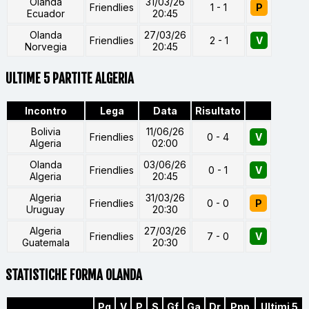
Olanda
31/03/26
Friendlies
1 - 1
P
Ecuador
20:45
Olanda
27/03/26
Friendlies
2 - 1
V
Norvegia
20:45
ULTIME 5 PARTITE ALGERIA
Incontro
Lega
Data
Risultato
Bolivia
11/06/26
Friendlies
0 - 4
V
Algeria
02:00
Olanda
03/06/26
Friendlies
0 - 1
V
Algeria
20:45
Algeria
31/03/26
Friendlies
0 - 0
P
Uruguay
20:30
Algeria
27/03/26
Friendlies
7 - 0
V
Guatemala
20:30
STATISTICHE FORMA OLANDA
Pg
V
P
S
Gf
Ga
Dr
Ppp
Ultimi 5