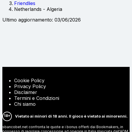
Friendlies
Netherlands - Algeria
Ultimo aggiornamento: 03/06/2026
Cookie Policy
Privacy Policy
Disclaimer
Termini e Condizioni
Chi siamo
18+
Vietato ai minori di 18 anni. Il gioco è vietato ai minorenni.
sbancobet.net confronta le quote e i bonus offerti dai Bookmakers, in
possesso di regolare concessione ad operare in Italia rilasciata dall'ADM.