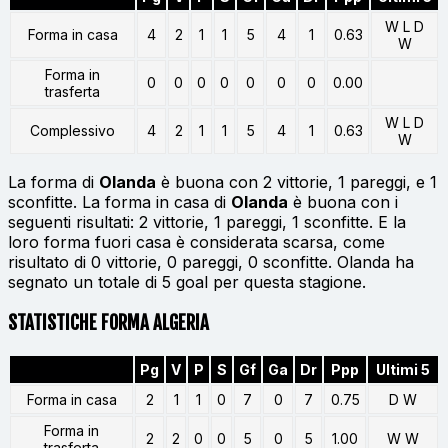
W L D
Forma in casa
4
2
1
1
5
4
1
0.63
W
Forma in
0
0
0
0
0
0
0
0.00
trasferta
W L D
Complessivo
4
2
1
1
5
4
1
0.63
W
La forma di
Olanda
è buona con 2 vittorie, 1 pareggi, e 1
sconfitte. La forma in casa di
Olanda
è buona con i
seguenti risultati: 2 vittorie, 1 pareggi, 1 sconfitte. E la
loro forma fuori casa è considerata scarsa, come
risultato di 0 vittorie, 0 pareggi, 0 sconfitte. Olanda ha
segnato un totale di 5 goal per questa stagione.
STATISTICHE FORMA ALGERIA
Pg
V
P
S
Gf
Ga
Dr
Ppp
Ultimi 5
Forma in casa
2
1
1
0
7
0
7
0.75
D W
Forma in
2
2
0
0
5
0
5
1.00
W W
trasferta