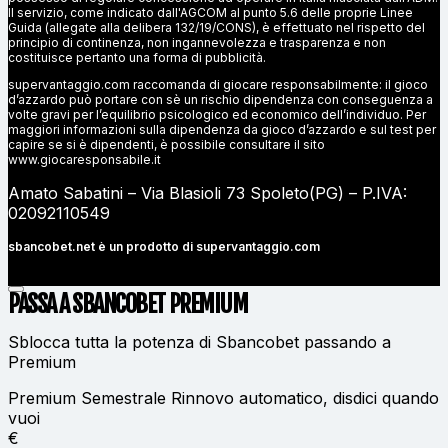
Il servizio, come indicato dall'AGCOM al punto 5.6 delle proprie Linee
Guida (allegate alla delibera 132/19/CONS), è effettuato nel rispetto del
principio di continenza, non ingannevolezza e trasparenza e non
costituisce pertanto una forma di pubblicità.
supervantaggio.com raccomanda di giocare responsabilmente: il gioco
d’azzardo può portare con sè un rischio dipendenza con conseguenza a
volte gravi per l’equilibrio psicologico ed economico dell’individuo. Per
maggiori informazioni sulla dipendenza da gioco d’azzardo e sul test per
capire se si è dipendenti, è possibile consultare il sito
www.giocaresponsabile.it
Amato Sabatini – Via Blasioli 73 Spoleto(PG) – P.IVA:
02092110549
sbancobet.net è un prodotto di
supervantaggio.com
PASSA A SBANCOBET
PREMIUM
Sblocca tutta la potenza di Sbancobet passando a
Premium
Premium Semestrale
Rinnovo automatico, disdici quando
vuoi
€