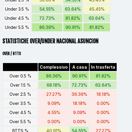
Under 3.5 %
54.55%
63.64%
45.45%
Under 4.5 %
72.73%
81.82%
63.64%
Under 5.5 %
86.36%
90.91%
81.82%
STATISTICHE OVER/UNDER NACIONAL ASUNCION
OVER / BTTS
Complessivo
A casa
In trasferta
Over 0.5 %
86.36%
90.91%
81.82%
Over 1.5 %
68.18%
72.73%
63.64%
Over 2.5 %
27.27%
36.36%
18.18%
Over 3.5 %
9.09%
18.18%
0.00%
Over 4.5 %
4.55%
9.09%
0.00%
Over 5.5 %
0.00%
0.00%
0.00%
BTTS %
40.91%
54.55%
27.27%