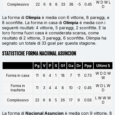
W D W L
Complessivo
22
6
8
8
33
38
-5
0.45
D
La forma di
Olimpia
è media con 6 vittorie, 8 pareggi, e
8 sconfitte. La forma in casa di
Olimpia
è media con i
seguenti risultati: 4 vittorie, 5 pareggi, 2 sconfitte. E la
loro forma fuori casa è considerata scarsa, come
risultato di 2 vittorie, 3 pareggi, 6 sconfitte. Olimpia ha
segnato un totale di 33 goal per questa stagione.
STATISTICHE FORMA NACIONAL ASUNCION
Pg
V
P
S
Gf
Ga
Dr
Ppp
Ultimi 5
W D D W
Forma in casa
11
6
4
1
18
7
11
0.73
W
Forma in
W D L W
11
3
4
4
8
10
-2
0.45
trasferta
D
L W W W
Complessivo
22
9
8
5
26
17
9
0.59
D
La forma di
Nacional Asuncion
è media con 9 vittorie, 8