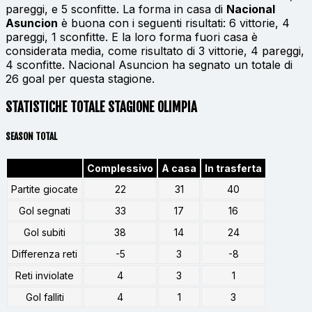
pareggi, e 5 sconfitte. La forma in casa di
Nacional
Asuncion
è buona con i seguenti risultati: 6 vittorie, 4
pareggi, 1 sconfitte. E la loro forma fuori casa è
considerata media, come risultato di 3 vittorie, 4 pareggi,
4 sconfitte. Nacional Asuncion ha segnato un totale di
26 goal per questa stagione.
STATISTICHE TOTALE STAGIONE OLIMPIA
SEASON TOTAL
Complessivo
A casa
In trasferta
Partite giocate
22
31
40
Gol segnati
33
17
16
Gol subiti
38
14
24
Differenza reti
-5
3
-8
Reti inviolate
4
3
1
Gol falliti
4
1
3