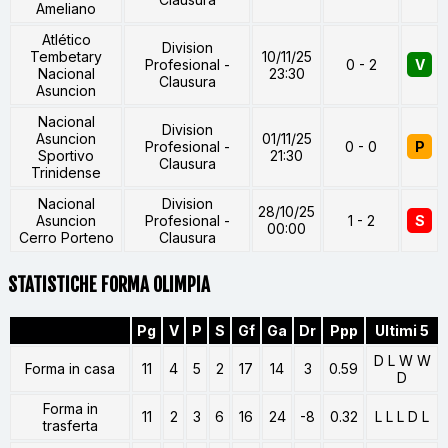
Ameliano
Atlético
Division
Tembetary
10/11/25
Profesional -
0 - 2
V
Nacional
23:30
Clausura
Asuncion
Nacional
Division
Asuncion
01/11/25
Profesional -
0 - 0
P
Sportivo
21:30
Clausura
Trinidense
Nacional
Division
28/10/25
Asuncion
Profesional -
1 - 2
S
00:00
Cerro Porteno
Clausura
STATISTICHE FORMA OLIMPIA
Pg
V
P
S
Gf
Ga
Dr
Ppp
Ultimi 5
D L W W
Forma in casa
11
4
5
2
17
14
3
0.59
D
Forma in
11
2
3
6
16
24
-8
0.32
L L L D L
trasferta