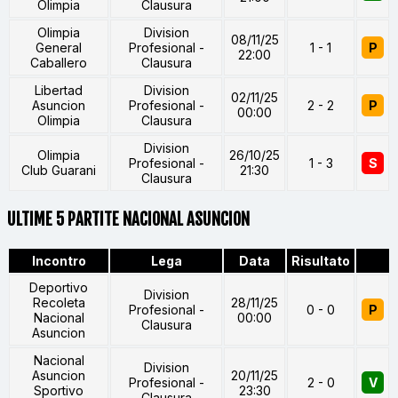
Olimpia
Clausura
Olimpia
Division
08/11/25
General
Profesional -
1 - 1
P
22:00
Caballero
Clausura
Libertad
Division
02/11/25
Asuncion
Profesional -
2 - 2
P
00:00
Olimpia
Clausura
Division
Olimpia
26/10/25
Profesional -
1 - 3
S
Club Guarani
21:30
Clausura
ULTIME 5 PARTITE NACIONAL ASUNCION
Incontro
Lega
Data
Risultato
Deportivo
Division
Recoleta
28/11/25
Profesional -
0 - 0
P
Nacional
00:00
Clausura
Asuncion
Nacional
Division
Asuncion
20/11/25
Profesional -
2 - 0
V
Sportivo
23:30
Clausura