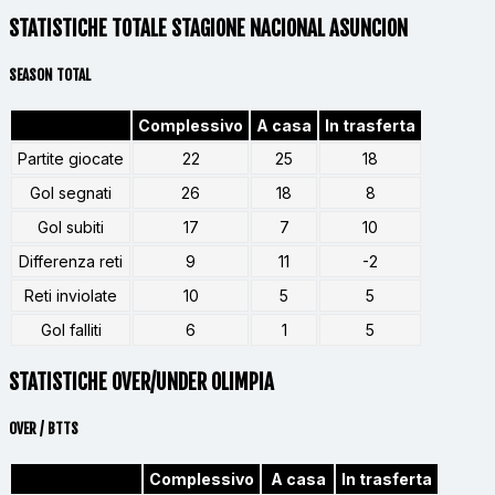
STATISTICHE TOTALE STAGIONE NACIONAL ASUNCION
SEASON TOTAL
Complessivo
A casa
In trasferta
Partite giocate
22
25
18
Gol segnati
26
18
8
Gol subiti
17
7
10
Differenza reti
9
11
-2
Reti inviolate
10
5
5
Gol falliti
6
1
5
STATISTICHE OVER/UNDER OLIMPIA
OVER / BTTS
Complessivo
A casa
In trasferta