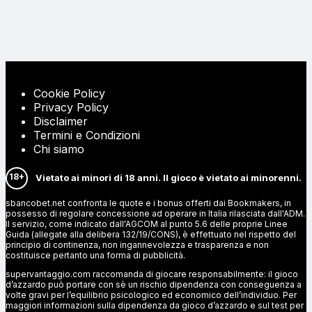
Cookie Policy
Privacy Policy
Disclaimer
Termini e Condizioni
Chi siamo
18+
Vietato ai minori di 18 anni. Il gioco è vietato ai minorenni.
sbancobet.net confronta le quote e i bonus offerti dai Bookmakers, in
possesso di regolare concessione ad operare in Italia rilasciata dall'ADM.
Il servizio, come indicato dall'AGCOM al punto 5.6 delle proprie Linee
Guida (allegate alla delibera 132/19/CONS), è effettuato nel rispetto del
principio di continenza, non ingannevolezza e trasparenza e non
costituisce pertanto una forma di pubblicità.
supervantaggio.com raccomanda di giocare responsabilmente: il gioco
d’azzardo può portare con sè un rischio dipendenza con conseguenza a
volte gravi per l’equilibrio psicologico ed economico dell’individuo. Per
maggiori informazioni sulla dipendenza da gioco d’azzardo e sul test per