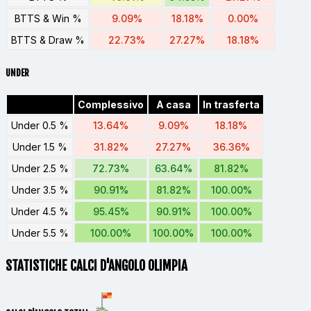
BTTS & Win %
9.09%
18.18%
0.00%
BTTS & Draw %
22.73%
27.27%
18.18%
UNDER
Complessivo
A casa
In trasferta
Under 0.5 %
13.64%
9.09%
18.18%
Under 1.5 %
31.82%
27.27%
36.36%
Under 2.5 %
72.73%
63.64%
81.82%
Under 3.5 %
90.91%
81.82%
100.00%
Under 4.5 %
95.45%
90.91%
100.00%
Under 5.5 %
100.00%
100.00%
100.00%
STATISTICHE CALCI D'ANGOLO OLIMPIA