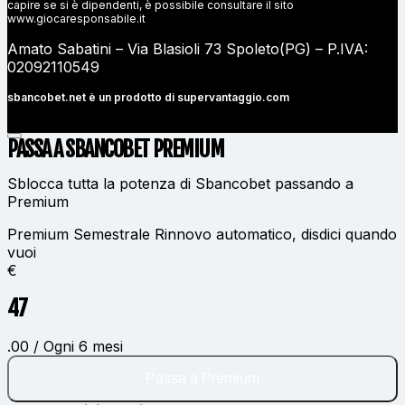
capire se si è dipendenti, è possibile consultare il sito
www.giocaresponsabile.it
Amato Sabatini – Via Blasioli 73 Spoleto(PG) – P.IVA:
02092110549
sbancobet.net è un prodotto di
supervantaggio.com
PASSA A SBANCOBET
PREMIUM
Sblocca tutta la potenza di Sbancobet passando a
Premium
Premium Semestrale
Rinnovo automatico, disdici quando
vuoi
€
47
.00 / Ogni 6 mesi
Passa a Premium