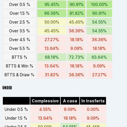
Over 0.5 %
95.45%
90.91%
100.00%
Over 1.5 %
86.36%
81.82%
90.91%
Over 2.5 %
50.00%
45.45%
54.55%
Over 3.5 %
45.45%
36.36%
54.55%
Over 4.5 %
27.27%
18.18%
36.36%
Over 5.5 %
13.64%
9.09%
18.18%
BTTS %
68.18%
72.73%
63.64%
BTTS & Win %
13.64%
18.18%
9.09%
BTTS & Draw %
31.82%
36.36%
27.27%
UNDER
Complessivo
A casa
In trasferta
Under 0.5 %
4.55%
9.09%
0.00%
Under 1.5 %
13.64%
18.18%
9.09%
Under 2.5 %
50.00%
54.55%
45.45%