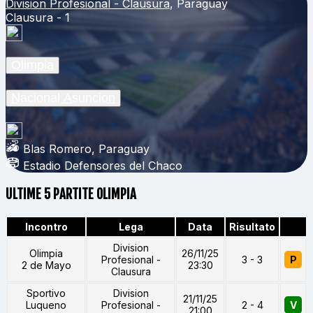
Division Profesional - Clausura
, Paraguay
Clausura - 1
Olimpia
Nacional Asuncion
Blas Romero, Paraguay
Estadio Defensores del Chaco
ULTIME 5 PARTITE OLIMPIA
Incontro
Lega
Data
Risultato
Division
Olimpia
26/11/25
Profesional -
3 - 3
P
2 de Mayo
23:30
Clausura
Sportivo
Division
21/11/25
Luqueno
Profesional -
2 - 4
V
21:00