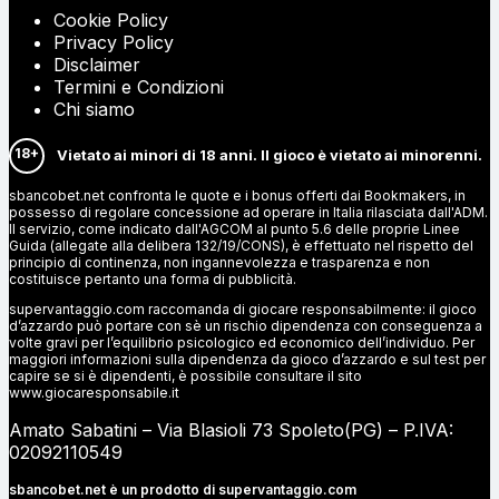
Cookie Policy
Privacy Policy
Disclaimer
Termini e Condizioni
Chi siamo
18+
Vietato ai minori di 18 anni. Il gioco è vietato ai minorenni.
sbancobet.net confronta le quote e i bonus offerti dai Bookmakers, in
possesso di regolare concessione ad operare in Italia rilasciata dall'ADM.
Il servizio, come indicato dall'AGCOM al punto 5.6 delle proprie Linee
Guida (allegate alla delibera 132/19/CONS), è effettuato nel rispetto del
principio di continenza, non ingannevolezza e trasparenza e non
costituisce pertanto una forma di pubblicità.
supervantaggio.com raccomanda di giocare responsabilmente: il gioco
d’azzardo può portare con sè un rischio dipendenza con conseguenza a
volte gravi per l’equilibrio psicologico ed economico dell’individuo. Per
maggiori informazioni sulla dipendenza da gioco d’azzardo e sul test per
capire se si è dipendenti, è possibile consultare il sito
www.giocaresponsabile.it
Amato Sabatini – Via Blasioli 73 Spoleto(PG) – P.IVA:
02092110549
sbancobet.net è un prodotto di
supervantaggio.com