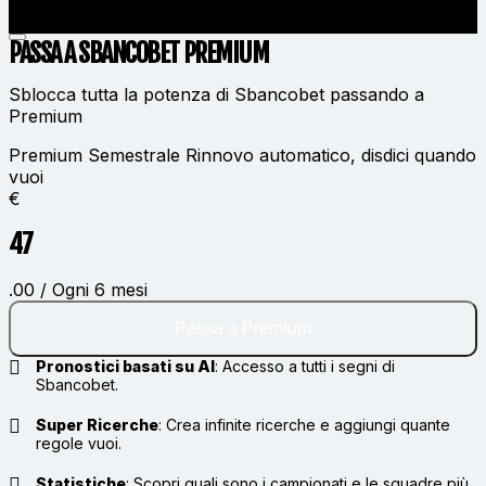
PASSA A SBANCOBET
PREMIUM
Sblocca tutta la potenza di Sbancobet passando a
Premium
Premium Semestrale
Rinnovo automatico, disdici quando
vuoi
€
47
.00 / Ogni 6 mesi
Passa a Premium
Pronostici basati su AI
:
Accesso a tutti i segni di
Sbancobet.
Super Ricerche
:
Crea infinite ricerche e aggiungi quante
regole vuoi.
Statistiche
:
Scopri quali sono i campionati e le squadre più