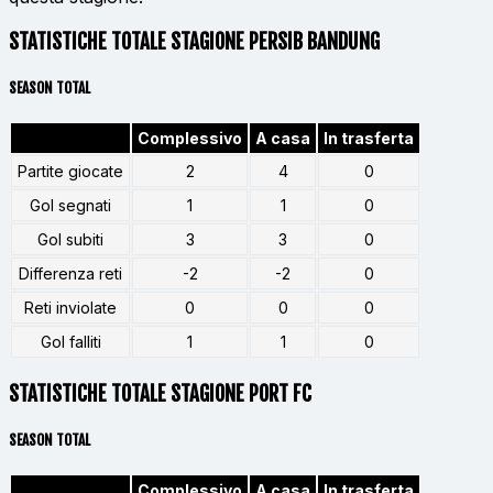
STATISTICHE TOTALE STAGIONE PERSIB BANDUNG
SEASON TOTAL
Complessivo
A casa
In trasferta
Partite giocate
2
4
0
Gol segnati
1
1
0
Gol subiti
3
3
0
Differenza reti
-2
-2
0
Reti inviolate
0
0
0
Gol falliti
1
1
0
STATISTICHE TOTALE STAGIONE PORT FC
SEASON TOTAL
Complessivo
A casa
In trasferta