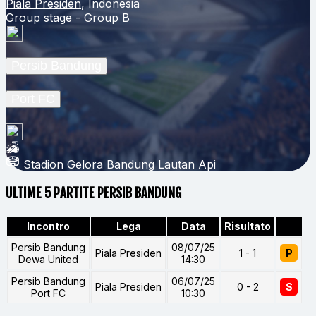
Piala Presiden
, Indonesia
Group stage - Group B
Persib Bandung
Port FC
Stadion Gelora Bandung Lautan Api
ULTIME 5 PARTITE PERSIB BANDUNG
Incontro
Lega
Data
Risultato
Persib Bandung
08/07/25
Piala Presiden
1 - 1
P
Dewa United
14:30
Persib Bandung
06/07/25
Piala Presiden
0 - 2
S
Port FC
10:30