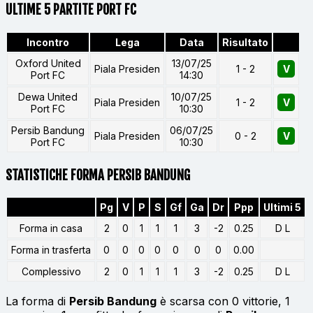
ULTIME 5 PARTITE PORT FC
Incontro
Lega
Data
Risultato
Oxford United
13/07/25
Piala Presiden
1 - 2
V
Port FC
14:30
Dewa United
10/07/25
Piala Presiden
1 - 2
V
Port FC
10:30
Persib Bandung
06/07/25
Piala Presiden
0 - 2
V
Port FC
10:30
STATISTICHE FORMA PERSIB BANDUNG
Pg
V
P
S
Gf
Ga
Dr
Ppp
Ultimi 5
Forma in casa
2
0
1
1
1
3
-2
0.25
D L
Forma in trasferta
0
0
0
0
0
0
0
0.00
Complessivo
2
0
1
1
1
3
-2
0.25
D L
La forma di
Persib Bandung
è scarsa con 0 vittorie, 1