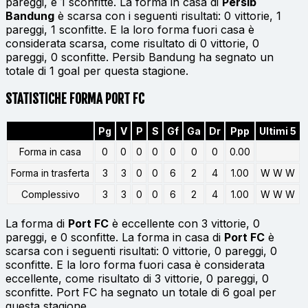
pareggi, e 1 sconfitte. La forma in casa di
Persib
Bandung
è scarsa con i seguenti risultati: 0 vittorie, 1
pareggi, 1 sconfitte. E la loro forma fuori casa è
considerata scarsa, come risultato di 0 vittorie, 0
pareggi, 0 sconfitte. Persib Bandung ha segnato un
totale di 1 goal per questa stagione.
STATISTICHE FORMA PORT FC
Pg
V
P
S
Gf
Ga
Dr
Ppp
Ultimi 5
Forma in casa
0
0
0
0
0
0
0
0.00
Forma in trasferta
3
3
0
0
6
2
4
1.00
W W W
Complessivo
3
3
0
0
6
2
4
1.00
W W W
La forma di
Port FC
è eccellente con 3 vittorie, 0
pareggi, e 0 sconfitte. La forma in casa di
Port FC
è
scarsa con i seguenti risultati: 0 vittorie, 0 pareggi, 0
sconfitte. E la loro forma fuori casa è considerata
eccellente, come risultato di 3 vittorie, 0 pareggi, 0
sconfitte. Port FC ha segnato un totale di 6 goal per
questa stagione.