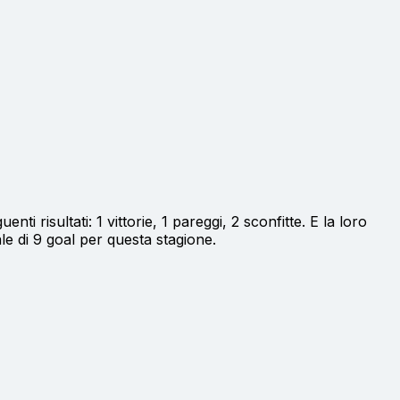
nti risultati: 1 vittorie, 1 pareggi, 2 sconfitte. E la loro
le di 9 goal per questa stagione.