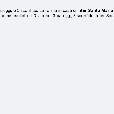
areggi, e 5 sconfitte. La forma in casa di
Inter Santa Maria
come risultato di 0 vittorie, 3 pareggi, 3 sconfitte. Inter S