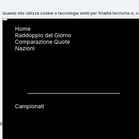
Questo sito utilizza cookie o tecnologie simili per finalità tecniche e,
Accetta
Home
Raddoppio del Giorno
Comparazione Quote
Rifiuta
Nazioni
Italia
Inghilterra
Spagna
Germania
Francia
Portogallo
Tutte le nazioni →
Campionati
UEFA Champions League
UEFA Europa League
UEFA Europa Conference League
Premier League
Serie A