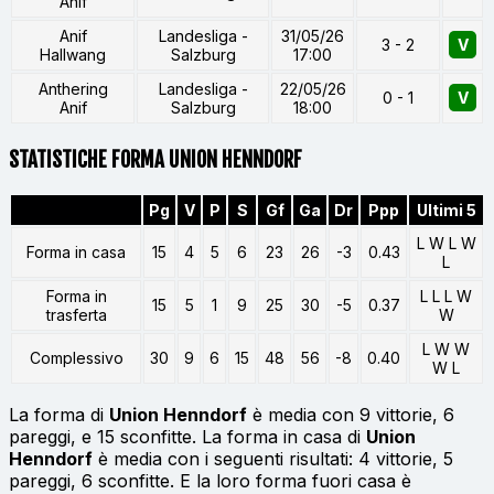
Anif
Anif
Landesliga -
31/05/26
3 - 2
V
Hallwang
Salzburg
17:00
Anthering
Landesliga -
22/05/26
0 - 1
V
Anif
Salzburg
18:00
STATISTICHE FORMA UNION HENNDORF
Pg
V
P
S
Gf
Ga
Dr
Ppp
Ultimi 5
L W L W
Forma in casa
15
4
5
6
23
26
-3
0.43
L
Forma in
L L L W
15
5
1
9
25
30
-5
0.37
trasferta
W
L W W
Complessivo
30
9
6
15
48
56
-8
0.40
W L
La forma di
Union Henndorf
è media con 9 vittorie, 6
pareggi, e 15 sconfitte. La forma in casa di
Union
Henndorf
è media con i seguenti risultati: 4 vittorie, 5
pareggi, 6 sconfitte. E la loro forma fuori casa è