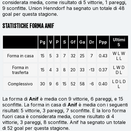
considerata media, come risultato di 5 vittorie, 1 pareggi,
9 sconfitte. Union Henndorf ha segnato un totale di 48
goal per questa stagione.
STATISTICHE FORMA ANIF
Ultimi
Pg
V
P
S
Gf
Ga
Dr
Ppp
5
W L W
Forma in casa
15
5
3
7
32
25
7
0.43
L L
Forma in
L W D
15
4
3
8
20
33
-13
0.37
trasferta
D L
L D L D
Complessivo
30
9
6
15
52
58
-6
0.40
L
La forma di
Anif
è media con 9 vittorie, 6 pareggi, e 15
sconfitte. La forma in casa di
Anif
è media con i seguenti
risultati: 5 vittorie, 3 pareggi, 7 sconfitte. E la loro forma
fuori casa è considerata media, come risultato di 4
vittorie, 3 pareggi, 8 sconfitte. Anif ha segnato un totale
di 52 goal per questa stagione.