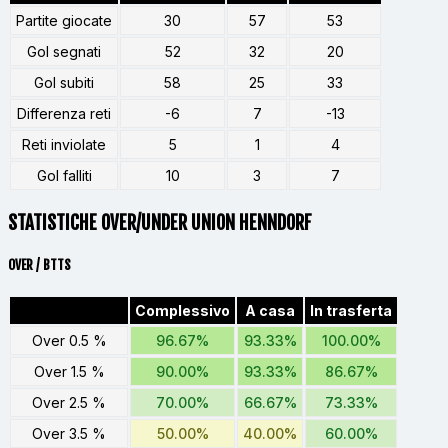
Partite giocate
30
57
53
Gol segnati
52
32
20
Gol subiti
58
25
33
Differenza reti
-6
7
-13
Reti inviolate
5
1
4
Gol falliti
10
3
7
STATISTICHE OVER/UNDER UNION HENNDORF
OVER / BTTS
Complessivo
A casa
In trasferta
Over 0.5 %
96.67%
93.33%
100.00%
Over 1.5 %
90.00%
93.33%
86.67%
Over 2.5 %
70.00%
66.67%
73.33%
Over 3.5 %
50.00%
40.00%
60.00%