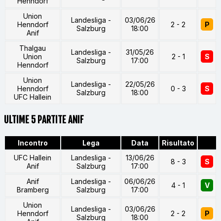
Henndorf
Union
Landesliga -
03/06/26
Henndorf
2 - 2
P
Salzburg
18:00
Anif
Thalgau
Landesliga -
31/05/26
Union
2 - 1
S
Salzburg
17:00
Henndorf
Union
Landesliga -
22/05/26
Henndorf
0 - 3
S
Salzburg
18:00
UFC Hallein
ULTIME 5 PARTITE ANIF
Incontro
Lega
Data
Risultato
UFC Hallein
Landesliga -
13/06/26
8 - 3
S
Anif
Salzburg
17:00
Anif
Landesliga -
06/06/26
4 - 1
V
Bramberg
Salzburg
17:00
Union
Landesliga -
03/06/26
Henndorf
2 - 2
P
Salzburg
18:00