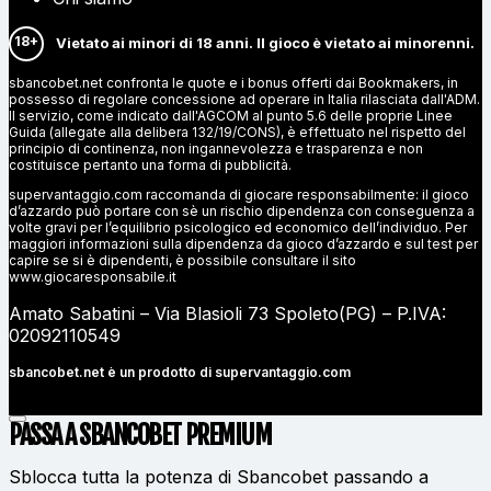
18+
Vietato ai minori di 18 anni. Il gioco è vietato ai minorenni.
sbancobet.net confronta le quote e i bonus offerti dai Bookmakers, in
possesso di regolare concessione ad operare in Italia rilasciata dall'ADM.
Il servizio, come indicato dall'AGCOM al punto 5.6 delle proprie Linee
Guida (allegate alla delibera 132/19/CONS), è effettuato nel rispetto del
principio di continenza, non ingannevolezza e trasparenza e non
costituisce pertanto una forma di pubblicità.
supervantaggio.com raccomanda di giocare responsabilmente: il gioco
d’azzardo può portare con sè un rischio dipendenza con conseguenza a
volte gravi per l’equilibrio psicologico ed economico dell’individuo. Per
maggiori informazioni sulla dipendenza da gioco d’azzardo e sul test per
capire se si è dipendenti, è possibile consultare il sito
www.giocaresponsabile.it
Amato Sabatini – Via Blasioli 73 Spoleto(PG) – P.IVA:
02092110549
sbancobet.net è un prodotto di
supervantaggio.com
PASSA A SBANCOBET
PREMIUM
Sblocca tutta la potenza di Sbancobet passando a