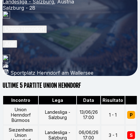
Landesliga - Salzburg
, Austria
Salzburg - 28
Union Henndorf
Anif
Sportplatz Henndorf am Wallersee
ULTIME 5 PARTITE UNION HENNDORF
Incontro
Lega
Data
Risultato
Union
Landesliga -
13/06/26
Henndorf
1 - 1
P
Salzburg
17:00
Bürmoos
Siezenheim
Landesliga -
06/06/26
Union
3 - 1
S
Salzburg
17:00