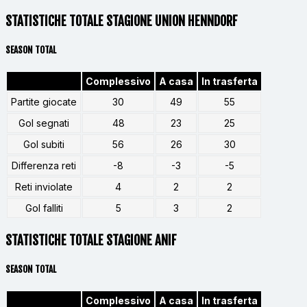
STATISTICHE TOTALE STAGIONE UNION HENNDORF
SEASON TOTAL
Complessivo
A casa
In trasferta
Partite giocate
30
49
55
Gol segnati
48
23
25
Gol subiti
56
26
30
Differenza reti
-8
-3
-5
Reti inviolate
4
2
2
Gol falliti
5
3
2
STATISTICHE TOTALE STAGIONE ANIF
SEASON TOTAL
Complessivo
A casa
In trasferta