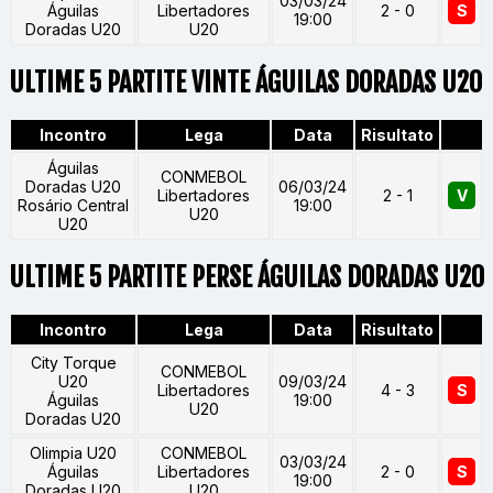
03/03/24
Águilas
Libertadores
2 - 0
S
19:00
Doradas U20
U20
ULTIME 5 PARTITE VINTE ÁGUILAS DORADAS U20
Incontro
Lega
Data
Risultato
Águilas
CONMEBOL
Doradas U20
06/03/24
Libertadores
2 - 1
V
Rosário Central
19:00
U20
U20
ULTIME 5 PARTITE PERSE ÁGUILAS DORADAS U20
Incontro
Lega
Data
Risultato
City Torque
CONMEBOL
U20
09/03/24
Libertadores
4 - 3
S
Águilas
19:00
U20
Doradas U20
Olimpia U20
CONMEBOL
03/03/24
Águilas
Libertadores
2 - 0
S
19:00
Doradas U20
U20