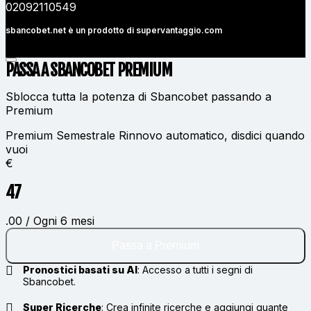
02092110549
sbancobet.net è un prodotto di
supervantaggio.com
PASSA A SBANCOBET
PREMIUM
Sblocca tutta la potenza di Sbancobet passando a
Premium
Premium Semestrale
Rinnovo automatico, disdici quando
vuoi
€
47
.00 / Ogni 6 mesi
Passa a Premium
Pronostici basati su AI
:
Accesso a tutti i segni di
Sbancobet.
Super Ricerche
:
Crea infinite ricerche e aggiungi quante