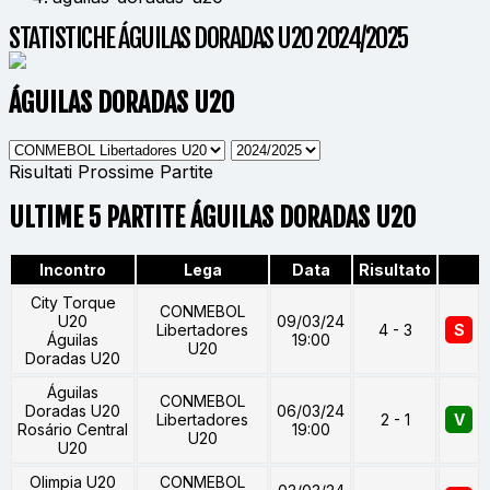
STATISTICHE ÁGUILAS DORADAS U20 2024/2025
ÁGUILAS DORADAS U20
Risultati
Prossime Partite
ULTIME 5 PARTITE ÁGUILAS DORADAS U20
Incontro
Lega
Data
Risultato
City Torque
CONMEBOL
U20
09/03/24
Libertadores
4 - 3
S
Águilas
19:00
U20
Doradas U20
Águilas
CONMEBOL
Doradas U20
06/03/24
Libertadores
2 - 1
V
Rosário Central
19:00
U20
U20
Olimpia U20
CONMEBOL