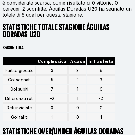
è considerata scarsa, come risultato di 0 vittorie, 0
pareggi, 2 sconfitte. Águilas Doradas U20 ha segnato un
totale di 5 goal per questa stagione.
STATISTICHE TOTALE STAGIONE ÁGUILAS
DORADAS U20
SEASON TOTAL
Complessivo
A casa
In trasferta
Partite giocate
3
3
9
Gol segnati
5
2
3
Gol subiti
7
1
6
Differenza reti
-2
1
-3
Reti inviolate
0
0
0
Gol falliti
1
0
1
STATISTICHE OVER/UNDER ÁGUILAS DORADAS