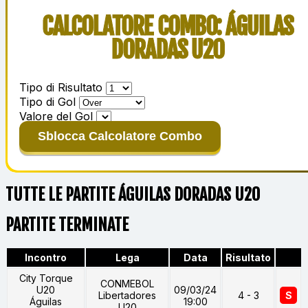
CALCOLATORE COMBO: ÁGUILAS
DORADAS U20
Tipo di Risultato
Tipo di Gol
Valore del Gol
Sblocca Calcolatore Combo
TUTTE LE PARTITE ÁGUILAS DORADAS U20
PARTITE TERMINATE
Incontro
Lega
Data
Risultato
City Torque
CONMEBOL
U20
09/03/24
Libertadores
4 - 3
S
Águilas
19:00
U20