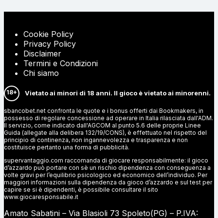
Cookie Policy
Privacy Policy
Disclaimer
Termini e Condizioni
Chi siamo
18+
Vietato ai minori di 18 anni. Il gioco è vietato ai minorenni.
sbancobet.net confronta le quote e i bonus offerti dai Bookmakers, in
possesso di regolare concessione ad operare in Italia rilasciata dall'ADM.
Il servizio, come indicato dall'AGCOM al punto 5.6 delle proprie Linee
Guida (allegate alla delibera 132/19/CONS), è effettuato nel rispetto del
principio di continenza, non ingannevolezza e trasparenza e non
costituisce pertanto una forma di pubblicità.
supervantaggio.com raccomanda di giocare responsabilmente: il gioco
d’azzardo può portare con sè un rischio dipendenza con conseguenza a
volte gravi per l’equilibrio psicologico ed economico dell’individuo. Per
maggiori informazioni sulla dipendenza da gioco d’azzardo e sul test per
capire se si è dipendenti, è possibile consultare il sito
www.giocaresponsabile.it
Amato Sabatini – Via Blasioli 73 Spoleto(PG) – P.IVA: