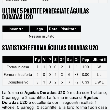
ULTIME 5 PARTITE PAREGGIATE ÁGUILAS
DORADAS U20
Incontro
Lega
Data
Risultato
Nessun risultato
STATISTICHE FORMA ÁGUILAS DORADAS U20
Pg
V
P
S
Gf
Ga
Dr
Ppp
Ultimi 5
Forma in casa
1
1
0
0
2
1
1
1.00
W
Forma in trasferta
2
0
0
2
3
6
-3
0.00
L L
Complessivo
3
1
0
2
5
7
-2
0.33
L W L
La forma di
Águilas Doradas U20
è media con 1 vittorie,
0 pareggi, e 2 sconfitte. La forma in casa di
Águilas
Doradas U20
è eccellente con i seguenti risultati: 1
vittorie, 0 pareggi, 0 sconfitte. E la loro forma fuori casa