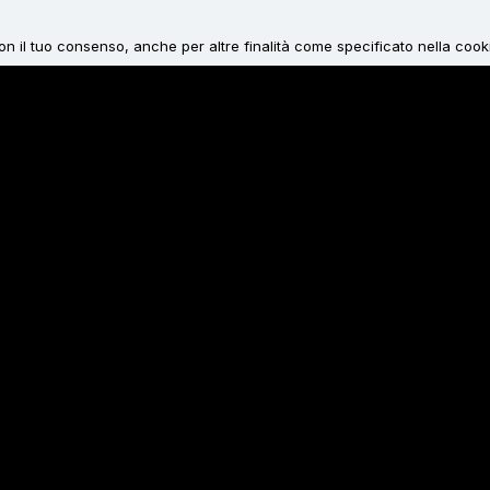
 con il tuo consenso, anche per altre finalità come specificato nella cook