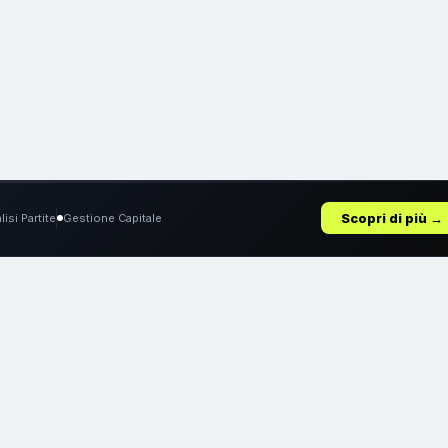
Scopri di più →
lisi Partite
Gestione Capitale