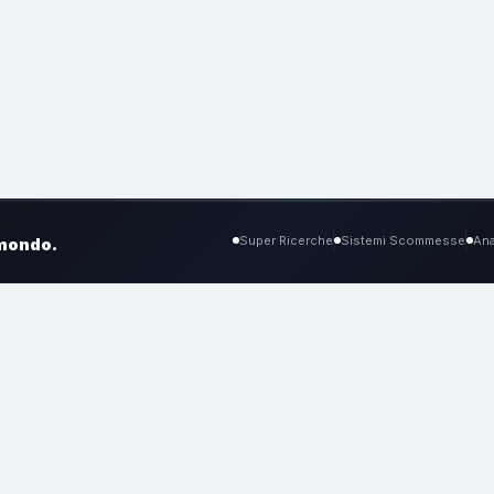
Super Ricerche
Sistemi Scommesse
Ana
 mondo.