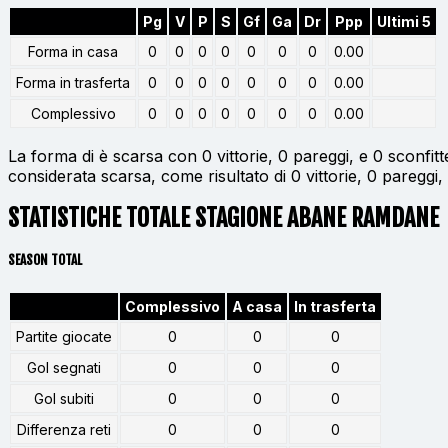
Pg
V
P
S
Gf
Ga
Dr
Ppp
Ultimi 5
Forma in casa
0
0
0
0
0
0
0
0.00
Forma in trasferta
0
0
0
0
0
0
0
0.00
Complessivo
0
0
0
0
0
0
0
0.00
La forma di
è scarsa con 0 vittorie, 0 pareggi, e 0 sconfit
considerata scarsa, come risultato di 0 vittorie, 0 pareggi,
STATISTICHE TOTALE STAGIONE ABANE RAMDANE
SEASON TOTAL
Complessivo
A casa
In trasferta
Partite giocate
0
0
0
Gol segnati
0
0
0
Gol subiti
0
0
0
Differenza reti
0
0
0