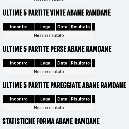
ULTIME 5 PARTITE VINTE ABANE RAMDANE
Incontro
Lega
Data
Risultato
Nessun risultato
ULTIME 5 PARTITE PERSE ABANE RAMDANE
Incontro
Lega
Data
Risultato
Nessun risultato
ULTIME 5 PARTITE PAREGGIATE ABANE RAMDANE
Incontro
Lega
Data
Risultato
Nessun risultato
STATISTICHE FORMA ABANE RAMDANE