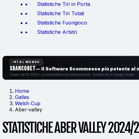
Statistiche Tiri in Porta
Statistiche Tiri Totali
Statistiche Fuorigioco
Statistiche Arbitri
#1 AL MONDO
SbancoBet
— Il Software Scommesse
più potente al
Usato da 10.000+ scommettitori professionisti · Analisi AI in tempo reale
Home
Galles
Welsh Cup
Aber-valley
STATISTICHE ABER VALLEY 2024/