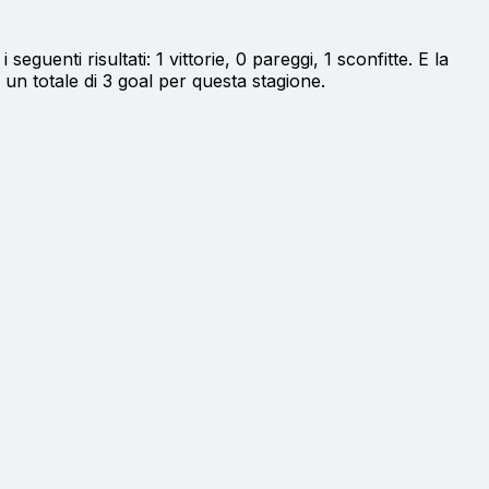
seguenti risultati: 1 vittorie, 0 pareggi, 1 sconfitte. E la
 un totale di 3 goal per questa stagione.