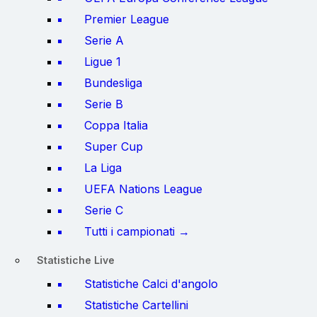
Premier League
Serie A
Ligue 1
Bundesliga
Serie B
Coppa Italia
Super Cup
La Liga
UEFA Nations League
Serie C
Tutti i campionati →
Statistiche Live
Statistiche Calci d'angolo
Statistiche Cartellini