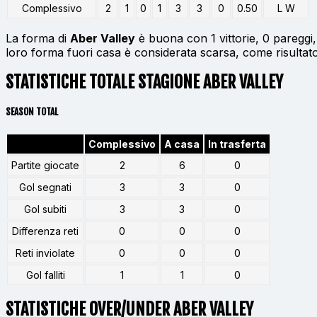
Complessivo
2
1
0
1
3
3
0
0.50
L W
La forma di
Aber Valley
è buona con 1 vittorie, 0 pareggi,
loro forma fuori casa è considerata scarsa, come risultato 
STATISTICHE TOTALE STAGIONE ABER VALLEY
SEASON TOTAL
Complessivo
A casa
In trasferta
Partite giocate
2
6
0
Gol segnati
3
3
0
Gol subiti
3
3
0
Differenza reti
0
0
0
Reti inviolate
0
0
0
Gol falliti
1
1
0
STATISTICHE OVER/UNDER ABER VALLEY