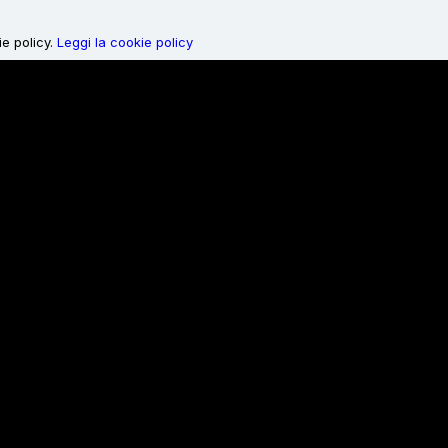
ie policy.
Leggi la cookie policy