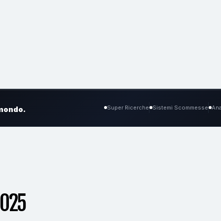
Super Ricerche
Sistemi Scommesse
Ana
 mondo.
2025