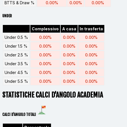
BTTS & Draw %
0.00%
0.00%
0.00%
UNDER
Complessivo
A casa
In trasferta
Under 0.5 %
0.00%
0.00%
0.00%
Under 1.5 %
0.00%
0.00%
0.00%
Under 2.5 %
0.00%
0.00%
0.00%
Under 3.5 %
0.00%
0.00%
0.00%
Under 4.5 %
0.00%
0.00%
0.00%
Under 5.5 %
0.00%
0.00%
0.00%
STATISTICHE CALCI D'ANGOLO ACADEMIA
CALCI D'ANGOLO TOTALI