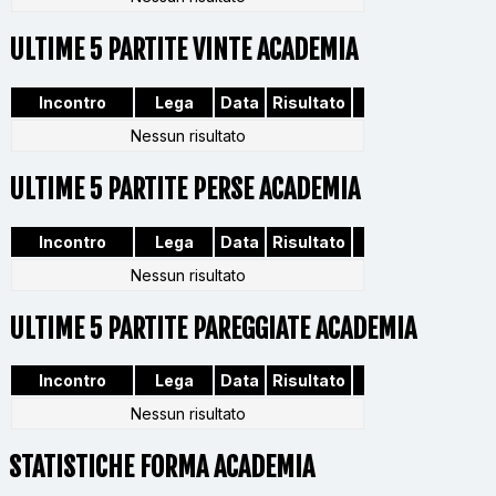
ULTIME 5 PARTITE VINTE ACADEMIA
Incontro
Lega
Data
Risultato
Nessun risultato
ULTIME 5 PARTITE PERSE ACADEMIA
Incontro
Lega
Data
Risultato
Nessun risultato
ULTIME 5 PARTITE PAREGGIATE ACADEMIA
Incontro
Lega
Data
Risultato
Nessun risultato
STATISTICHE FORMA ACADEMIA