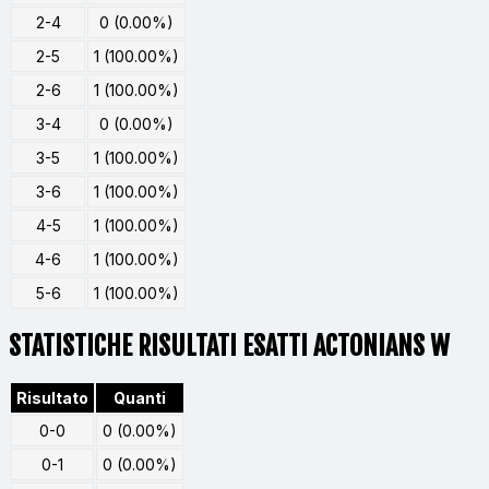
2-4
0 (0.00%)
2-5
1 (100.00%)
2-6
1 (100.00%)
3-4
0 (0.00%)
3-5
1 (100.00%)
3-6
1 (100.00%)
4-5
1 (100.00%)
4-6
1 (100.00%)
5-6
1 (100.00%)
STATISTICHE RISULTATI ESATTI ACTONIANS W
Risultato
Quanti
0-0
0 (0.00%)
0-1
0 (0.00%)