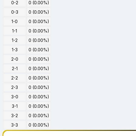
0-2
0 (0.00%)
0-3
0 (0.00%)
1-0
0 (0.00%)
1-1
0 (0.00%)
1-2
0 (0.00%)
1-3
0 (0.00%)
2-0
0 (0.00%)
2-1
0 (0.00%)
2-2
0 (0.00%)
2-3
0 (0.00%)
3-0
0 (0.00%)
3-1
0 (0.00%)
3-2
0 (0.00%)
3-3
0 (0.00%)