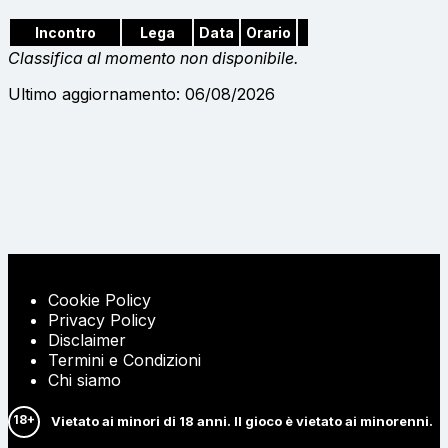
Incontro
Lega
Data
Orario
Classifica al momento non disponibile.
Ultimo aggiornamento: 06/08/2026
Cookie Policy
Privacy Policy
Disclaimer
Termini e Condizioni
Chi siamo
18+
Vietato ai minori di 18 anni. Il gioco è vietato ai minorenni.