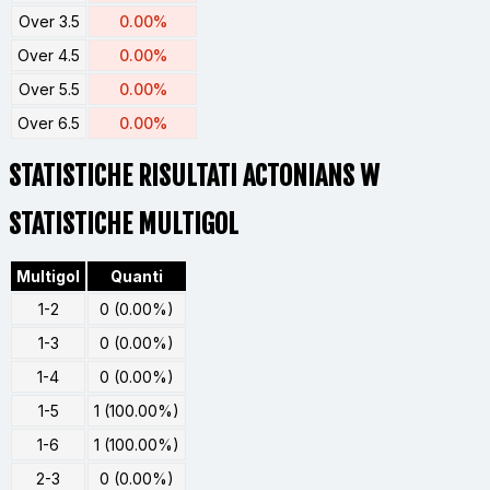
Over 3.5
0.00%
Over 4.5
0.00%
Over 5.5
0.00%
Over 6.5
0.00%
STATISTICHE RISULTATI ACTONIANS W
STATISTICHE MULTIGOL
Multigol
Quanti
1-2
0 (0.00%)
1-3
0 (0.00%)
1-4
0 (0.00%)
1-5
1 (100.00%)
1-6
1 (100.00%)
2-3
0 (0.00%)