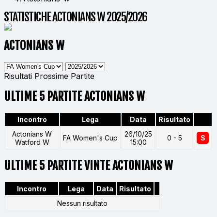
STATISTICHE ACTONIANS W 2025/2026
ACTONIANS W
Risultati
Prossime Partite
ULTIME 5 PARTITE ACTONIANS W
Incontro
Lega
Data
Risultato
Actonians W
26/10/25
FA Women's Cup
0 - 5
S
Watford W
15:00
ULTIME 5 PARTITE VINTE ACTONIANS W
Incontro
Lega
Data
Risultato
Nessun risultato