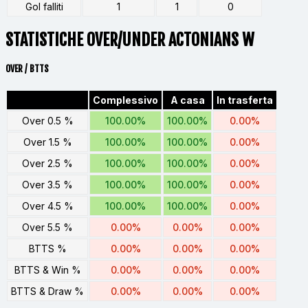
Gol falliti
1
1
0
STATISTICHE OVER/UNDER ACTONIANS W
OVER / BTTS
Complessivo
A casa
In trasferta
Over 0.5 %
100.00%
100.00%
0.00%
Over 1.5 %
100.00%
100.00%
0.00%
Over 2.5 %
100.00%
100.00%
0.00%
Over 3.5 %
100.00%
100.00%
0.00%
Over 4.5 %
100.00%
100.00%
0.00%
Over 5.5 %
0.00%
0.00%
0.00%
BTTS %
0.00%
0.00%
0.00%
BTTS & Win %
0.00%
0.00%
0.00%
BTTS & Draw %
0.00%
0.00%
0.00%