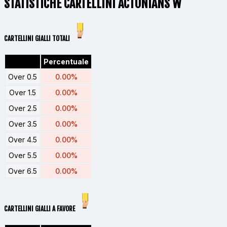
STATISTICHE CARTELLINI ACTONIANS W
CARTELLINI GIALLI TOTALI
Percentuale
Over 0.5
0.00%
Over 1.5
0.00%
Over 2.5
0.00%
Over 3.5
0.00%
Over 4.5
0.00%
Over 5.5
0.00%
Over 6.5
0.00%
CARTELLINI GIALLI A FAVORE