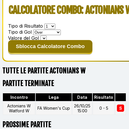
CALCOLATORE COMBO: ACTONIANS 
Tipo di Risultato
Tipo di Gol
Valore del Gol
Sblocca Calcolatore Combo
TUTTE LE PARTITE ACTONIANS W
PARTITE TERMINATE
Incontro
Lega
Data
Risultato
Actonians W
26/10/25
FA Women's Cup
0 - 5
S
Watford W
15:00
PROSSIME PARTITE