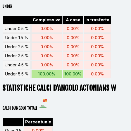
UNDER
Complessivo
A casa
In trasferta
Under 0.5 %
0.00%
0.00%
0.00%
Under 1.5 %
0.00%
0.00%
0.00%
Under 2.5 %
0.00%
0.00%
0.00%
Under 3.5 %
0.00%
0.00%
0.00%
Under 4.5 %
0.00%
0.00%
0.00%
Under 5.5 %
100.00%
100.00%
0.00%
STATISTICHE CALCI D'ANGOLO ACTONIANS W
CALCI D'ANGOLO TOTALI
Percentuale
Over 2.5
0.00%