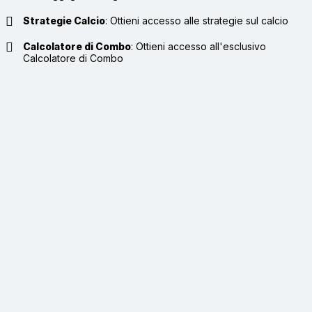
Strategie Calcio
:
Ottieni accesso alle strategie sul calcio
Calcolatore di Combo
:
Ottieni accesso all'esclusivo
Calcolatore di Combo