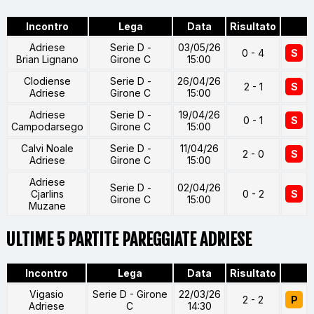
Incontro
Lega
Data
Risultato
Adriese
Serie D -
03/05/26
0 - 4
S
Brian Lignano
Girone C
15:00
Clodiense
Serie D -
26/04/26
2 - 1
S
Adriese
Girone C
15:00
Adriese
Serie D -
19/04/26
0 - 1
S
Campodarsego
Girone C
15:00
Calvi Noale
Serie D -
11/04/26
2 - 0
S
Adriese
Girone C
15:00
Adriese
Serie D -
02/04/26
Cjarlins
0 - 2
S
Girone C
15:00
Muzane
ULTIME 5 PARTITE PAREGGIATE ADRIESE
Incontro
Lega
Data
Risultato
Vigasio
Serie D - Girone
22/03/26
2 - 2
P
Adriese
C
14:30