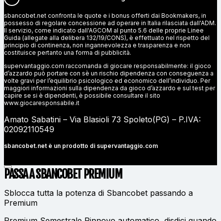
sbancobet.net confronta le quote e i bonus offerti dai Bookmakers, in
possesso di regolare concessione ad operare in Italia rilasciata dall'ADM.
Il servizio, come indicato dall'AGCOM al punto 5.6 delle proprie Linee
Guida (allegate alla delibera 132/19/CONS), è effettuato nel rispetto del
principio di continenza, non ingannevolezza e trasparenza e non
costituisce pertanto una forma di pubblicità.
supervantaggio.com raccomanda di giocare responsabilmente: il gioco
d’azzardo può portare con sè un rischio dipendenza con conseguenza a
volte gravi per l’equilibrio psicologico ed economico dell’individuo. Per
maggiori informazioni sulla dipendenza da gioco d’azzardo e sul test per
capire se si è dipendenti, è possibile consultare il sito
www.giocaresponsabile.it
Amato Sabatini – Via Blasioli 73 Spoleto(PG) – P.IVA:
02092110549
sbancobet.net è un prodotto di
supervantaggio.com
PASSA A SBANCOBET
PREMIUM
Sblocca tutta la potenza di Sbancobet passando a
Premium
Premium Semestrale
Rinnovo automatico, disdici quando