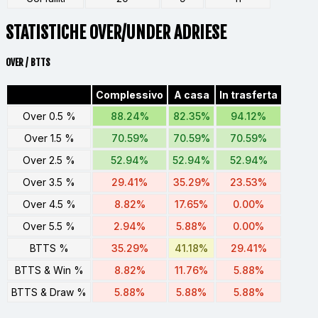
STATISTICHE OVER/UNDER ADRIESE
OVER / BTTS
Complessivo
A casa
In trasferta
Over 0.5 %
88.24%
82.35%
94.12%
Over 1.5 %
70.59%
70.59%
70.59%
Over 2.5 %
52.94%
52.94%
52.94%
Over 3.5 %
29.41%
35.29%
23.53%
Over 4.5 %
8.82%
17.65%
0.00%
Over 5.5 %
2.94%
5.88%
0.00%
BTTS %
35.29%
41.18%
29.41%
BTTS & Win %
8.82%
11.76%
5.88%
BTTS & Draw %
5.88%
5.88%
5.88%