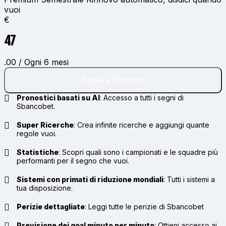
vuoi
€
47
.00 / Ogni 6 mesi
Passa a Premium
Pronostici basati su AI
:
Accesso a tutti i segni di
Sbancobet.
Super Ricerche
:
Crea infinite ricerche e aggiungi quante
regole vuoi.
Statistiche
:
Scopri quali sono i campionati e le squadre più
performanti per il segno che vuoi.
Sistemi con primati di riduzione mondiali
:
Tutti i sistemi a
tua disposizione.
Perizie dettagliate
:
Leggi tutte le perizie di Sbancobet
Previsione dei goal minuto per minuto
:
Ottieni accesso ai