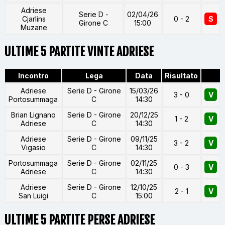
Adriese
Serie D -
02/04/26
Cjarlins
0 - 2
S
Girone C
15:00
Muzane
ULTIME 5 PARTITE VINTE ADRIESE
Incontro
Lega
Data
Risultato
Adriese
Serie D - Girone
15/03/26
3 - 0
V
Portosummaga
C
14:30
Brian Lignano
Serie D - Girone
20/12/25
1 - 2
V
Adriese
C
14:30
Adriese
Serie D - Girone
09/11/25
3 - 2
V
Vigasio
C
14:30
Portosummaga
Serie D - Girone
02/11/25
0 - 3
V
Adriese
C
14:30
Adriese
Serie D - Girone
12/10/25
2 - 1
V
San Luigi
C
15:00
ULTIME 5 PARTITE PERSE ADRIESE