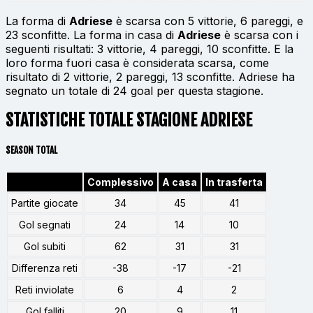
La forma di
Adriese
è scarsa con 5 vittorie, 6 pareggi, e
23 sconfitte. La forma in casa di
Adriese
è scarsa con i
seguenti risultati: 3 vittorie, 4 pareggi, 10 sconfitte. E la
loro forma fuori casa è considerata scarsa, come
risultato di 2 vittorie, 2 pareggi, 13 sconfitte. Adriese ha
segnato un totale di 24 goal per questa stagione.
STATISTICHE TOTALE STAGIONE ADRIESE
SEASON TOTAL
Complessivo
A casa
In trasferta
Partite giocate
34
45
41
Gol segnati
24
14
10
Gol subiti
62
31
31
Differenza reti
-38
-17
-21
Reti inviolate
6
4
2
Gol falliti
20
9
11