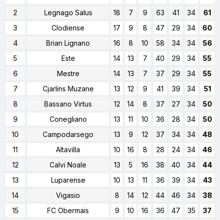
2
Legnago Salus
18
7
9
63
41
34
61
3
Clodiense
17
9
8
47
29
34
60
4
Brian Lignano
16
8
10
58
34
34
56
5
Este
14
13
7
40
29
34
55
6
Mestre
14
13
7
37
29
34
55
7
Cjarlins Muzane
13
12
9
41
39
34
51
8
Bassano Virtus
12
14
8
37
27
34
50
9
Conegliano
13
11
10
36
28
34
50
10
Campodarsego
13
9
12
37
34
34
48
11
Altavilla
10
16
8
28
24
34
46
12
Calvi Noale
13
5
16
38
40
34
44
13
Luparense
10
13
11
36
39
34
43
14
Vigasio
8
14
12
44
46
34
38
15
FC Obermais
9
10
16
36
47
35
37