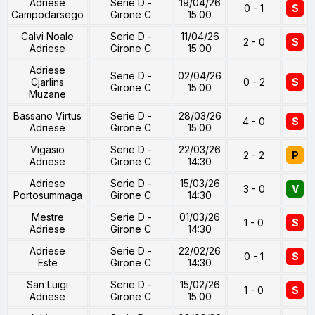
Adriese
Serie D -
19/04/26
0 - 1
S
Campodarsego
Girone C
15:00
Calvi Noale
Serie D -
11/04/26
2 - 0
S
Adriese
Girone C
15:00
Adriese
Serie D -
02/04/26
Cjarlins
0 - 2
S
Girone C
15:00
Muzane
Bassano Virtus
Serie D -
28/03/26
4 - 0
S
Adriese
Girone C
15:00
Vigasio
Serie D -
22/03/26
2 - 2
P
Adriese
Girone C
14:30
Adriese
Serie D -
15/03/26
3 - 0
V
Portosummaga
Girone C
14:30
Mestre
Serie D -
01/03/26
1 - 0
S
Adriese
Girone C
14:30
Adriese
Serie D -
22/02/26
0 - 1
S
Este
Girone C
14:30
San Luigi
Serie D -
15/02/26
1 - 0
S
Adriese
Girone C
15:00