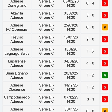
Adriese
Serie D -
08/02/26
0 - 4
S
Conegliano
Girone C
14:30
Altavilla
Serie D -
01/02/26
3 - 0
S
Adriese
Girone C
14:30
Adriese
Serie D -
25/01/26
0 - 0
P
FC Obermais
Girone C
14:30
Treviso
Serie D -
18/01/26
2 - 0
S
Adriese
Girone C
14:30
Adriese
Serie D -
11/01/26
1 - 5
S
Legnago Salus
Girone C
14:30
Luparense
Serie D -
04/01/26
4 - 0
S
Adriese
Girone C
14:30
Brian Lignano
Serie D -
20/12/25
1 - 2
V
Adriese
Girone C
14:30
Adriese
Serie D -
14/12/25
1 - 2
S
Clodiense
Girone C
14:30
Campodarsego
Serie D -
07/12/25
3 - 1
S
Adriese
Girone C
14:30
Adriese
Serie D -
30/11/25
0 - 0
P