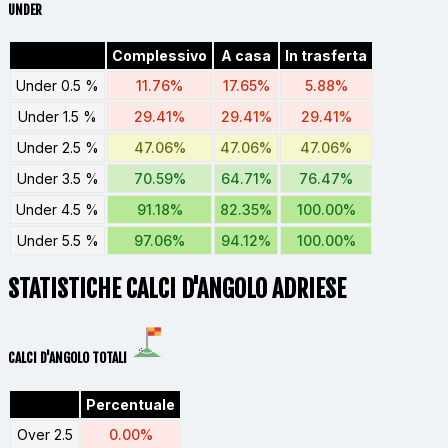
UNDER
Complessivo
A casa
In trasferta
Under 0.5 %
11.76%
17.65%
5.88%
Under 1.5 %
29.41%
29.41%
29.41%
Under 2.5 %
47.06%
47.06%
47.06%
Under 3.5 %
70.59%
64.71%
76.47%
Under 4.5 %
91.18%
82.35%
100.00%
Under 5.5 %
97.06%
94.12%
100.00%
STATISTICHE CALCI D'ANGOLO ADRIESE
CALCI D'ANGOLO TOTALI
Percentuale
Over 2.5
0.00%