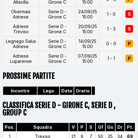
Altavilla
Girone C
15:00
Obermais
Serie D -
24/09/25
1 - 0
S
Adriese
Girone C
15:00
Adriese
Serie D -
20/09/25
1 - 3
S
Treviso
Girone C
15:00
Legnago Salus
Serie D -
14/09/25
0 - 0
P
Adriese
Girone C
15:00
Adriese
Serie D -
07/09/25
1 - 1
P
Luparense
Girone C
15:00
PROSSIME PARTITE
Incontro
Lega
Data
Orario
CLASSIFICA SERIE D - GIRONE C, SERIE D ,
GROUP C
Pos.
Squadra
V
P
S
Gf
Gs
Dr
Pt.
1
Treviso
21
6
7
50
25
34
69