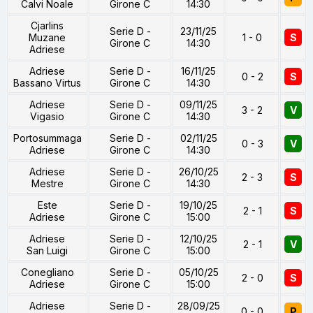
Calvi Noale
Girone C
14:30
Cjarlins
Serie D -
23/11/25
Muzane
1 - 0
S
Girone C
14:30
Adriese
Adriese
Serie D -
16/11/25
0 - 2
S
Bassano Virtus
Girone C
14:30
Adriese
Serie D -
09/11/25
3 - 2
V
Vigasio
Girone C
14:30
Portosummaga
Serie D -
02/11/25
0 - 3
V
Adriese
Girone C
14:30
Adriese
Serie D -
26/10/25
2 - 3
S
Mestre
Girone C
14:30
Este
Serie D -
19/10/25
2 - 1
S
Adriese
Girone C
15:00
Adriese
Serie D -
12/10/25
2 - 1
V
San Luigi
Girone C
15:00
Conegliano
Serie D -
05/10/25
2 - 0
S
Adriese
Girone C
15:00
Adriese
Serie D -
28/09/25
0 - 0
P