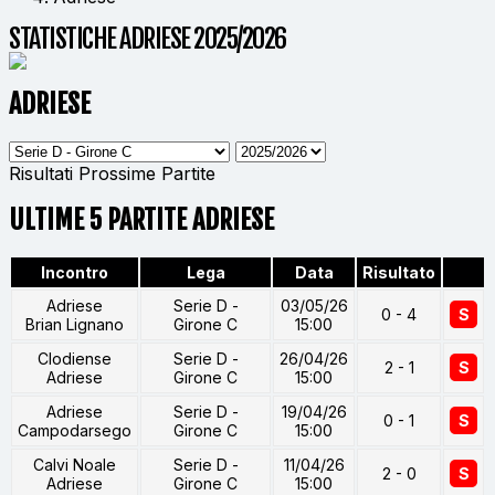
STATISTICHE ADRIESE 2025/2026
ADRIESE
Risultati
Prossime Partite
ULTIME 5 PARTITE ADRIESE
Incontro
Lega
Data
Risultato
Adriese
Serie D -
03/05/26
0 - 4
S
Brian Lignano
Girone C
15:00
Clodiense
Serie D -
26/04/26
2 - 1
S
Adriese
Girone C
15:00
Adriese
Serie D -
19/04/26
0 - 1
S
Campodarsego
Girone C
15:00
Calvi Noale
Serie D -
11/04/26
2 - 0
S
Adriese
Girone C
15:00