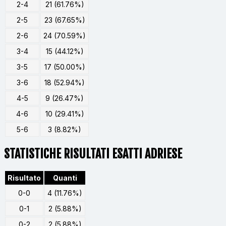
2-4
21 (61.76%)
2-5
23 (67.65%)
2-6
24 (70.59%)
3-4
15 (44.12%)
3-5
17 (50.00%)
3-6
18 (52.94%)
4-5
9 (26.47%)
4-6
10 (29.41%)
5-6
3 (8.82%)
STATISTICHE RISULTATI ESATTI ADRIESE
Risultato
Quanti
0-0
4 (11.76%)
0-1
2 (5.88%)
0-2
2 (5.88%)