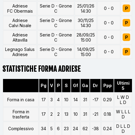
Adriese
Serie D - Girone
25/01/26
0 - 0
P
FC Obermais
C
14:30
Adriese
Serie D - Girone
30/11/25
0 - 0
P
Calvi Noale
C
14:30
Adriese
Serie D - Girone
28/09/25
0 - 0
P
Altavilla
C
15:00
Legnago Salus
Serie D - Girone
14/09/25
0 - 0
P
Adriese
C
15:00
STATISTICHE FORMA ADRIESE
Ultimi
Pg
V
P
S
Gf
Ga
Dr
Ppp
5
L W D
Forma in casa
17
3
4
10
14
31
-17
0.29
L D
Forma in
W L L L
17
2
2
13
10
31
-21
0.18
trasferta
D
D L L D
Complessivo
34
5
6
23
24
62
-38
0.24
D