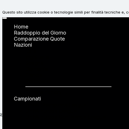
Questo sito utilizza cookie o tecnologie simili per finalità tecniche e,
Accetta
Home
Raddoppio del Giorno
Comparazione Quote
Rifiuta
Nazioni
Italia
Inghilterra
Spagna
Germania
Francia
Portogallo
Tutte le nazioni →
Campionati
UEFA Champions League
UEFA Europa League
UEFA Europa Conference League
Premier League
Serie A