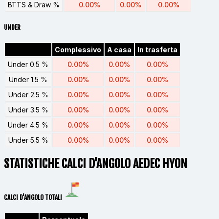
BTTS & Draw %
0.00%
0.00%
0.00%
UNDER
Complessivo
A casa
In trasferta
Under 0.5 %
0.00%
0.00%
0.00%
Under 1.5 %
0.00%
0.00%
0.00%
Under 2.5 %
0.00%
0.00%
0.00%
Under 3.5 %
0.00%
0.00%
0.00%
Under 4.5 %
0.00%
0.00%
0.00%
Under 5.5 %
0.00%
0.00%
0.00%
STATISTICHE CALCI D'ANGOLO AEDEC HYON
CALCI D'ANGOLO TOTALI