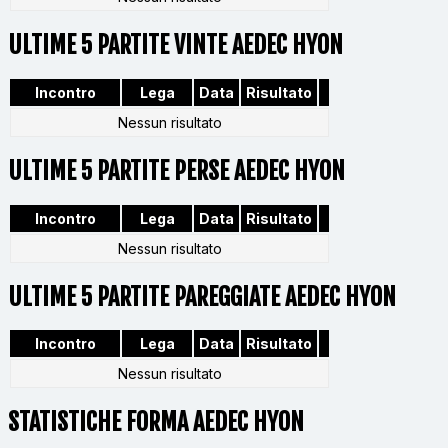
ULTIME 5 PARTITE VINTE AEDEC HYON
Incontro
Lega
Data
Risultato
Nessun risultato
ULTIME 5 PARTITE PERSE AEDEC HYON
Incontro
Lega
Data
Risultato
Nessun risultato
ULTIME 5 PARTITE PAREGGIATE AEDEC HYON
Incontro
Lega
Data
Risultato
Nessun risultato
STATISTICHE FORMA AEDEC HYON