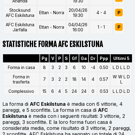
Arlanda
19:30
Stocksund
20/04/26
Ettan - Norra
4 - 4
P
AFC Eskilstuna
19:30
AFC Eskilstuna
04/04/26
Ettan - Norra
1 - 1
P
Järfälla
16:00
STATISTICHE FORMA AFC ESKILSTUNA
Pg
V
P
S
Gf
Ga
Dr
Ppp
Ultimi 5
Forma in casa
8
3
2
3
6
10
-4
0.50
L D L L D
Forma in
W W L D
7
3
2
2
18
14
4
0.57
trasferta
L
Complessivo
15
6
4
5
24
24
0
0.53
L L D L D
La forma di
AFC Eskilstuna
è media con 6 vittorie, 4
pareggi, e 5 sconfitte. La forma in casa di
AFC
Eskilstuna
è media con i seguenti risultati: 3 vittorie, 2
pareggi, 3 sconfitte. E la loro forma fuori casa è
considerata media, come risultato di 3 vittorie, 2 pareggi,
2 sconfitte. AFC Eskilstuna ha segnato un totale di 24