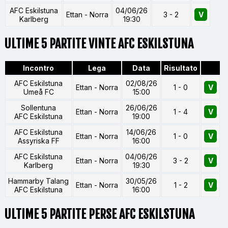
AFC Eskilstuna
04/06/26
Ettan - Norra
3 - 2
V
Karlberg
19:30
ULTIME 5 PARTITE VINTE AFC ESKILSTUNA
Incontro
Lega
Data
Risultato
AFC Eskilstuna
02/08/26
Ettan - Norra
1 - 0
V
Umeå FC
15:00
Sollentuna
26/06/26
Ettan - Norra
1 - 4
V
AFC Eskilstuna
19:00
AFC Eskilstuna
14/06/26
Ettan - Norra
1 - 0
V
Assyriska FF
16:00
AFC Eskilstuna
04/06/26
Ettan - Norra
3 - 2
V
Karlberg
19:30
Hammarby Talang
30/05/26
Ettan - Norra
1 - 2
V
AFC Eskilstuna
16:00
ULTIME 5 PARTITE PERSE AFC ESKILSTUNA