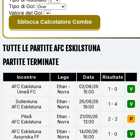
Tipo di Gol
Valore del Gol
Sblocca Calcolatore Combo
TUTTE LE PARTITE AFC ESKILSTUNA
PARTITE TERMINATE
Incontro
Lega
Data
Risultato
AFC Eskilstuna
Ettan -
02/08/26
1 - 0
V
Umeå FC
Norra
15:00
Sollentuna
Ettan -
26/06/26
1 - 4
V
AFC Eskilstuna
Norra
19:00
Piteå
Ettan -
21/06/26
2 - 2
P
AFC Eskilstuna
Norra
13:00
AFC Eskilstuna
Ettan -
14/06/26
1 - 0
V
Assyriska FF
Norra
16:00