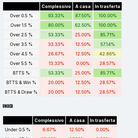
Complessivo
A casa
In trasferta
Over 0.5 %
93.33%
87.50%
100.00%
Over 1.5 %
80.00%
62.50%
100.00%
Over 2.5 %
53.33%
25.00%
85.71%
Over 3.5 %
33.33%
12.50%
57.14%
Over 4.5 %
26.67%
12.50%
42.86%
Over 5.5 %
13.33%
0.00%
28.57%
BTTS %
53.33%
25.00%
85.71%
BTTS & Win %
20.00%
12.50%
28.57%
BTTS & Draw %
20.00%
12.50%
28.57%
UNDER
Complessivo
A casa
In trasferta
Under 0.5 %
6.67%
12.50%
0.00%