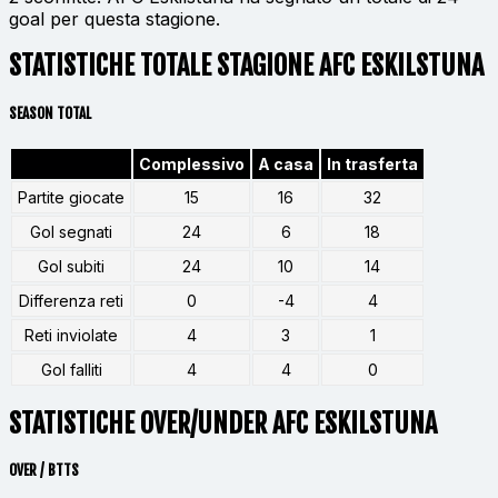
goal per questa stagione.
STATISTICHE TOTALE STAGIONE AFC ESKILSTUNA
SEASON TOTAL
Complessivo
A casa
In trasferta
Partite giocate
15
16
32
Gol segnati
24
6
18
Gol subiti
24
10
14
Differenza reti
0
-4
4
Reti inviolate
4
3
1
Gol falliti
4
4
0
STATISTICHE OVER/UNDER AFC ESKILSTUNA
OVER / BTTS