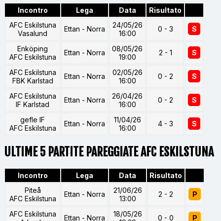
Incontro
Lega
Data
Risultato
AFC Eskilstuna
24/05/26
Ettan - Norra
0 - 3
S
Vasalund
16:00
Enköping
08/05/26
Ettan - Norra
2 - 1
S
AFC Eskilstuna
19:00
AFC Eskilstuna
02/05/26
Ettan - Norra
0 - 2
S
FBK Karlstad
16:00
AFC Eskilstuna
26/04/26
Ettan - Norra
0 - 2
S
IF Karlstad
16:00
gefle IF
11/04/26
Ettan - Norra
4 - 3
S
AFC Eskilstuna
16:00
ULTIME 5 PARTITE PAREGGIATE AFC ESKILSTUNA
Incontro
Lega
Data
Risultato
Piteå
21/06/26
Ettan - Norra
2 - 2
P
AFC Eskilstuna
13:00
AFC Eskilstuna
18/05/26
Ettan - Norra
0 - 0
P