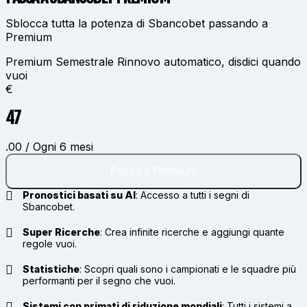
Sblocca tutta la potenza di Sbancobet passando a
Premium
Premium Semestrale
Rinnovo automatico, disdici quando
vuoi
€
47
.00 / Ogni 6 mesi
Passa a Premium
Pronostici basati su AI
:
Accesso a tutti i segni di
Sbancobet.
Super Ricerche
:
Crea infinite ricerche e aggiungi quante
regole vuoi.
Statistiche
:
Scopri quali sono i campionati e le squadre più
performanti per il segno che vuoi.
Sistemi con primati di riduzione mondiali
:
Tutti i sistemi a