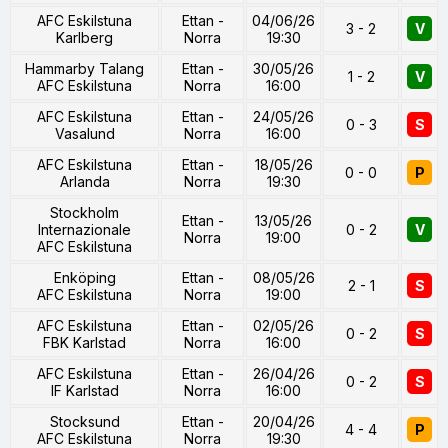
AFC Eskilstuna
Ettan -
04/06/26
3 - 2
V
Karlberg
Norra
19:30
Hammarby Talang
Ettan -
30/05/26
1 - 2
V
AFC Eskilstuna
Norra
16:00
AFC Eskilstuna
Ettan -
24/05/26
0 - 3
S
Vasalund
Norra
16:00
AFC Eskilstuna
Ettan -
18/05/26
0 - 0
P
Arlanda
Norra
19:30
Stockholm
Ettan -
13/05/26
Internazionale
0 - 2
V
Norra
19:00
AFC Eskilstuna
Enköping
Ettan -
08/05/26
2 - 1
S
AFC Eskilstuna
Norra
19:00
AFC Eskilstuna
Ettan -
02/05/26
0 - 2
S
FBK Karlstad
Norra
16:00
AFC Eskilstuna
Ettan -
26/04/26
0 - 2
S
IF Karlstad
Norra
16:00
Stocksund
Ettan -
20/04/26
4 - 4
P
AFC Eskilstuna
Norra
19:30