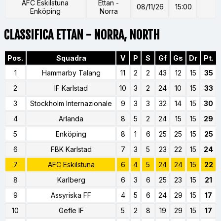
AFC Eskilstuna
Ettan -
08/11/26
15:00
Enköping
Norra
CLASSIFICA ETTAN - NORRA, NORTH
Pos.
Squadra
V
P
S
Gf
Gs
Dr
Pt.
1
Hammarby Talang
11
2
2
43
12
15
35
2
IF Karlstad
10
3
2
24
10
15
33
3
Stockholm Internazionale
9
3
3
32
14
15
30
4
Arlanda
8
5
2
24
15
15
29
5
Enköping
8
1
6
25
25
15
25
6
FBK Karlstad
7
3
5
23
22
15
24
7
AFC Eskilstuna
6
4
5
24
24
15
22
8
Karlberg
6
3
6
25
23
15
21
9
Assyriska FF
4
5
6
24
29
15
17
10
Gefle IF
5
2
8
19
29
15
17