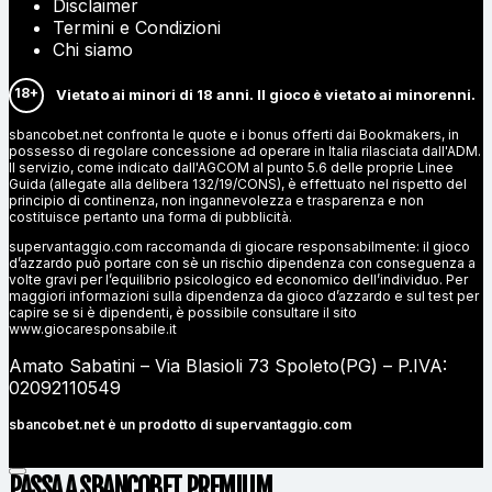
Disclaimer
Termini e Condizioni
Chi siamo
18+
Vietato ai minori di 18 anni. Il gioco è vietato ai minorenni.
sbancobet.net confronta le quote e i bonus offerti dai Bookmakers, in
possesso di regolare concessione ad operare in Italia rilasciata dall'ADM.
Il servizio, come indicato dall'AGCOM al punto 5.6 delle proprie Linee
Guida (allegate alla delibera 132/19/CONS), è effettuato nel rispetto del
principio di continenza, non ingannevolezza e trasparenza e non
costituisce pertanto una forma di pubblicità.
supervantaggio.com raccomanda di giocare responsabilmente: il gioco
d’azzardo può portare con sè un rischio dipendenza con conseguenza a
volte gravi per l’equilibrio psicologico ed economico dell’individuo. Per
maggiori informazioni sulla dipendenza da gioco d’azzardo e sul test per
capire se si è dipendenti, è possibile consultare il sito
www.giocaresponsabile.it
Amato Sabatini – Via Blasioli 73 Spoleto(PG) – P.IVA:
02092110549
sbancobet.net è un prodotto di
supervantaggio.com
PASSA A SBANCOBET
PREMIUM