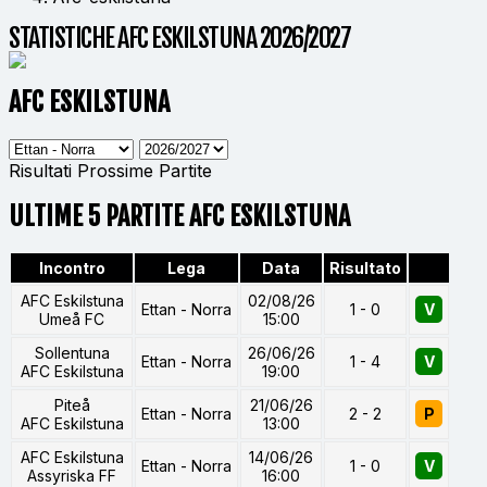
STATISTICHE AFC ESKILSTUNA 2026/2027
AFC ESKILSTUNA
Risultati
Prossime Partite
ULTIME 5 PARTITE AFC ESKILSTUNA
Incontro
Lega
Data
Risultato
AFC Eskilstuna
02/08/26
Ettan - Norra
1 - 0
V
Umeå FC
15:00
Sollentuna
26/06/26
Ettan - Norra
1 - 4
V
AFC Eskilstuna
19:00
Piteå
21/06/26
Ettan - Norra
2 - 2
P
AFC Eskilstuna
13:00
AFC Eskilstuna
14/06/26
Ettan - Norra
1 - 0
V
Assyriska FF
16:00