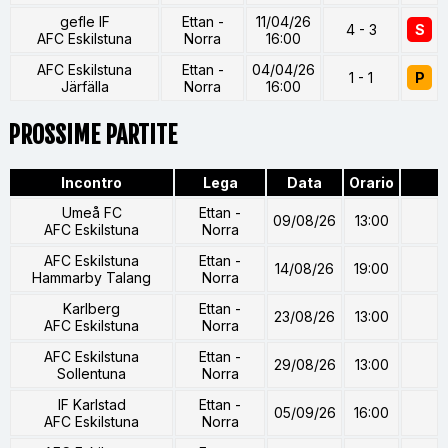
gefle IF
Ettan -
11/04/26
4 - 3
S
AFC Eskilstuna
Norra
16:00
AFC Eskilstuna
Ettan -
04/04/26
1 - 1
P
Järfälla
Norra
16:00
PROSSIME PARTITE
Incontro
Lega
Data
Orario
Umeå FC
Ettan -
09/08/26
13:00
AFC Eskilstuna
Norra
AFC Eskilstuna
Ettan -
14/08/26
19:00
Hammarby Talang
Norra
Karlberg
Ettan -
23/08/26
13:00
AFC Eskilstuna
Norra
AFC Eskilstuna
Ettan -
29/08/26
13:00
Sollentuna
Norra
IF Karlstad
Ettan -
05/09/26
16:00
AFC Eskilstuna
Norra