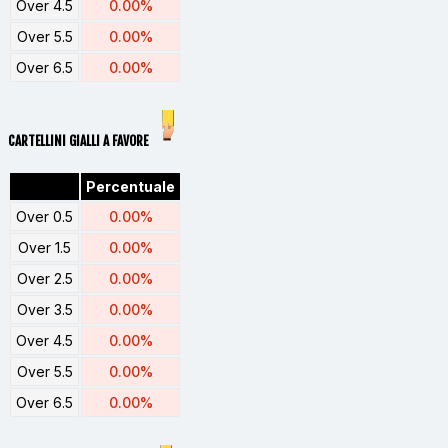
Over 4.5
0.00%
Over 5.5
0.00%
Over 6.5
0.00%
CARTELLINI GIALLI A FAVORE
Percentuale
Over 0.5
0.00%
Over 1.5
0.00%
Over 2.5
0.00%
Over 3.5
0.00%
Over 4.5
0.00%
Over 5.5
0.00%
Over 6.5
0.00%