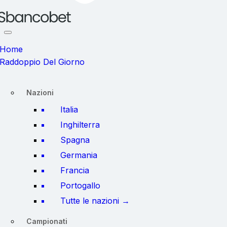
Home
Raddoppio Del Giorno
Nazioni
Italia
Inghilterra
Spagna
Germania
Francia
Portogallo
Tutte le nazioni →
Campionati