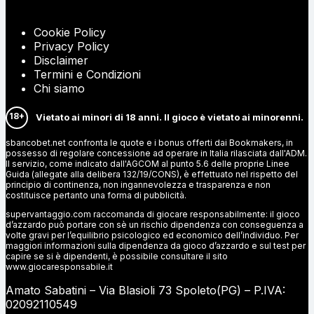
Cookie Policy
Privacy Policy
Disclaimer
Termini e Condizioni
Chi siamo
18+
Vietato ai minori di 18 anni. Il gioco è vietato ai minorenni.
sbancobet.net confronta le quote e i bonus offerti dai Bookmakers, in
possesso di regolare concessione ad operare in Italia rilasciata dall'ADM.
Il servizio, come indicato dall'AGCOM al punto 5.6 delle proprie Linee
Guida (allegate alla delibera 132/19/CONS), è effettuato nel rispetto del
principio di continenza, non ingannevolezza e trasparenza e non
costituisce pertanto una forma di pubblicità.
supervantaggio.com raccomanda di giocare responsabilmente: il gioco
d’azzardo può portare con sè un rischio dipendenza con conseguenza a
volte gravi per l’equilibrio psicologico ed economico dell’individuo. Per
maggiori informazioni sulla dipendenza da gioco d’azzardo e sul test per
capire se si è dipendenti, è possibile consultare il sito
www.giocaresponsabile.it
Amato Sabatini – Via Blasioli 73 Spoleto(PG) – P.IVA:
02092110549