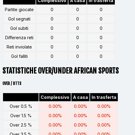
Complessivo
A casa
In trasferta
Partite giocate
0
0
0
Gol segnati
0
0
0
Gol subiti
0
0
0
Differenza reti
0
0
0
Reti inviolate
0
0
0
Gol falliti
0
0
0
STATISTICHE OVER/UNDER AFRICAN SPORTS
OVER / BTTS
Complessivo
A casa
In trasferta
Over 0.5 %
0.00%
0.00%
0.00%
Over 1.5 %
0.00%
0.00%
0.00%
Over 2.5 %
0.00%
0.00%
0.00%
Over 3.5 %
0.00%
0.00%
0.00%