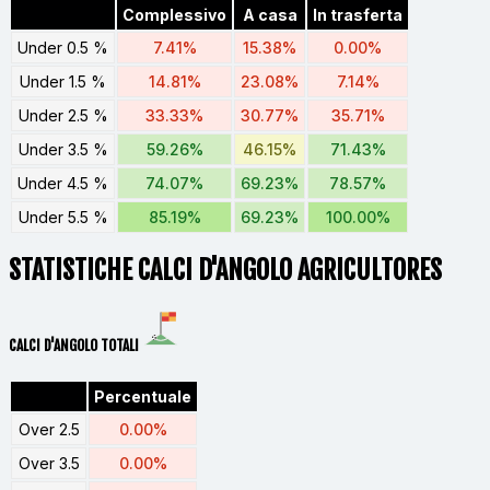
Complessivo
A casa
In trasferta
Under 0.5 %
7.41%
15.38%
0.00%
Under 1.5 %
14.81%
23.08%
7.14%
Under 2.5 %
33.33%
30.77%
35.71%
Under 3.5 %
59.26%
46.15%
71.43%
Under 4.5 %
74.07%
69.23%
78.57%
Under 5.5 %
85.19%
69.23%
100.00%
STATISTICHE CALCI D'ANGOLO AGRICULTORES
CALCI D'ANGOLO TOTALI
Percentuale
Over 2.5
0.00%
Over 3.5
0.00%