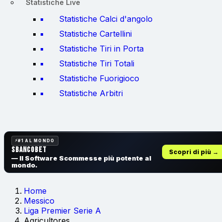
Statistiche Live
Statistiche Calci d'angolo
Statistiche Cartellini
Statistiche Tiri in Porta
Statistiche Tiri Totali
Statistiche Fuorigioco
Statistiche Arbitri
#1 AL MONDO
SbancoBet
Scopri di più →
— Il Software Scommesse
più potente al
mondo.
Home
Messico
Liga Premier Serie A
Agricultores