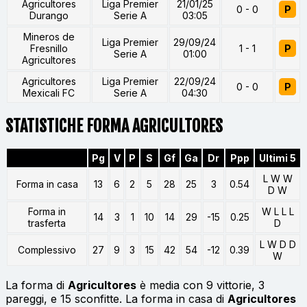
Agricultores
Liga Premier
21/01/25
0 - 0
P
Durango
Serie A
03:05
Mineros de
Liga Premier
29/09/24
Fresnillo
1 - 1
P
Serie A
01:00
Agricultores
Agricultores
Liga Premier
22/09/24
0 - 0
P
Mexicali FC
Serie A
04:30
STATISTICHE FORMA AGRICULTORES
Pg
V
P
S
Gf
Ga
Dr
Ppp
Ultimi 5
L W W
Forma in casa
13
6
2
5
28
25
3
0.54
D W
Forma in
W L L L
14
3
1
10
14
29
-15
0.25
trasferta
D
L W D D
Complessivo
27
9
3
15
42
54
-12
0.39
W
La forma di
Agricultores
è media con 9 vittorie, 3
pareggi, e 15 sconfitte. La forma in casa di
Agricultores