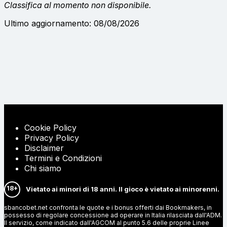
Classifica al momento non disponibile.
Ultimo aggiornamento: 08/08/2026
Cookie Policy
Privacy Policy
Disclaimer
Termini e Condizioni
Chi siamo
18+
Vietato ai minori di 18 anni. Il gioco è vietato ai minorenni.
sbancobet.net confronta le quote e i bonus offerti dai Bookmakers, in
possesso di regolare concessione ad operare in Italia rilasciata dall'ADM.
Il servizio, come indicato dall'AGCOM al punto 5.6 delle proprie Linee