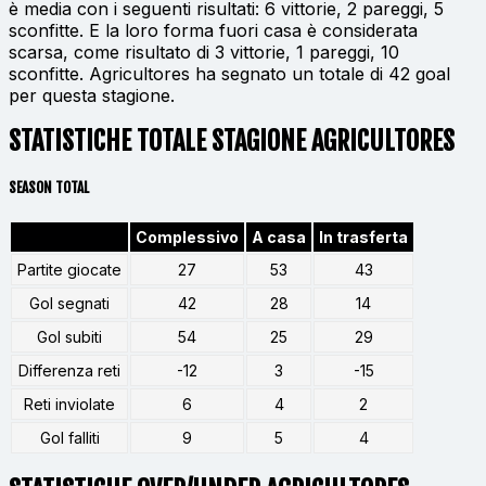
è media con i seguenti risultati: 6 vittorie, 2 pareggi, 5
sconfitte. E la loro forma fuori casa è considerata
scarsa, come risultato di 3 vittorie, 1 pareggi, 10
sconfitte. Agricultores ha segnato un totale di 42 goal
per questa stagione.
STATISTICHE TOTALE STAGIONE AGRICULTORES
SEASON TOTAL
Complessivo
A casa
In trasferta
Partite giocate
27
53
43
Gol segnati
42
28
14
Gol subiti
54
25
29
Differenza reti
-12
3
-15
Reti inviolate
6
4
2
Gol falliti
9
5
4