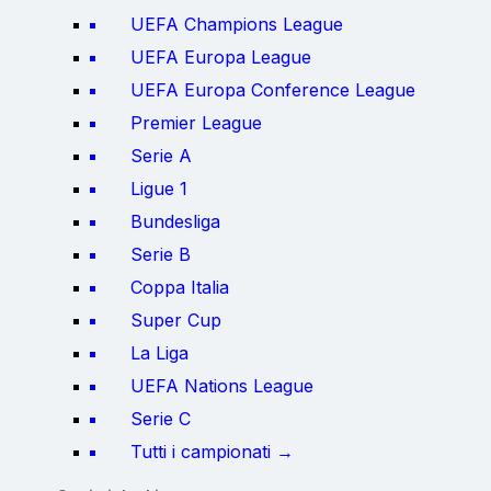
UEFA Champions League
UEFA Europa League
UEFA Europa Conference League
Premier League
Serie A
Ligue 1
Bundesliga
Serie B
Coppa Italia
Super Cup
La Liga
UEFA Nations League
Serie C
Tutti i campionati →