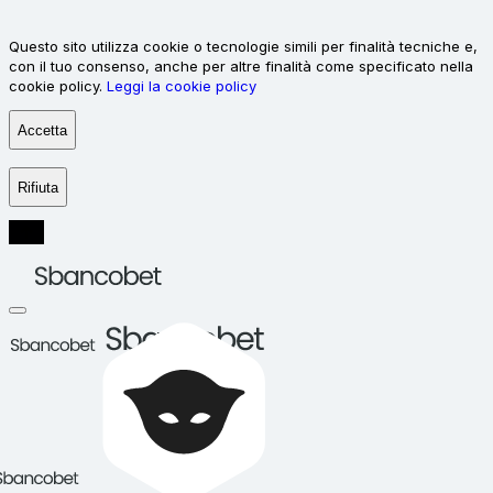
Questo sito utilizza cookie o tecnologie simili per finalità tecniche e,
con il tuo consenso, anche per altre finalità come specificato nella
cookie policy.
Leggi la cookie policy
Accetta
Rifiuta