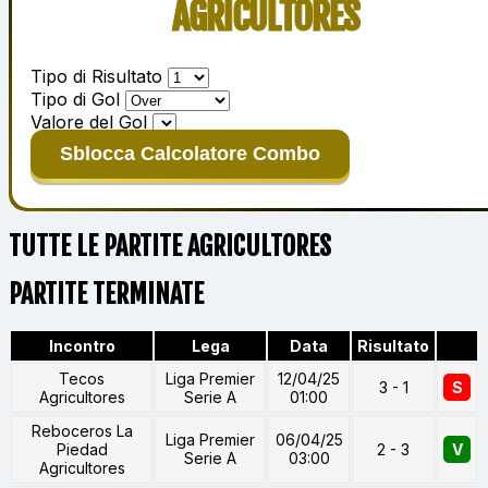
AGRICULTORES
Tipo di Risultato
Tipo di Gol
Valore del Gol
Sblocca Calcolatore Combo
TUTTE LE PARTITE AGRICULTORES
PARTITE TERMINATE
Incontro
Lega
Data
Risultato
Tecos
Liga Premier
12/04/25
3 - 1
S
Agricultores
Serie A
01:00
Reboceros La
Liga Premier
06/04/25
Piedad
2 - 3
V
Serie A
03:00
Agricultores