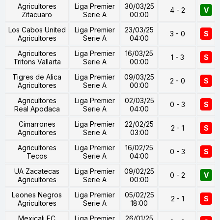
Agricultores
Liga Premier
30/03/25
4 - 2
V
Zitacuaro
Serie A
00:00
Los Cabos United
Liga Premier
23/03/25
3 - 0
S
Agricultores
Serie A
04:00
Agricultores
Liga Premier
16/03/25
1 - 3
S
Tritons Vallarta
Serie A
00:00
Tigres de Alica
Liga Premier
09/03/25
2 - 0
S
Agricultores
Serie A
00:00
Agricultores
Liga Premier
02/03/25
0 - 3
S
Real Apodaca
Serie A
04:00
Cimarrones
Liga Premier
22/02/25
2 - 1
S
Agricultores
Serie A
03:00
Agricultores
Liga Premier
16/02/25
0 - 3
S
Tecos
Serie A
04:00
UA Zacatecas
Liga Premier
09/02/25
0 - 2
V
Agricultores
Serie A
00:00
Leones Negros
Liga Premier
05/02/25
2 - 1
S
Agricultores
Serie A
18:00
Mexicali FC
Liga Premier
26/01/25