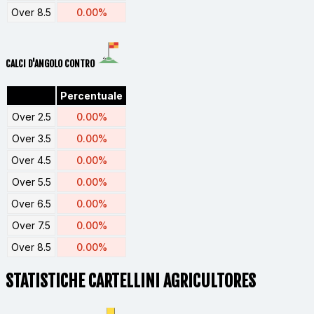
Over 8.5
0.00%
CALCI D'ANGOLO CONTRO
Percentuale
Over 2.5
0.00%
Over 3.5
0.00%
Over 4.5
0.00%
Over 5.5
0.00%
Over 6.5
0.00%
Over 7.5
0.00%
Over 8.5
0.00%
STATISTICHE CARTELLINI AGRICULTORES