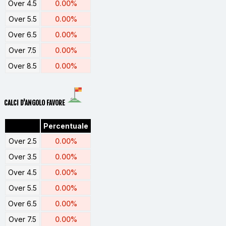
Over 4.5
0.00%
Over 5.5
0.00%
Over 6.5
0.00%
Over 7.5
0.00%
Over 8.5
0.00%
CALCI D'ANGOLO FAVORE
Percentuale
Over 2.5
0.00%
Over 3.5
0.00%
Over 4.5
0.00%
Over 5.5
0.00%
Over 6.5
0.00%
Over 7.5
0.00%