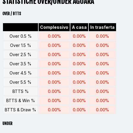
STATISTICHE OVER/UNDER AGUARÁ
OVER / BTTS
Complessivo
A casa
In trasferta
Over 0.5 %
0.00%
0.00%
0.00%
Over 1.5 %
0.00%
0.00%
0.00%
Over 2.5 %
0.00%
0.00%
0.00%
Over 3.5 %
0.00%
0.00%
0.00%
Over 4.5 %
0.00%
0.00%
0.00%
Over 5.5 %
0.00%
0.00%
0.00%
BTTS %
0.00%
0.00%
0.00%
BTTS & Win %
0.00%
0.00%
0.00%
BTTS & Draw %
0.00%
0.00%
0.00%
UNDER