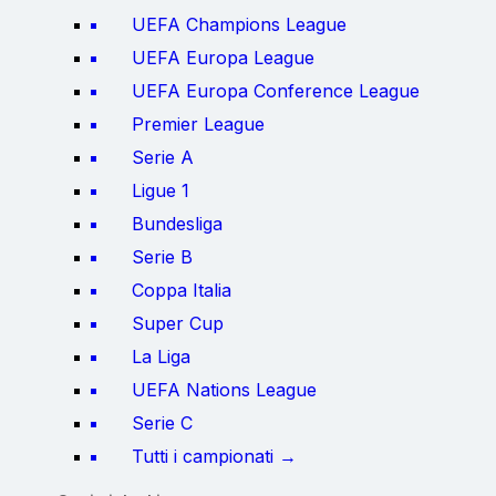
UEFA Champions League
UEFA Europa League
UEFA Europa Conference League
Premier League
Serie A
Ligue 1
Bundesliga
Serie B
Coppa Italia
Super Cup
La Liga
UEFA Nations League
Serie C
Tutti i campionati →