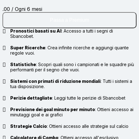
.00 / Ogni 6 mesi
Passa a Premium
Pronostici basati su AI
:
Accesso a tutti i segni di
Sbancobet.
Super Ricerche
:
Crea infinite ricerche e aggiungi quante
regole vuoi.
Statistiche
:
Scopri quali sono i campionati e le squadre più
performanti per il segno che vuoi.
Sistemi con primati di riduzione mondiali
:
Tutti i sistemi a
tua disposizione.
Perizie dettagliate
:
Leggi tutte le perizie di Sbancobet
Previsione dei goal minuto per minuto
:
Ottieni accesso ai
minutaggi goal e ai grafici
Strategie Calcio
:
Ottieni accesso alle strategie sul calcio
Calcolatore di Combo
:
Ottieni accesso all'esclusivo