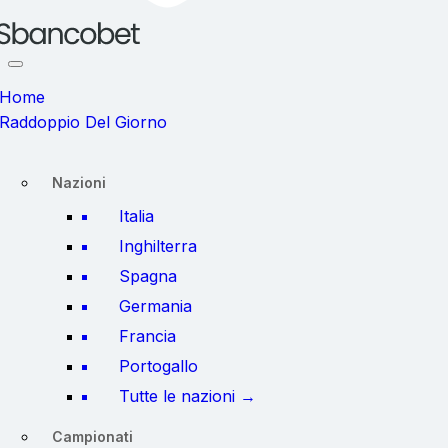
Home
Raddoppio Del Giorno
Nazioni
Italia
Inghilterra
Spagna
Germania
Francia
Portogallo
Tutte le nazioni →
Campionati