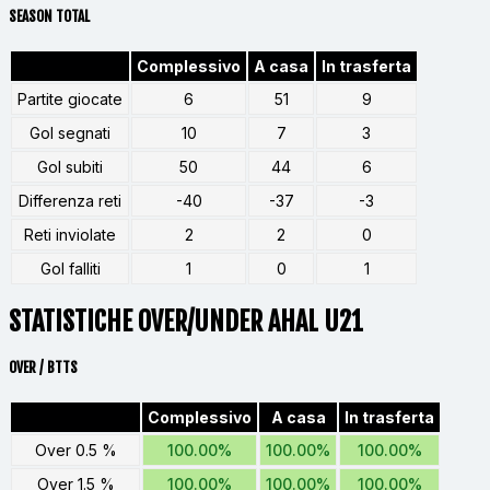
SEASON TOTAL
Complessivo
A casa
In trasferta
Partite giocate
6
51
9
Gol segnati
10
7
3
Gol subiti
50
44
6
Differenza reti
-40
-37
-3
Reti inviolate
2
2
0
Gol falliti
1
0
1
STATISTICHE OVER/UNDER AHAL U21
OVER / BTTS
Complessivo
A casa
In trasferta
Over 0.5 %
100.00%
100.00%
100.00%
Over 1.5 %
100.00%
100.00%
100.00%