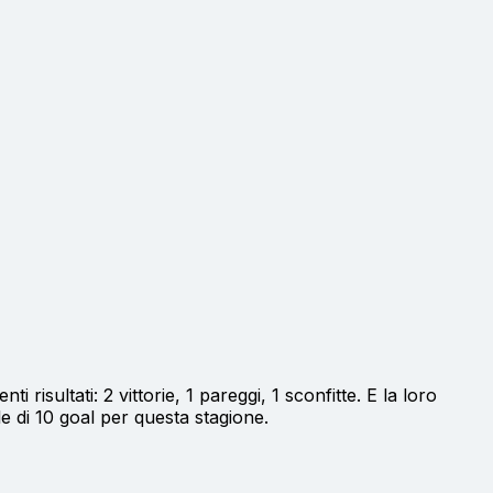
i risultati: 2 vittorie, 1 pareggi, 1 sconfitte. E la loro
e di 10 goal per questa stagione.