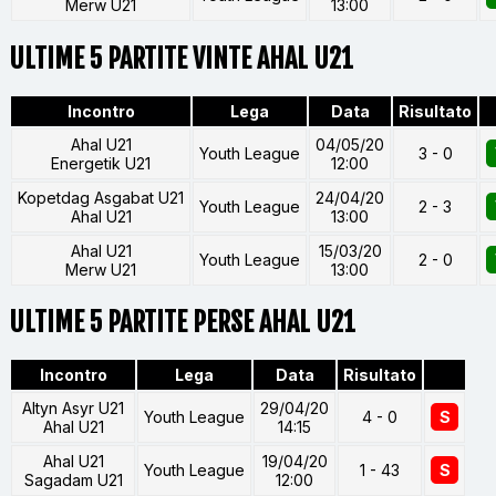
Merw U21
13:00
ULTIME 5 PARTITE VINTE AHAL U21
Incontro
Lega
Data
Risultato
Ahal U21
04/05/20
Youth League
3 - 0
Energetik U21
12:00
Kopetdag Asgabat U21
24/04/20
Youth League
2 - 3
Ahal U21
13:00
Ahal U21
15/03/20
Youth League
2 - 0
Merw U21
13:00
ULTIME 5 PARTITE PERSE AHAL U21
Incontro
Lega
Data
Risultato
Altyn Asyr U21
29/04/20
Youth League
4 - 0
S
Ahal U21
14:15
Ahal U21
19/04/20
Youth League
1 - 43
S
Sagadam U21
12:00