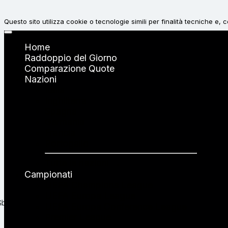
Questo sito utilizza cookie o tecnologie simili per finalità tecniche e,
Accetta
Home
Raddoppio del Giorno
Comparazione Quote
Rifiuta
Nazioni
Italia
Inghilterra
Spagna
Germania
Francia
Portogallo
Tutte le nazioni →
Campionati
UEFA Champions League
UEFA Europa League
UEFA Europa Conference League
Premier League
Serie A