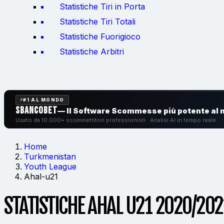
Statistiche Tiri in Porta
Statistiche Tiri Totali
Statistiche Fuorigioco
Statistiche Arbitri
#1 AL MONDO
SbancoBet
— Il Software Scommesse
più potente al
Usato da 10.000+ scommettitori professionisti · Analisi AI in tempo reale
Home
Turkmenistan
Youth League
Ahal-u21
STATISTICHE AHAL U21 2020/202