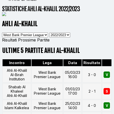
STATISTICHE AHLI AL-KHALIL 2022/2023
AHLI AL-KHALIL
Risultati
Prossime Partite
ULTIME 5 PARTITE AHLI AL-KHALIL
Incontro
Lega
Data
Risultato
Ahli Al-Khalil
West Bank
05/03/23
Al-Birah
3 - 0
V
Premier League
16:00
Institution
Shabab Al
West Bank
01/03/23
Khaleel
2 - 1
S
Premier League
17:00
Ahli Al-Khalil
Ahli Al-Khalil
West Bank
25/02/23
4 - 0
V
Islami Kalkelea
Premier League
14:00