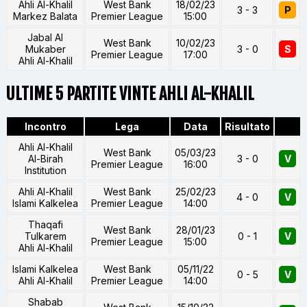
Ahli Al-Khalil
West Bank
18/02/23
3 - 3
P
Markez Balata
Premier League
15:00
Jabal Al
West Bank
10/02/23
Mukaber
3 - 0
S
Premier League
17:00
Ahli Al-Khalil
ULTIME 5 PARTITE VINTE AHLI AL-KHALIL
Incontro
Lega
Data
Risultato
Ahli Al-Khalil
West Bank
05/03/23
Al-Birah
3 - 0
V
Premier League
16:00
Institution
Ahli Al-Khalil
West Bank
25/02/23
4 - 0
V
Islami Kalkelea
Premier League
14:00
Thaqafi
West Bank
28/01/23
Tulkarem
0 - 1
V
Premier League
15:00
Ahli Al-Khalil
Islami Kalkelea
West Bank
05/11/22
0 - 5
V
Ahli Al-Khalil
Premier League
14:00
Shabab