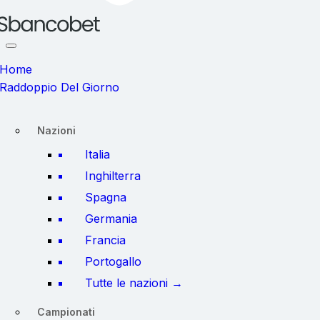
Home
Raddoppio Del Giorno
Nazioni
Italia
Inghilterra
Spagna
Germania
Francia
Portogallo
Tutte le nazioni →
Campionati