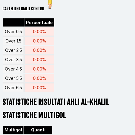
CARTELLINI GIALLI CONTRO
Percentuale
Over 0.5
0.00%
Over 1.5
0.00%
Over 2.5
0.00%
Over 3.5
0.00%
Over 4.5
0.00%
Over 5.5
0.00%
Over 6.5
0.00%
STATISTICHE RISULTATI AHLI AL-KHALIL
STATISTICHE MULTIGOL
Multigol
Quanti