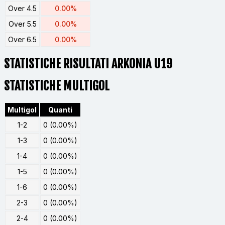
Over 4.5
0.00%
Over 5.5
0.00%
Over 6.5
0.00%
STATISTICHE RISULTATI ARKONIA U19
STATISTICHE MULTIGOL
Multigol
Quanti
1-2
0 (0.00%)
1-3
0 (0.00%)
1-4
0 (0.00%)
1-5
0 (0.00%)
1-6
0 (0.00%)
2-3
0 (0.00%)
2-4
0 (0.00%)