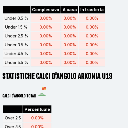
Complessivo
A casa
In trasferta
Under 0.5 %
0.00%
0.00%
0.00%
Under 1.5 %
0.00%
0.00%
0.00%
Under 2.5 %
0.00%
0.00%
0.00%
Under 3.5 %
0.00%
0.00%
0.00%
Under 4.5 %
0.00%
0.00%
0.00%
Under 5.5 %
0.00%
0.00%
0.00%
STATISTICHE CALCI D'ANGOLO ARKONIA U19
CALCI D'ANGOLO TOTALI
Percentuale
Over 2.5
0.00%
Over 3.5
0.00%