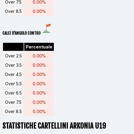
Over 7.5
0.00%
Over 8.5
0.00%
CALCI D'ANGOLO CONTRO
Percentuale
Over 2.5
0.00%
Over 3.5
0.00%
Over 4.5
0.00%
Over 5.5
0.00%
Over 6.5
0.00%
Over 7.5
0.00%
Over 8.5
0.00%
STATISTICHE CARTELLINI ARKONIA U19