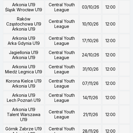
Arkonia U19
Central Youth
03/10/26
12:00
Śląsk Wrocław U19
League
Raków
Central Youth
Częstochowa U19
10/10/26
12:00
League
Arkonia U19
Arkonia U19
Central Youth
17/10/26
12:00
Arka Gdynia U19
League
Jagiellonia U19
Central Youth
24/10/26
12:00
Arkonia U19
League
Arkonia U19
Central Youth
31/10/26
12:00
Miedź Legnica U19
League
Korona Kielce U19
Central Youth
07/11/26
12:00
Arkonia U19
League
Arkonia U19
Central Youth
14/11/26
12:00
Lech Poznań U19
League
Arkonia U19
Central Youth
Talent Warszawa
21/11/26
12:00
League
U19
Górnik Zabrze U19
Central Youth
28/11/26
12:00