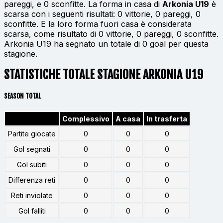
pareggi, e 0 sconfitte. La forma in casa di
Arkonia U19
è
scarsa con i seguenti risultati: 0 vittorie, 0 pareggi, 0
sconfitte. E la loro forma fuori casa è considerata
scarsa, come risultato di 0 vittorie, 0 pareggi, 0 sconfitte.
Arkonia U19 ha segnato un totale di 0 goal per questa
stagione.
STATISTICHE TOTALE STAGIONE ARKONIA U19
SEASON TOTAL
Complessivo
A casa
In trasferta
Partite giocate
0
0
0
Gol segnati
0
0
0
Gol subiti
0
0
0
Differenza reti
0
0
0
Reti inviolate
0
0
0
Gol falliti
0
0
0