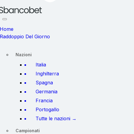
Home
Raddoppio Del Giorno
Nazioni
Italia
Inghilterra
Spagna
Germania
Francia
Portogallo
Tutte le nazioni →
Campionati