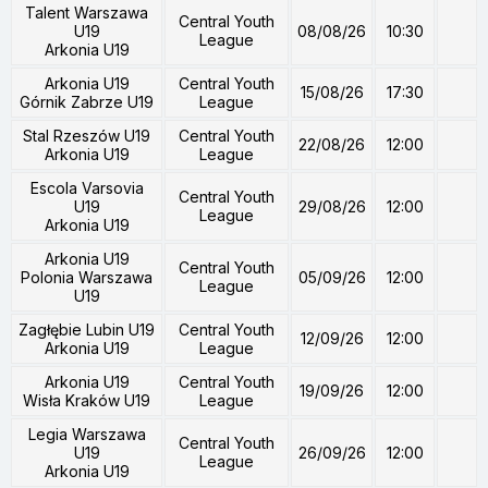
Talent Warszawa
Central Youth
U19
08/08/26
10:30
League
Arkonia U19
Arkonia U19
Central Youth
15/08/26
17:30
Górnik Zabrze U19
League
Stal Rzeszów U19
Central Youth
22/08/26
12:00
Arkonia U19
League
Escola Varsovia
Central Youth
U19
29/08/26
12:00
League
Arkonia U19
Arkonia U19
Central Youth
Polonia Warszawa
05/09/26
12:00
League
U19
Zagłębie Lubin U19
Central Youth
12/09/26
12:00
Arkonia U19
League
Arkonia U19
Central Youth
19/09/26
12:00
Wisła Kraków U19
League
Legia Warszawa
Central Youth
U19
26/09/26
12:00
League
Arkonia U19