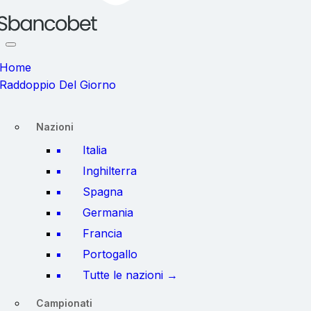
Home
Raddoppio Del Giorno
Nazioni
Italia
Inghilterra
Spagna
Germania
Francia
Portogallo
Tutte le nazioni →
Campionati