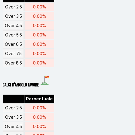
Over 2.5
0.00%
Over 3.5
0.00%
Over 4.5
0.00%
Over 5.5
0.00%
Over 6.5
0.00%
Over 7.5
0.00%
Over 8.5
0.00%
CALCI D'ANGOLO FAVORE
Percentuale
Over 2.5
0.00%
Over 3.5
0.00%
Over 4.5
0.00%