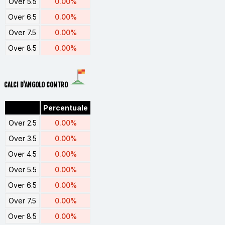
Over 5.5
0.00%
Over 6.5
0.00%
Over 7.5
0.00%
Over 8.5
0.00%
CALCI D'ANGOLO CONTRO
Percentuale
Over 2.5
0.00%
Over 3.5
0.00%
Over 4.5
0.00%
Over 5.5
0.00%
Over 6.5
0.00%
Over 7.5
0.00%
Over 8.5
0.00%