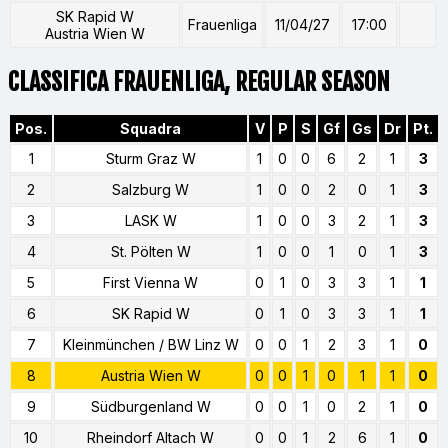
SK Rapid W
Frauenliga
11/04/27
17:00
Austria Wien W
CLASSIFICA FRAUENLIGA, REGULAR SEASON
Pos.
Squadra
V
P
S
Gf
Gs
Dr
Pt.
1
Sturm Graz W
1
0
0
6
2
1
3
2
Salzburg W
1
0
0
2
0
1
3
3
LASK W
1
0
0
3
2
1
3
4
St. Pölten W
1
0
0
1
0
1
3
5
First Vienna W
0
1
0
3
3
1
1
6
SK Rapid W
0
1
0
3
3
1
1
7
Kleinmünchen / BW Linz W
0
0
1
2
3
1
0
8
Austria Wien W
0
0
1
0
1
1
0
9
Südburgenland W
0
0
1
0
2
1
0
10
Rheindorf Altach W
0
0
1
2
6
1
0