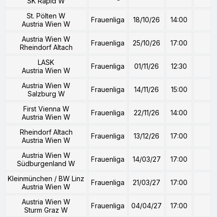
SK Rapid W
St. Pölten W
Frauenliga
18/10/26
14:00
Austria Wien W
Austria Wien W
Frauenliga
25/10/26
17:00
Rheindorf Altach
LASK
Frauenliga
01/11/26
12:30
Austria Wien W
Austria Wien W
Frauenliga
14/11/26
15:00
Salzburg W
First Vienna W
Frauenliga
22/11/26
14:00
Austria Wien W
Rheindorf Altach
Frauenliga
13/12/26
17:00
Austria Wien W
Austria Wien W
Frauenliga
14/03/27
17:00
Südburgenland W
Kleinmünchen / BW Linz
Frauenliga
21/03/27
17:00
Austria Wien W
Austria Wien W
Frauenliga
04/04/27
17:00
Sturm Graz W