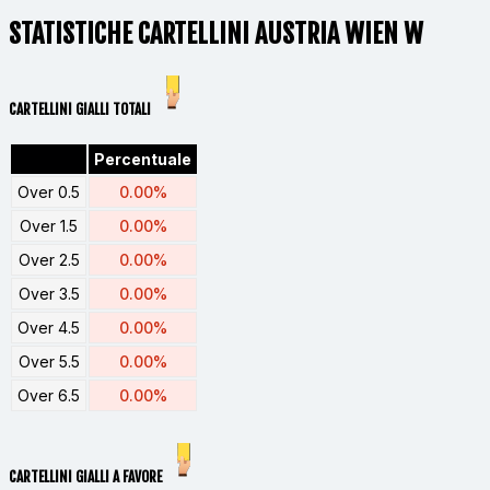
STATISTICHE CARTELLINI AUSTRIA WIEN W
CARTELLINI GIALLI TOTALI
Percentuale
Over 0.5
0.00%
Over 1.5
0.00%
Over 2.5
0.00%
Over 3.5
0.00%
Over 4.5
0.00%
Over 5.5
0.00%
Over 6.5
0.00%
CARTELLINI GIALLI A FAVORE