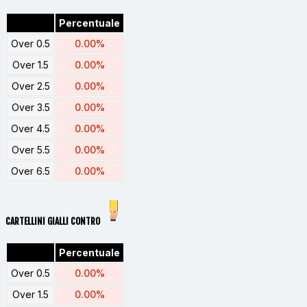
Percentuale
Over 0.5
0.00%
Over 1.5
0.00%
Over 2.5
0.00%
Over 3.5
0.00%
Over 4.5
0.00%
Over 5.5
0.00%
Over 6.5
0.00%
CARTELLINI GIALLI CONTRO
Percentuale
Over 0.5
0.00%
Over 1.5
0.00%