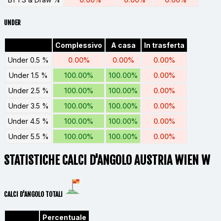
UNDER
Complessivo
A casa
In trasferta
Under 0.5 %
0.00%
0.00%
0.00%
Under 1.5 %
100.00%
100.00%
0.00%
Under 2.5 %
100.00%
100.00%
0.00%
Under 3.5 %
100.00%
100.00%
0.00%
Under 4.5 %
100.00%
100.00%
0.00%
Under 5.5 %
100.00%
100.00%
0.00%
STATISTICHE CALCI D'ANGOLO AUSTRIA WIEN W
CALCI D'ANGOLO TOTALI
Percentuale