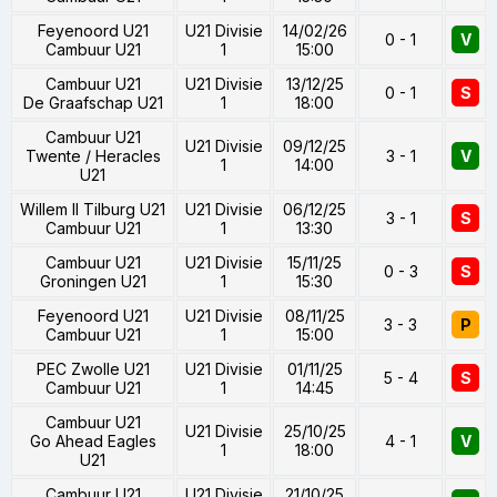
Feyenoord U21
U21 Divisie
14/02/26
0 - 1
V
Cambuur U21
1
15:00
Cambuur U21
U21 Divisie
13/12/25
0 - 1
S
De Graafschap U21
1
18:00
Cambuur U21
U21 Divisie
09/12/25
Twente / Heracles
3 - 1
V
1
14:00
U21
Willem II Tilburg U21
U21 Divisie
06/12/25
3 - 1
S
Cambuur U21
1
13:30
Cambuur U21
U21 Divisie
15/11/25
0 - 3
S
Groningen U21
1
15:30
Feyenoord U21
U21 Divisie
08/11/25
3 - 3
P
Cambuur U21
1
15:00
PEC Zwolle U21
U21 Divisie
01/11/25
5 - 4
S
Cambuur U21
1
14:45
Cambuur U21
U21 Divisie
25/10/25
Go Ahead Eagles
4 - 1
V
1
18:00
U21
Cambuur U21
U21 Divisie
21/10/25