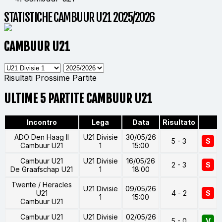
STATISTICHE CAMBUUR U21 2025/2026
CAMBUUR U21
Risultati
Prossime Partite
ULTIME 5 PARTITE CAMBUUR U21
Incontro
Lega
Data
Risultato
ADO Den Haag II
U21 Divisie
30/05/26
5 - 3
S
Cambuur U21
1
15:00
Cambuur U21
U21 Divisie
16/05/26
2 - 3
S
De Graafschap U21
1
18:00
Twente / Heracles
U21 Divisie
09/05/26
U21
4 - 2
S
1
15:00
Cambuur U21
Cambuur U21
U21 Divisie
02/05/26
5 - 0
V