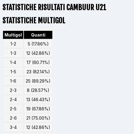
STATISTICHE RISULTATI CAMBUUR U21
STATISTICHE MULTIGOL
Multigol
Quanti
1-2
5 (17.86%)
1-3
12 (42.86%)
1-4
17 (60.71%)
1-5
23 (82.14%)
1-6
25 (89.29%)
2-3
8 (28.57%)
2-4
13 (46.43%)
2-5
19 (67.86%)
2-6
21 (75.00%)
3-4
12 (42.86%)