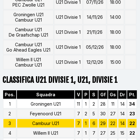
U21 Divisie 1
07/11/26
18:00
PEC Zwolle U21
Groningen U21
U21 Divisie 1
14/11/26
14:00
Cambuur U21
Cambuur U21
U21 Divisie 1
21/11/26
18:00
De Graafschap U21
Cambuur U21
U21 Divisie 1
05/12/26
18:00
Go Ahead Eagles U21
Willem II U21
U21 Divisie 1
12/12/26
15:00
Cambuur U21
CLASSIFICA U21 DIVISIE 1, U21, DIVISIE 1
Pos.
Squadra
V
P
S
Gf
Gs
Dr
Pt.
1
Groningen U21
11
1
2
28
11
14
34
2
Feyenoord U21
7
2
5
30
27
14
23
3
Cambuur U21
7
1
6
29
22
14
22
4
Willem II U21
7
1
7
27
25
15
22