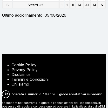
8
Sittard U21
1
2
11
14
41
14
5
Ultimo aggiornamento: 09/08/2026
Cookie Policy
Privacy Policy
Disclaimer
Termini e Condizioni
Chi siamo
18+
Vietato ai minori di 18 anni. Il gioco è vietato ai minorenni.
sbancobet.net confronta le quote e i bonus offerti dai Bookmakers, in
possesso di regolare concessione ad operare in Italia rilasciata dall'ADM.