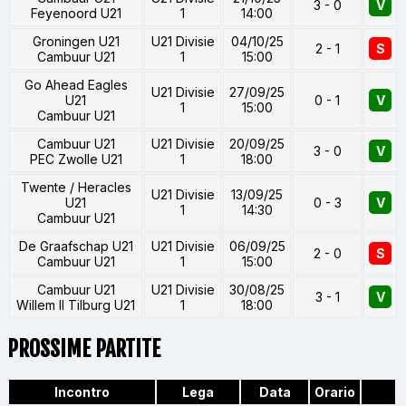
3 - 0
V
Feyenoord U21
1
14:00
Groningen U21
U21 Divisie
04/10/25
2 - 1
S
Cambuur U21
1
15:00
Go Ahead Eagles
U21 Divisie
27/09/25
U21
0 - 1
V
1
15:00
Cambuur U21
Cambuur U21
U21 Divisie
20/09/25
3 - 0
V
PEC Zwolle U21
1
18:00
Twente / Heracles
U21 Divisie
13/09/25
U21
0 - 3
V
1
14:30
Cambuur U21
De Graafschap U21
U21 Divisie
06/09/25
2 - 0
S
Cambuur U21
1
15:00
Cambuur U21
U21 Divisie
30/08/25
3 - 1
V
Willem II Tilburg U21
1
18:00
PROSSIME PARTITE
Incontro
Lega
Data
Orario