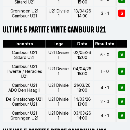
Sittard U21
1
15:00
Groningen U21
U21 Divisie
18/04/26
3 - 1
S
Cambuur U21
1
14:00
ULTIME 5 PARTITE VINTE CAMBUUR U21
Incontro
Lega
Data
Risultato
Cambuur U21
U21 Divisie
02/05/26
5 - 0
V
Sittard U21
1
15:00
Cambuur U21
U21 Divisie
04/04/26
Twente / Heracles
1 - 0
V
1
15:00
U21
Cambuur U21
U21 Divisie
21/03/26
4 - 1
V
ADO Den Haag II
1
18:00
De Graafschap U21
U21 Divisie
14/03/26
2 - 3
V
Cambuur U21
1
13:00
Cambuur U21
U21 Divisie
03/03/26
4 - 1
V
Groningen U21
1
14:00