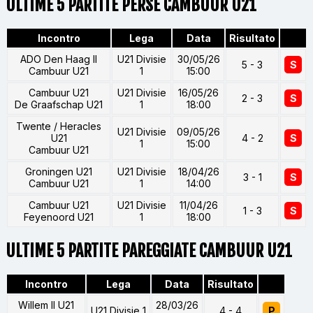
ULTIME 5 PARTITE PERSE CAMBUUR U21
Incontro
Lega
Data
Risultato
ADO Den Haag II
U21 Divisie
30/05/26
5 - 3
S
Cambuur U21
1
15:00
Cambuur U21
U21 Divisie
16/05/26
2 - 3
S
De Graafschap U21
1
18:00
Twente / Heracles
U21 Divisie
09/05/26
U21
4 - 2
S
1
15:00
Cambuur U21
Groningen U21
U21 Divisie
18/04/26
3 - 1
S
Cambuur U21
1
14:00
Cambuur U21
U21 Divisie
11/04/26
1 - 3
S
Feyenoord U21
1
18:00
ULTIME 5 PARTITE PAREGGIATE CAMBUUR U21
Incontro
Lega
Data
Risultato
Willem II U21
28/03/26
U21 Divisie 1
4 - 4
P