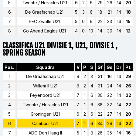
5
Twente / Heracles U21
6
2
6
29
26
14
20
6
De Graafschap U21
5
3
6
18
21
14
18
7
PEC Zwolle U21
5
0
9
22
33
14
15
8
Go Ahead Eagles U21
4
0
10
14
30
14
12
CLASSIFICA U21 DIVISIE 1, U21, DIVISIE 1 ,
SPRING SEASON
Pos.
Squadra
V
P
S
Gf
Gs
Dr
Pt.
1
De Graafschap U21
9
2
3
31
16
14
29
2
Willem II U21
8
2
4
31
24
14
26
3
Feyenoord U21
7
1
6
30
22
14
22
4
Twente / Heracles U21
7
1
6
38
32
14
22
5
Groningen U21
6
2
6
22
27
14
20
6
Cambuur U21
7
1
6
34
29
14
22
7
ADO Den Haag II
5
1
8
26
35
14
16