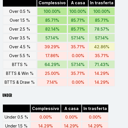
Complessivo
A casa
In trasferta
Over 0.5 %
100.00%
100.00%
100.00%
Over 1.5 %
85.71%
85.71%
85.71%
Over 2.5 %
82.14%
85.71%
78.57%
Over 3.5 %
57.14%
57.14%
57.14%
Over 4.5 %
39.29%
35.71%
42.86%
Over 5.5 %
17.86%
0.00%
35.71%
BTTS %
64.29%
57.14%
71.43%
BTTS & Win %
25.00%
35.71%
14.29%
BTTS & Draw %
7.14%
0.00%
14.29%
UNDER
Complessivo
A casa
In trasferta
Under 0.5 %
0.00%
0.00%
0.00%
Under 1.5 %
14.29%
14.29%
14.29%