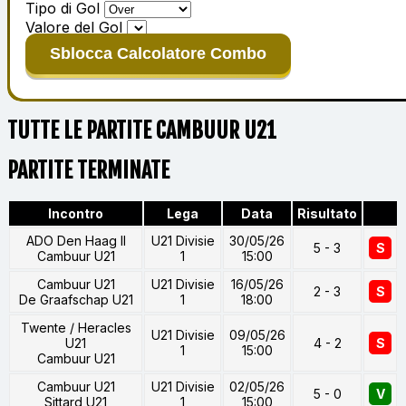
Tipo di Gol
Valore del Gol
Sblocca Calcolatore Combo
TUTTE LE PARTITE CAMBUUR U21
PARTITE TERMINATE
Incontro
Lega
Data
Risultato
ADO Den Haag II
U21 Divisie
30/05/26
5 - 3
S
Cambuur U21
1
15:00
Cambuur U21
U21 Divisie
16/05/26
2 - 3
S
De Graafschap U21
1
18:00
Twente / Heracles
U21 Divisie
09/05/26
U21
4 - 2
S
1
15:00
Cambuur U21
Cambuur U21
U21 Divisie
02/05/26
5 - 0
V
Sittard U21
1
15:00