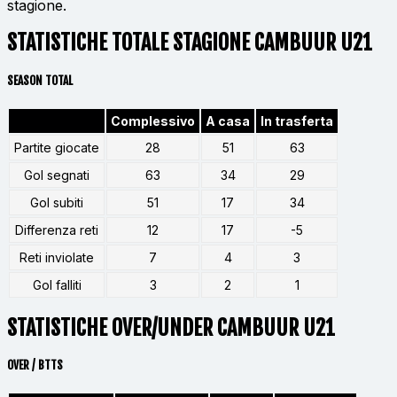
stagione.
STATISTICHE TOTALE STAGIONE CAMBUUR U21
SEASON TOTAL
Complessivo
A casa
In trasferta
Partite giocate
28
51
63
Gol segnati
63
34
29
Gol subiti
51
17
34
Differenza reti
12
17
-5
Reti inviolate
7
4
3
Gol falliti
3
2
1
STATISTICHE OVER/UNDER CAMBUUR U21
OVER / BTTS