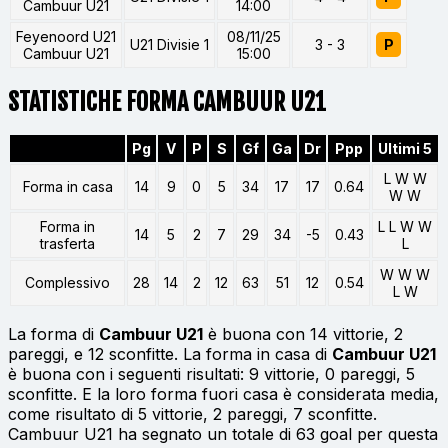
Cambuur U21
14:00
Feyenoord U21
08/11/25
U21 Divisie 1
3 - 3
P
Cambuur U21
15:00
STATISTICHE FORMA CAMBUUR U21
Pg
V
P
S
Gf
Ga
Dr
Ppp
Ultimi 5
L W W
Forma in casa
14
9
0
5
34
17
17
0.64
W W
Forma in
L L W W
14
5
2
7
29
34
-5
0.43
trasferta
L
W W W
Complessivo
28
14
2
12
63
51
12
0.54
L W
La forma di
Cambuur U21
è buona con 14 vittorie, 2
pareggi, e 12 sconfitte. La forma in casa di
Cambuur U21
è buona con i seguenti risultati: 9 vittorie, 0 pareggi, 5
sconfitte. E la loro forma fuori casa è considerata media,
come risultato di 5 vittorie, 2 pareggi, 7 sconfitte.
Cambuur U21 ha segnato un totale di 63 goal per questa