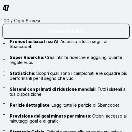
47
.00 / Ogni 6 mesi
Passa a Premium
Pronostici basati su AI
:
Accesso a tutti i segni di
Sbancobet.
Super Ricerche
:
Crea infinite ricerche e aggiungi quante
regole vuoi.
Statistiche
:
Scopri quali sono i campionati e le squadre più
performanti per il segno che vuoi.
Sistemi con primati di riduzione mondiali
:
Tutti i sistemi a
tua disposizione.
Perizie dettagliate
:
Leggi tutte le perizie di Sbancobet
Previsione dei goal minuto per minuto
:
Ottieni accesso ai
minutaggi goal e ai grafici
Strategie Calcio
:
Ottieni accesso alle strategie sul calcio