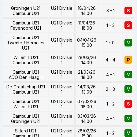
Groningen U21
U21 Divisie
18/04/26
3 - 1
S
Cambuur U21
1
14:00
Cambuur U21
U21 Divisie
11/04/26
1 - 3
S
Feyenoord U21
1
18:00
Cambuur U21
U21 Divisie
04/04/26
Twente / Heracles
1 - 0
V
1
15:00
U21
Willem II U21
U21 Divisie
28/03/26
4 - 4
P
Cambuur U21
1
14:00
Cambuur U21
U21 Divisie
21/03/26
4 - 1
V
ADO Den Haag II
1
18:00
De Graafschap U21
U21 Divisie
14/03/26
2 - 3
V
Cambuur U21
1
13:00
Cambuur U21
U21 Divisie
07/03/26
1 - 2
S
Willem II U21
1
18:00
Cambuur U21
U21 Divisie
03/03/26
4 - 1
V
Groningen U21
1
14:00
Sittard U21
U21 Divisie
28/02/26
1 - 2
V
Cambuur U21
1
15:30