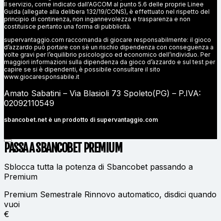
Il servizio, come indicato dall'AGCOM al punto 5.6 delle proprie Linee
Guida (allegate alla delibera 132/19/CONS), è effettuato nel rispetto del
principio di continenza, non ingannevolezza e trasparenza e non
costituisce pertanto una forma di pubblicità.
supervantaggio.com raccomanda di giocare responsabilmente: il gioco
d’azzardo può portare con sè un rischio dipendenza con conseguenza a
volte gravi per l’equilibrio psicologico ed economico dell’individuo. Per
maggiori informazioni sulla dipendenza da gioco d’azzardo e sul test per
capire se si è dipendenti, è possibile consultare il sito
www.giocaresponsabile.it
Amato Sabatini – Via Blasioli 73 Spoleto(PG) – P.IVA:
02092110549
sbancobet.net è un prodotto di
supervantaggio.com
PASSA A SBANCOBET
PREMIUM
Sblocca tutta la potenza di Sbancobet passando a
Premium
Premium Semestrale
Rinnovo automatico, disdici quando
vuoi
€