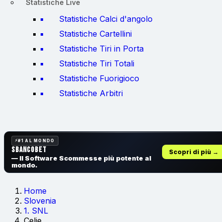
Statistiche Live
Statistiche Calci d'angolo
Statistiche Cartellini
Statistiche Tiri in Porta
Statistiche Tiri Totali
Statistiche Fuorigioco
Statistiche Arbitri
#1 AL MONDO
SbancoBet
Scopri di più →
— Il Software Scommesse
più potente al
mondo.
Home
Slovenia
1. SNL
Celje