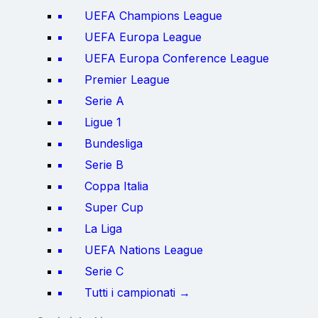
UEFA Champions League
UEFA Europa League
UEFA Europa Conference League
Premier League
Serie A
Ligue 1
Bundesliga
Serie B
Coppa Italia
Super Cup
La Liga
UEFA Nations League
Serie C
Tutti i campionati →