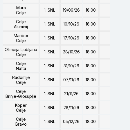
Mura
1. SNL
19/09/26
18:00
Celje
Celje
1. SNL
10/10/26
18:00
Aluminij
Maribor
1. SNL
17/10/26
18:00
Celje
Olimpija Ljubljana
1. SNL
28/10/26
18:00
Celje
Celje
1. SNL
31/10/26
18:00
Nafta
Radomlje
1. SNL
07/11/26
18:00
Celje
Celje
1. SNL
21/11/26
18:00
Brinje-Grosuplje
Koper
1. SNL
28/11/26
18:00
Celje
Celje
1. SNL
05/12/26
18:00
Bravo