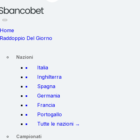
Home
Raddoppio Del Giorno
Nazioni
Italia
Inghilterra
Spagna
Germania
Francia
Portogallo
Tutte le nazioni →
Campionati