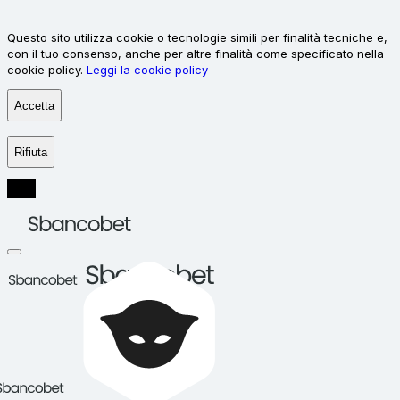
Questo sito utilizza cookie o tecnologie simili per finalità tecniche e,
con il tuo consenso, anche per altre finalità come specificato nella
cookie policy.
Leggi la cookie policy
Accetta
Rifiuta