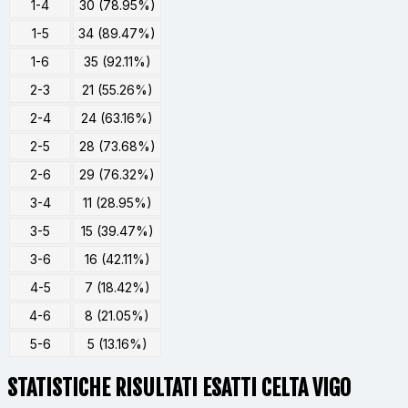
1-4
30 (78.95%)
1-5
34 (89.47%)
1-6
35 (92.11%)
2-3
21 (55.26%)
2-4
24 (63.16%)
2-5
28 (73.68%)
2-6
29 (76.32%)
3-4
11 (28.95%)
3-5
15 (39.47%)
3-6
16 (42.11%)
4-5
7 (18.42%)
4-6
8 (21.05%)
5-6
5 (13.16%)
STATISTICHE RISULTATI ESATTI CELTA VIGO