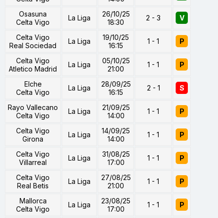
Osasuna
26/10/25
La Liga
2 - 3
V
Celta Vigo
18:30
Celta Vigo
19/10/25
La Liga
1 - 1
P
Real Sociedad
16:15
Celta Vigo
05/10/25
La Liga
1 - 1
P
Atletico Madrid
21:00
Elche
28/09/25
La Liga
2 - 1
S
Celta Vigo
16:15
Rayo Vallecano
21/09/25
La Liga
1 - 1
P
Celta Vigo
14:00
Celta Vigo
14/09/25
La Liga
1 - 1
P
Girona
14:00
Celta Vigo
31/08/25
La Liga
1 - 1
P
Villarreal
17:00
Celta Vigo
27/08/25
La Liga
1 - 1
P
Real Betis
21:00
Mallorca
23/08/25
La Liga
1 - 1
P
Celta Vigo
17:00