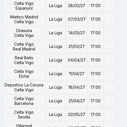
Celta Vigo
La Liga
28/02/27
17:00
Espanyol
Atletico Madrid
La Liga
07/03/27
17:00
Celta Vigo
Osasuna
La Liga
14/03/27
17:00
Celta Vigo
Celta Vigo
La Liga
21/03/27
17:00
Real Madrid
Real Betis
La Liga
04/04/27
17:00
Celta Vigo
Celta Vigo
La Liga
11/04/27
17:00
Elche
Deportivo La Coruna
La Liga
18/04/27
17:00
Celta Vigo
Celta Vigo
La Liga
21/04/27
17:00
Barcelona
Celta Vigo
La Liga
02/05/27
17:00
Sevilla
Villarreal