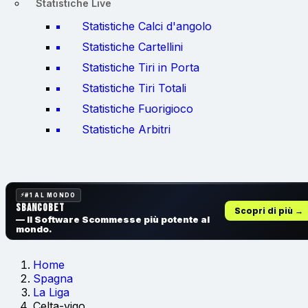
Statistiche Live
Statistiche Calci d'angolo
Statistiche Cartellini
Statistiche Tiri in Porta
Statistiche Tiri Totali
Statistiche Fuorigioco
Statistiche Arbitri
#1 AL MONDO
SbancoBet
Scopri di più →
— Il Software Scommesse
più potente al
mondo.
Home
Spagna
La Liga
Celta-vigo