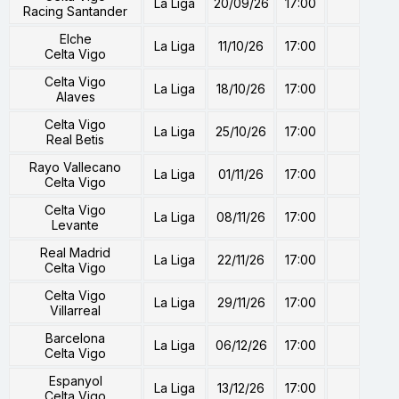
La Liga
20/09/26
17:00
Racing Santander
Elche
La Liga
11/10/26
17:00
Celta Vigo
Celta Vigo
La Liga
18/10/26
17:00
Alaves
Celta Vigo
La Liga
25/10/26
17:00
Real Betis
Rayo Vallecano
La Liga
01/11/26
17:00
Celta Vigo
Celta Vigo
La Liga
08/11/26
17:00
Levante
Real Madrid
La Liga
22/11/26
17:00
Celta Vigo
Celta Vigo
La Liga
29/11/26
17:00
Villarreal
Barcelona
La Liga
06/12/26
17:00
Celta Vigo
Espanyol
La Liga
13/12/26
17:00
Celta Vigo