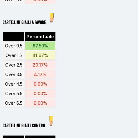
CARTELLINI GIALLI A FAVORE
Percentuale
Over 0.5
87.50%
Over 1.5
41.67%
Over 2.5
29.17%
Over 3.5
4.17%
Over 4.5
0.00%
Over 5.5
0.00%
Over 6.5
0.00%
CARTELLINI GIALLI CONTRO