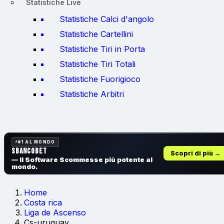
Statistiche Live
Statistiche Calci d'angolo
Statistiche Cartellini
Statistiche Tiri in Porta
Statistiche Tiri Totali
Statistiche Fuorigioco
Statistiche Arbitri
#1 AL MONDO
SbancoBet
Scopri di più →
— Il Software Scommesse
più potente al
mondo.
Home
Costa rica
Liga de Ascenso
Cs-uruguay