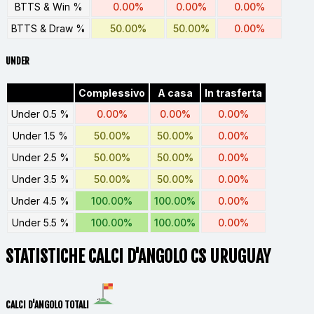
BTTS & Win %
0.00%
0.00%
0.00%
BTTS & Draw %
50.00%
50.00%
0.00%
UNDER
Complessivo
A casa
In trasferta
Under 0.5 %
0.00%
0.00%
0.00%
Under 1.5 %
50.00%
50.00%
0.00%
Under 2.5 %
50.00%
50.00%
0.00%
Under 3.5 %
50.00%
50.00%
0.00%
Under 4.5 %
100.00%
100.00%
0.00%
Under 5.5 %
100.00%
100.00%
0.00%
STATISTICHE CALCI D'ANGOLO CS URUGUAY
CALCI D'ANGOLO TOTALI