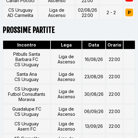
Cariari Pococi
Ascenso
22:00
CS Uruguay
Liga de
02/08/26
2 - 2
P
AD Carmelita
Ascenso
22:00
PROSSIME PARTITE
Incontro
Lega
Data
Orario
Pitbulls Santa
Liga de
Barbara FC
16/08/26
22:00
Ascenso
CS Uruguay
Santa Ana
Liga de
23/08/26
22:00
CS Uruguay
Ascenso
CS Uruguay
Liga de
Futbol Consultants
30/08/26
22:00
Ascenso
Moravia
Guadalupe FC
Liga de
06/09/26
22:00
CS Uruguay
Ascenso
CS Uruguay
Liga de
13/09/26
22:00
Aserri FC
Ascenso