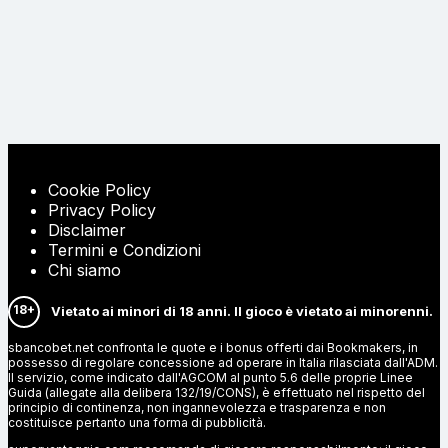
Cookie Policy
Privacy Policy
Disclaimer
Termini e Condizioni
Chi siamo
18+
Vietato ai minori di 18 anni. Il gioco è vietato ai minorenni.
sbancobet.net confronta le quote e i bonus offerti dai Bookmakers, in
possesso di regolare concessione ad operare in Italia rilasciata dall'ADM.
Il servizio, come indicato dall'AGCOM al punto 5.6 delle proprie Linee
Guida (allegate alla delibera 132/19/CONS), è effettuato nel rispetto del
principio di continenza, non ingannevolezza e trasparenza e non
costituisce pertanto una forma di pubblicità.