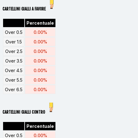
CARTELLINI GIALLI A FAVORE
Percentuale
Over 0.5
0.00%
Over 1.5
0.00%
Over 2.5
0.00%
Over 3.5
0.00%
Over 4.5
0.00%
Over 5.5
0.00%
Over 6.5
0.00%
CARTELLINI GIALLI CONTRO
Percentuale
Over 0.5
0.00%