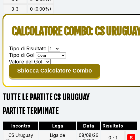
3-3
0 (0.00%)
CALCOLATORE COMBO: CS URUGUA
Tipo di Risultato
Tipo di Gol
Valore del Gol
Sblocca Calcolatore Combo
TUTTE LE PARTITE CS URUGUAY
PARTITE TERMINATE
Incontro
Lega
Data
Risultato
CS Uruguay
Liga de
08/08/26
0 - 1
S