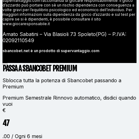
supervantaggio.com raccomanda di giocare responsabilmente: il gioco
d’azzardo può portare con sè un rischio dipendenza con conseguenza a
volte gravi per l’equilibrio psicologico ed economico dell’individuo. Per
maggiori informazioni sulla dipendenza da gioco d’azzardo e sul test per
capire se si è dipendenti, è possibile consultare il sito
www.giocaresponsabile.it
Amato Sabatini – Via Blasioli 73 Spoleto(PG) – P.IVA:
02092110549
sbancobet.net è un prodotto di
supervantaggio.com
PASSA A SBANCOBET
PREMIUM
Sblocca tutta la potenza di Sbancobet passando a
Premium
Premium Semestrale
Rinnovo automatico, disdici quando
vuoi
€
47
.00 / Ogni 6 mesi