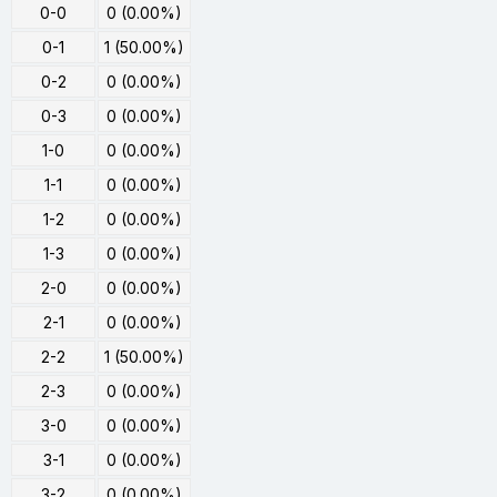
0-0
0 (0.00%)
0-1
1 (50.00%)
0-2
0 (0.00%)
0-3
0 (0.00%)
1-0
0 (0.00%)
1-1
0 (0.00%)
1-2
0 (0.00%)
1-3
0 (0.00%)
2-0
0 (0.00%)
2-1
0 (0.00%)
2-2
1 (50.00%)
2-3
0 (0.00%)
3-0
0 (0.00%)
3-1
0 (0.00%)
3-2
0 (0.00%)