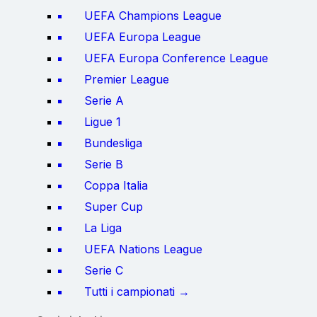
UEFA Champions League
UEFA Europa League
UEFA Europa Conference League
Premier League
Serie A
Ligue 1
Bundesliga
Serie B
Coppa Italia
Super Cup
La Liga
UEFA Nations League
Serie C
Tutti i campionati →