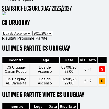
STATISTICHE CS URUGUAY 2026/2027
CS URUGUAY
Risultati
Prossime Partite
ULTIME 5 PARTITE CS URUGUAY
Incontro
Lega
Data
Risultato
CS Uruguay
Liga de
08/08/26
0 - 1
S
Cariari Pococi
Ascenso
22:00
CS Uruguay
Liga de
02/08/26
2 - 2
P
AD Carmelita
Ascenso
22:00
ULTIME 5 PARTITE VINTE CS URUGUAY
Incontro
Lega
Data
Risultato