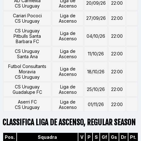
AD Carmelita
Liga de
20/09/26
22:00
CS Uruguay
Ascenso
Cariari Pococi
Liga de
27/09/26
22:00
CS Uruguay
Ascenso
CS Uruguay
Liga de
Pitbulls Santa
04/10/26
22:00
Ascenso
Barbara FC
CS Uruguay
Liga de
11/10/26
22:00
Santa Ana
Ascenso
Futbol Consultants
Liga de
Moravia
18/10/26
22:00
Ascenso
CS Uruguay
CS Uruguay
Liga de
25/10/26
22:00
Guadalupe FC
Ascenso
Aserri FC
Liga de
01/11/26
22:00
CS Uruguay
Ascenso
CLASSIFICA LIGA DE ASCENSO, REGULAR SEASON
Pos.
Squadra
V
P
S
Gf
Gs
Dr
Pt.