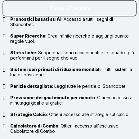
Passa a Premium
Pronostici basati su AI
:
Accesso a tutti i segni di
Sbancobet.
Super Ricerche
:
Crea infinite ricerche e aggiungi quante
regole vuoi.
Statistiche
:
Scopri quali sono i campionati e le squadre più
performanti per il segno che vuoi.
Sistemi con primati di riduzione mondiali
:
Tutti i sistemi a
tua disposizione.
Perizie dettagliate
:
Leggi tutte le perizie di Sbancobet
Previsione dei goal minuto per minuto
:
Ottieni accesso ai
minutaggi goal e ai grafici
Strategie Calcio
:
Ottieni accesso alle strategie sul calcio
Calcolatore di Combo
:
Ottieni accesso all'esclusivo
Calcolatore di Combo