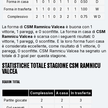
Forma in casa
1
0
1
0
1
1
0
0.50
D
Forma in trasferta
1
1
0
0
2
1
1
1.00
W
Complessivo
2
1
1
0
3
2
1
0.75
W D
La forma di
CSM Ramnicu Valcea
è buona con 1
vittorie, 1 pareggi, e 0 sconfitte. La forma in casa di
CSM
Ramnicu Valcea
è scarsa con i seguenti risultati: 0
vittorie, 1 pareggi, 0 sconfitte. E la loro forma fuori casa
è considerata eccellente, come risultato di 1 vittorie, 0
pareggi, 0 sconfitte. CSM Ramnicu Valcea ha segnato un
totale di 3 goal per questa stagione.
STATISTICHE TOTALE STAGIONE CSM RAMNICU
VALCEA
SEASON TOTAL
Complessivo
A casa
In trasferta
Partite giocate
2
2
3
Gol segnati
3
1
2