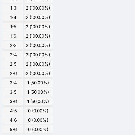
1-3
2 (100.00%)
1-4
2 (100.00%)
1-5
2 (100.00%)
1-6
2 (100.00%)
2-3
2 (100.00%)
2-4
2 (100.00%)
2-5
2 (100.00%)
2-6
2 (100.00%)
3-4
1 (50.00%)
3-5
1 (50.00%)
3-6
1 (50.00%)
4-5
0 (0.00%)
4-6
0 (0.00%)
5-6
0 (0.00%)