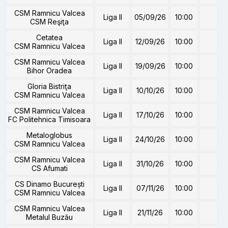
CSM Ramnicu Valcea
Liga II
05/09/26
10:00
CSM Reşiţa
Cetatea
Liga II
12/09/26
10:00
CSM Ramnicu Valcea
CSM Ramnicu Valcea
Liga II
19/09/26
10:00
Bihor Oradea
Gloria Bistriţa
Liga II
10/10/26
10:00
CSM Ramnicu Valcea
CSM Ramnicu Valcea
Liga II
17/10/26
10:00
FC Politehnica Timisoara
Metaloglobus
Liga II
24/10/26
10:00
CSM Ramnicu Valcea
CSM Ramnicu Valcea
Liga II
31/10/26
10:00
CS Afumati
CS Dinamo București
Liga II
07/11/26
10:00
CSM Ramnicu Valcea
CSM Ramnicu Valcea
Liga II
21/11/26
10:00
Metalul Buzău