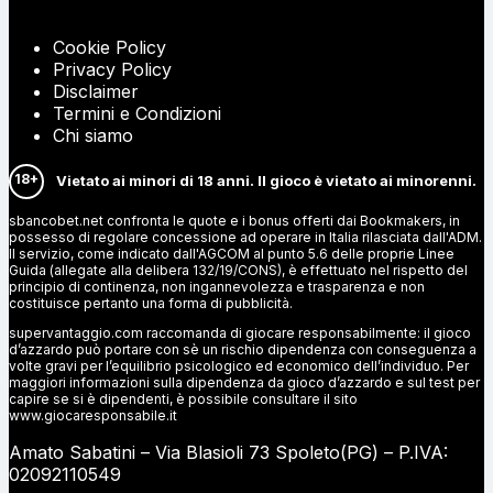
Cookie Policy
Privacy Policy
Disclaimer
Termini e Condizioni
Chi siamo
18+
Vietato ai minori di 18 anni. Il gioco è vietato ai minorenni.
sbancobet.net confronta le quote e i bonus offerti dai Bookmakers, in
possesso di regolare concessione ad operare in Italia rilasciata dall'ADM.
Il servizio, come indicato dall'AGCOM al punto 5.6 delle proprie Linee
Guida (allegate alla delibera 132/19/CONS), è effettuato nel rispetto del
principio di continenza, non ingannevolezza e trasparenza e non
costituisce pertanto una forma di pubblicità.
supervantaggio.com raccomanda di giocare responsabilmente: il gioco
d’azzardo può portare con sè un rischio dipendenza con conseguenza a
volte gravi per l’equilibrio psicologico ed economico dell’individuo. Per
maggiori informazioni sulla dipendenza da gioco d’azzardo e sul test per
capire se si è dipendenti, è possibile consultare il sito
www.giocaresponsabile.it
Amato Sabatini – Via Blasioli 73 Spoleto(PG) – P.IVA:
02092110549