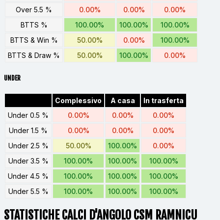
Over 5.5 %
0.00%
0.00%
0.00%
BTTS %
100.00%
100.00%
100.00%
BTTS & Win %
50.00%
0.00%
100.00%
BTTS & Draw %
50.00%
100.00%
0.00%
UNDER
Complessivo
A casa
In trasferta
Under 0.5 %
0.00%
0.00%
0.00%
Under 1.5 %
0.00%
0.00%
0.00%
Under 2.5 %
50.00%
100.00%
0.00%
Under 3.5 %
100.00%
100.00%
100.00%
Under 4.5 %
100.00%
100.00%
100.00%
Under 5.5 %
100.00%
100.00%
100.00%
STATISTICHE CALCI D'ANGOLO CSM RAMNICU