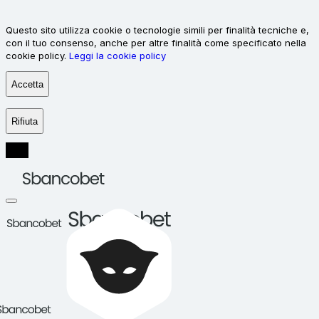
Questo sito utilizza cookie o tecnologie simili per finalità tecniche e,
con il tuo consenso, anche per altre finalità come specificato nella
cookie policy.
Leggi la cookie policy
Accetta
Rifiuta