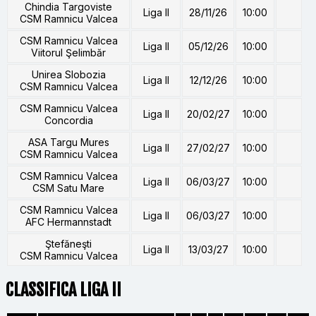
Chindia Targoviste
Liga II
28/11/26
10:00
CSM Ramnicu Valcea
CSM Ramnicu Valcea
Liga II
05/12/26
10:00
Viitorul Şelimbăr
Unirea Slobozia
Liga II
12/12/26
10:00
CSM Ramnicu Valcea
CSM Ramnicu Valcea
Liga II
20/02/27
10:00
Concordia
ASA Targu Mures
Liga II
27/02/27
10:00
CSM Ramnicu Valcea
CSM Ramnicu Valcea
Liga II
06/03/27
10:00
CSM Satu Mare
CSM Ramnicu Valcea
Liga II
06/03/27
10:00
AFC Hermannstadt
Ştefăneşti
Liga II
13/03/27
10:00
CSM Ramnicu Valcea
CLASSIFICA LIGA II