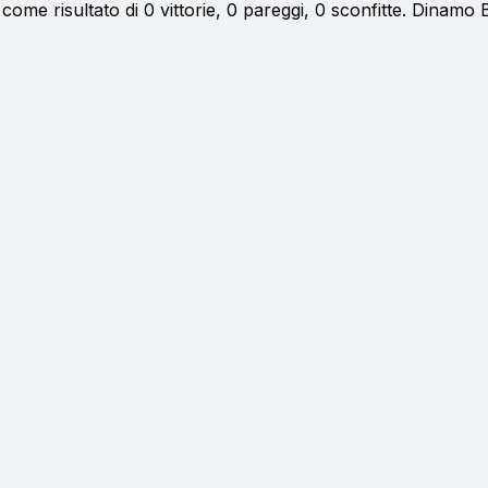
come risultato di 0 vittorie, 0 pareggi, 0 sconfitte. Dinamo 