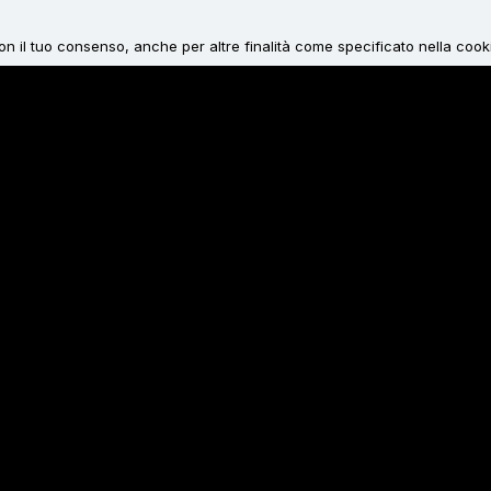
 con il tuo consenso, anche per altre finalità come specificato nella cook