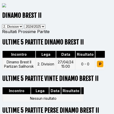
DINAMO BREST II
Risultati
Prossime Partite
ULTIME 5 PARTITE DINAMO BREST II
Incontro
Lega
Data
Risultato
Dinamo Brest II
27/04/24
2. Division
0 - 0
P
Partizan Salihorsk
15:00
ULTIME 5 PARTITE VINTE DINAMO BREST II
Incontro
Lega
Data
Risultato
Nessun risultato
ULTIME 5 PARTITE PERSE DINAMO BREST II