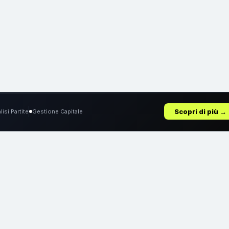
Scopri di più →
lisi Partite
Gestione Capitale