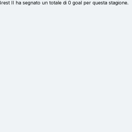
Brest II ha segnato un totale di 0 goal per questa stagione.