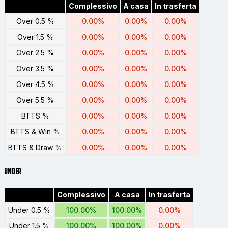
Complessivo
A casa
In trasferta
Over 0.5 %
0.00%
0.00%
0.00%
Over 1.5 %
0.00%
0.00%
0.00%
Over 2.5 %
0.00%
0.00%
0.00%
Over 3.5 %
0.00%
0.00%
0.00%
Over 4.5 %
0.00%
0.00%
0.00%
Over 5.5 %
0.00%
0.00%
0.00%
BTTS %
0.00%
0.00%
0.00%
BTTS & Win %
0.00%
0.00%
0.00%
BTTS & Draw %
0.00%
0.00%
0.00%
UNDER
Complessivo
A casa
In trasferta
Under 0.5 %
100.00%
100.00%
0.00%
Under 1.5 %
100.00%
100.00%
0.00%