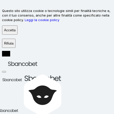
Questo sito utilizza cookie o tecnologie simili per finalità tecniche e,
con il tuo consenso, anche per altre finalità come specificato nella
cookie policy.
Leggi la cookie policy
Accetta
Rifiuta