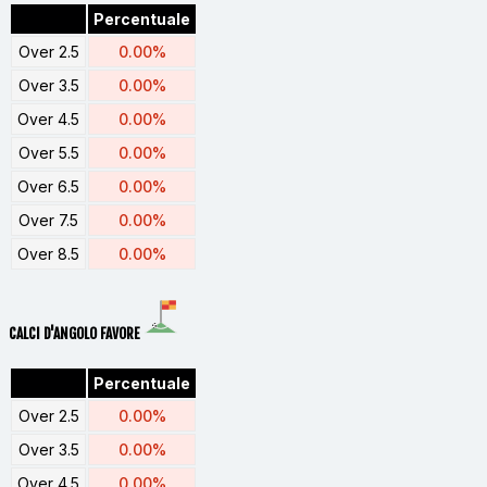
Percentuale
Over 2.5
0.00%
Over 3.5
0.00%
Over 4.5
0.00%
Over 5.5
0.00%
Over 6.5
0.00%
Over 7.5
0.00%
Over 8.5
0.00%
CALCI D'ANGOLO FAVORE
Percentuale
Over 2.5
0.00%
Over 3.5
0.00%
Over 4.5
0.00%