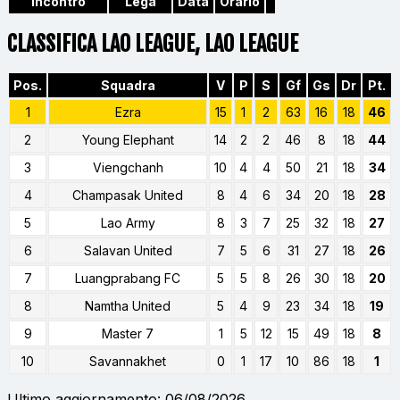
Incontro
Lega
Data
Orario
CLASSIFICA LAO LEAGUE, LAO LEAGUE
Pos.
Squadra
V
P
S
Gf
Gs
Dr
Pt.
1
Ezra
15
1
2
63
16
18
46
2
Young Elephant
14
2
2
46
8
18
44
3
Viengchanh
10
4
4
50
21
18
34
4
Champasak United
8
4
6
34
20
18
28
5
Lao Army
8
3
7
25
32
18
27
6
Salavan United
7
5
6
31
27
18
26
7
Luangprabang FC
5
5
8
26
30
18
20
8
Namtha United
5
4
9
23
34
18
19
9
Master 7
1
5
12
15
49
18
8
10
Savannakhet
0
1
17
10
86
18
1
Ultimo aggiornamento: 06/08/2026