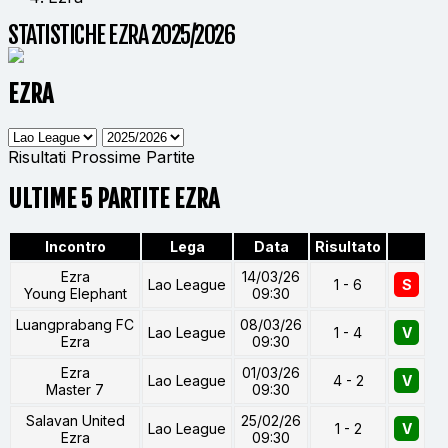
STATISTICHE EZRA 2025/2026
EZRA
Risultati
Prossime Partite
ULTIME 5 PARTITE EZRA
Incontro
Lega
Data
Risultato
Ezra
14/03/26
Lao League
1 - 6
S
Young Elephant
09:30
Luangprabang FC
08/03/26
Lao League
1 - 4
V
Ezra
09:30
Ezra
01/03/26
Lao League
4 - 2
V
Master 7
09:30
Salavan United
25/02/26
Lao League
1 - 2
V
Ezra
09:30