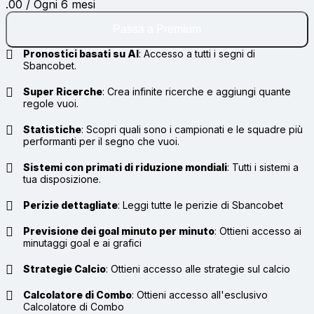
.00 / Ogni 6 mesi
Passa a Premium
Pronostici basati su AI
:
Accesso a tutti i segni di
Sbancobet.
Super Ricerche
:
Crea infinite ricerche e aggiungi quante
regole vuoi.
Statistiche
:
Scopri quali sono i campionati e le squadre più
performanti per il segno che vuoi.
Sistemi con primati di riduzione mondiali
:
Tutti i sistemi a
tua disposizione.
Perizie dettagliate
:
Leggi tutte le perizie di Sbancobet
Previsione dei goal minuto per minuto
:
Ottieni accesso ai
minutaggi goal e ai grafici
Strategie Calcio
:
Ottieni accesso alle strategie sul calcio
Calcolatore di Combo
:
Ottieni accesso all'esclusivo
Calcolatore di Combo