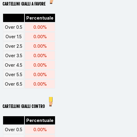
CARTELLINI GIALLI A FAVORE
Percentuale
Over 0.5
0.00%
Over 1.5
0.00%
Over 2.5
0.00%
Over 3.5
0.00%
Over 4.5
0.00%
Over 5.5
0.00%
Over 6.5
0.00%
CARTELLINI GIALLI CONTRO
Percentuale
Over 0.5
0.00%