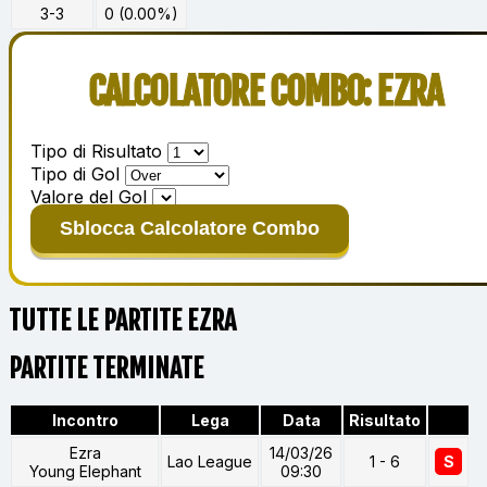
3-3
0 (0.00%)
CALCOLATORE COMBO: EZRA
Tipo di Risultato
Tipo di Gol
Valore del Gol
Sblocca Calcolatore Combo
TUTTE LE PARTITE EZRA
PARTITE TERMINATE
Incontro
Lega
Data
Risultato
Ezra
14/03/26
Lao League
1 - 6
S
Young Elephant
09:30