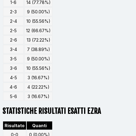
1-6
14 (77.78%)
2-3
9 (50.00%)
2-4
10 (55.56%)
2-5
12 (66.67%)
2-6
13 (72.22%)
3-4
7 (38.89%)
3-5
9 (50.00%)
3-6
10 (55.56%)
4-5
3 (16.67%)
4-6
4 (22.22%)
5-6
3 (16.67%)
STATISTICHE RISULTATI ESATTI EZRA
Risultato
Quanti
0-0
0 (0.00%)