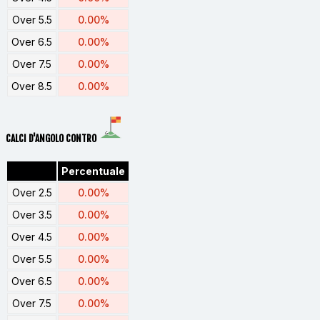
Over 5.5
0.00%
Over 6.5
0.00%
Over 7.5
0.00%
Over 8.5
0.00%
CALCI D'ANGOLO CONTRO
Percentuale
Over 2.5
0.00%
Over 3.5
0.00%
Over 4.5
0.00%
Over 5.5
0.00%
Over 6.5
0.00%
Over 7.5
0.00%