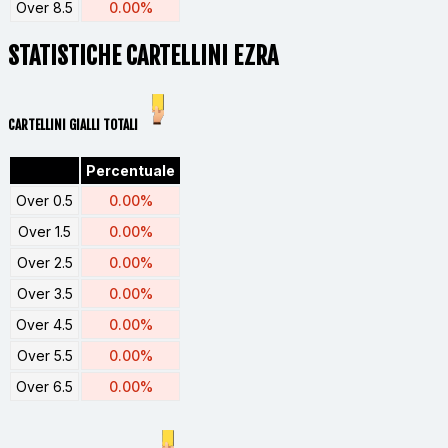
Over 8.5
0.00%
STATISTICHE CARTELLINI EZRA
CARTELLINI GIALLI TOTALI
Percentuale
Over 0.5
0.00%
Over 1.5
0.00%
Over 2.5
0.00%
Over 3.5
0.00%
Over 4.5
0.00%
Over 5.5
0.00%
Over 6.5
0.00%