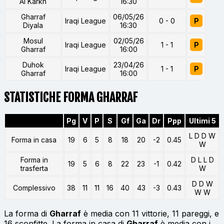
Al Karkh
16:30
Gharraf
06/05/26
Iraqi League
0 - 0
P
Diyala
16:30
Mosul
02/05/26
Iraqi League
1 - 1
P
Gharraf
16:00
Duhok
23/04/26
Iraqi League
1 - 1
P
Gharraf
16:00
STATISTICHE FORMA GHARRAF
Pg
V
P
S
Gf
Ga
Dr
Ppp
Ultimi 5
L D D W
Forma in casa
19
6
5
8
18
20
-2
0.45
W
Forma in
D L L D
19
5
6
8
22
23
-1
0.42
trasferta
W
D D W
Complessivo
38
11
11
16
40
43
-3
0.43
W W
La forma di
Gharraf
è media con 11 vittorie, 11 pareggi, e
16 sconfitte. La forma in casa di
Gharraf
è media con i