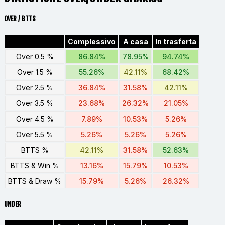
OVER / BTTS
Complessivo
A casa
In trasferta
Over 0.5 %
86.84%
78.95%
94.74%
Over 1.5 %
55.26%
42.11%
68.42%
Over 2.5 %
36.84%
31.58%
42.11%
Over 3.5 %
23.68%
26.32%
21.05%
Over 4.5 %
7.89%
10.53%
5.26%
Over 5.5 %
5.26%
5.26%
5.26%
BTTS %
42.11%
31.58%
52.63%
BTTS & Win %
13.16%
15.79%
10.53%
BTTS & Draw %
15.79%
5.26%
26.32%
UNDER