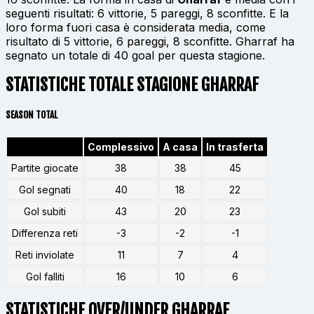
seguenti risultati: 6 vittorie, 5 pareggi, 8 sconfitte. E la
loro forma fuori casa è considerata media, come
risultato di 5 vittorie, 6 pareggi, 8 sconfitte. Gharraf ha
segnato un totale di 40 goal per questa stagione.
STATISTICHE TOTALE STAGIONE GHARRAF
SEASON TOTAL
Complessivo
A casa
In trasferta
Partite giocate
38
38
45
Gol segnati
40
18
22
Gol subiti
43
20
23
Differenza reti
-3
-2
-1
Reti inviolate
11
7
4
Gol falliti
16
10
6
STATISTICHE OVER/UNDER GHARRAF