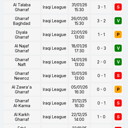
Al Talaba
31/01/26
Iraqi League
3 - 1
S
Gharraf
15:30
Gharraf
26/01/26
Iraqi League
3 - 2
V
Baghdad
15:30
Diyala
22/01/26
Iraqi League
1 - 1
P
Gharraf
13:00
Al Najaf
18/01/26
Iraqi League
0 - 3
V
Gharraf
17:30
Gharraf
14/01/26
Iraqi League
2 - 0
V
Naft
13:00
Gharraf
10/01/26
Iraqi League
0 - 1
S
Newroz
13:00
Al Zawra'a
05/01/26
Iraqi League
0 - 0
P
Gharraf
16:30
Gharraf
31/12/25
Iraqi League
0 - 1
S
Al-Karma
16:30
Al Karkh
22/12/25
Iraqi League
1 - 0
S
Gharraf
14:00