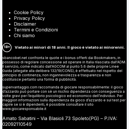
Cookie Policy
Privacy Policy
Disclaimer
Termini e Condizioni
Chi siamo
18+
Vietato ai minori di 18 anni. Il gioco è vietato ai minorenni.
sbancobet.net confronta le quote e i bonus offerti dai Bookmakers, in
possesso di regolare concessione ad operare in Italia rilasciata dall'ADM.
Il servizio, come indicato dall'AGCOM al punto 5.6 delle proprie Linee
Guida (allegate alla delibera 132/19/CONS), è effettuato nel rispetto del
principio di continenza, non ingannevolezza e trasparenza e non
costituisce pertanto una forma di pubblicità.
supervantaggio.com raccomanda di giocare responsabilmente: il gioco
d’azzardo può portare con sè un rischio dipendenza con conseguenza a
volte gravi per l’equilibrio psicologico ed economico dell’individuo. Per
maggiori informazioni sulla dipendenza da gioco d’azzardo e sul test per
capire se si è dipendenti, è possibile consultare il sito
www.giocaresponsabile.it
Amato Sabatini – Via Blasioli 73 Spoleto(PG) – P.IVA:
02092110549