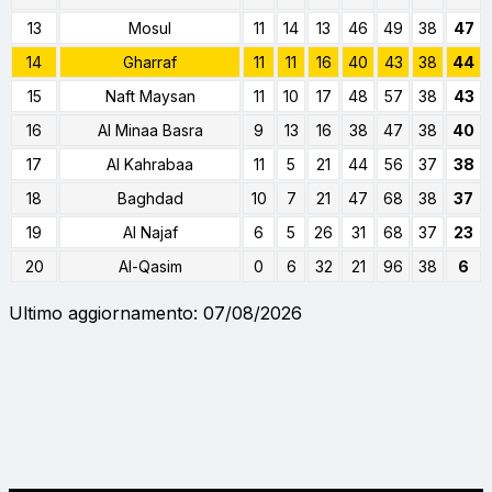
13
Mosul
11
14
13
46
49
38
47
14
Gharraf
11
11
16
40
43
38
44
15
Naft Maysan
11
10
17
48
57
38
43
16
Al Minaa Basra
9
13
16
38
47
38
40
17
Al Kahrabaa
11
5
21
44
56
37
38
18
Baghdad
10
7
21
47
68
38
37
19
Al Najaf
6
5
26
31
68
37
23
20
Al-Qasim
0
6
32
21
96
38
6
Ultimo aggiornamento: 07/08/2026