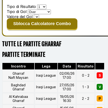
Tipo di Risultato
Tipo di Gol
Valore del Gol
Sblocca Calcolatore Combo
TUTTE LE PARTITE GHARRAF
PARTITE TERMINATE
Incontro
Lega
Data
Risultato
Gharraf
02/06/26
Iraqi League
0 - 2
S
Naft Maysan
17:00
Baghdad
27/05/26
Iraqi League
1 - 3
V
Gharraf
17:00
Al Kahrabaa
19/05/26
Iraqi League
2 - 2
P
Gharraf
16:30