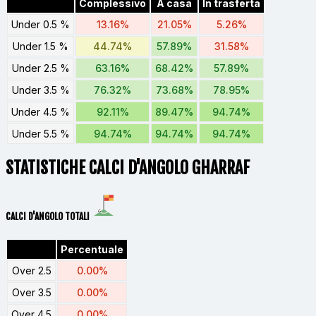
Complessivo
A casa
In trasferta
Under 0.5 %
13.16%
21.05%
5.26%
Under 1.5 %
44.74%
57.89%
31.58%
Under 2.5 %
63.16%
68.42%
57.89%
Under 3.5 %
76.32%
73.68%
78.95%
Under 4.5 %
92.11%
89.47%
94.74%
Under 5.5 %
94.74%
94.74%
94.74%
STATISTICHE CALCI D'ANGOLO GHARRAF
CALCI D'ANGOLO TOTALI
Percentuale
Over 2.5
0.00%
Over 3.5
0.00%
Over 4.5
0.00%