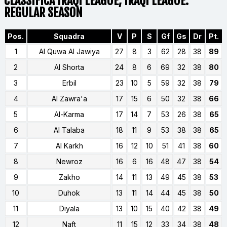
CLASSIFICA IRAQI LEAGUE, IRAQI LEAGUE:
REGULAR SEASON
Pos.
Squadra
V
P
S
Gf
Gs
Dr
Pt.
1
Al Quwa Al Jawiya
27
8
3
62
28
38
89
2
Al Shorta
24
8
6
69
32
38
80
3
Erbil
23
10
5
59
32
38
79
4
Al Zawra'a
17
15
6
50
32
38
66
5
Al-Karma
17
14
7
53
26
38
65
6
Al Talaba
18
11
9
53
38
38
65
7
Al Karkh
16
12
10
51
41
38
60
8
Newroz
16
6
16
48
47
38
54
9
Zakho
14
11
13
49
45
38
53
10
Duhok
13
11
14
44
45
38
50
11
Diyala
13
10
15
40
42
38
49
12
Naft
11
15
12
33
34
38
48