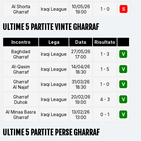
Al Shorta
10/05/26
Iraqi League
1 - 0
S
Gharraf
19:00
ULTIME 5 PARTITE VINTE GHARRAF
Incontro
Lega
Data
Risultato
Baghdad
27/05/26
Iraqi League
1 - 3
V
Gharraf
17:00
Al-Qasim
14/04/26
Iraqi League
1 - 5
V
Gharraf
18:30
Gharraf
31/03/26
Iraqi League
1 - 0
V
Al Najaf
18:30
Gharraf
20/02/26
Iraqi League
4 - 3
V
Duhok
19:00
Al Minaa Basra
13/02/26
Iraqi League
0 - 1
V
Gharraf
13:00
ULTIME 5 PARTITE PERSE GHARRAF