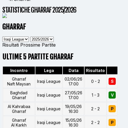
STATISTICHE GHARRAF 2025/2026
GHARRAF
Risultati
Prossime Partite
ULTIME 5 PARTITE GHARRAF
Incontro
Lega
Data
Risultato
Gharraf
02/06/26
Iraqi League
0 - 2
S
Naft Maysan
17:00
Baghdad
27/05/26
Iraqi League
1 - 3
V
Gharraf
17:00
Al Kahrabaa
19/05/26
Iraqi League
2 - 2
P
Gharraf
16:30
Gharraf
15/05/26
Iraqi League
2 - 2
P
Al Karkh
16:30