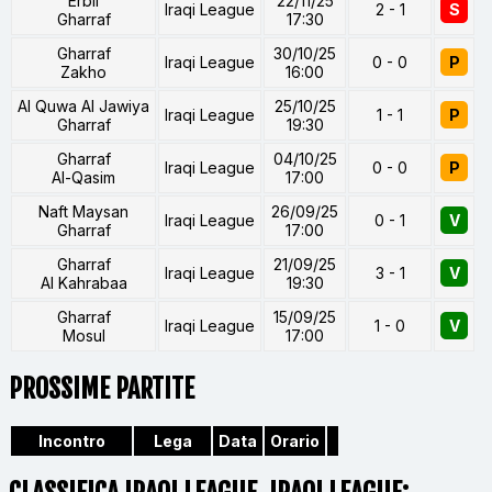
Erbil
22/11/25
Iraqi League
2 - 1
S
Gharraf
17:30
Gharraf
30/10/25
Iraqi League
0 - 0
P
Zakho
16:00
Al Quwa Al Jawiya
25/10/25
Iraqi League
1 - 1
P
Gharraf
19:30
Gharraf
04/10/25
Iraqi League
0 - 0
P
Al-Qasim
17:00
Naft Maysan
26/09/25
Iraqi League
0 - 1
V
Gharraf
17:00
Gharraf
21/09/25
Iraqi League
3 - 1
V
Al Kahrabaa
19:30
Gharraf
15/09/25
Iraqi League
1 - 0
V
Mosul
17:00
PROSSIME PARTITE
Incontro
Lega
Data
Orario