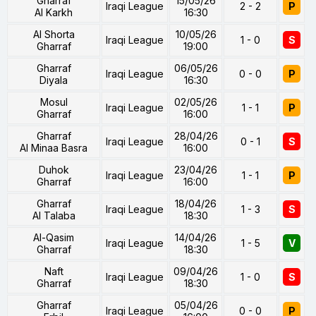
Gharraf
15/05/26
Iraqi League
2 - 2
P
Al Karkh
16:30
Al Shorta
10/05/26
Iraqi League
1 - 0
S
Gharraf
19:00
Gharraf
06/05/26
Iraqi League
0 - 0
P
Diyala
16:30
Mosul
02/05/26
Iraqi League
1 - 1
P
Gharraf
16:00
Gharraf
28/04/26
Iraqi League
0 - 1
S
Al Minaa Basra
16:00
Duhok
23/04/26
Iraqi League
1 - 1
P
Gharraf
16:00
Gharraf
18/04/26
Iraqi League
1 - 3
S
Al Talaba
18:30
Al-Qasim
14/04/26
Iraqi League
1 - 5
V
Gharraf
18:30
Naft
09/04/26
Iraqi League
1 - 0
S
Gharraf
18:30
Gharraf
05/04/26
Iraqi League
0 - 0
P