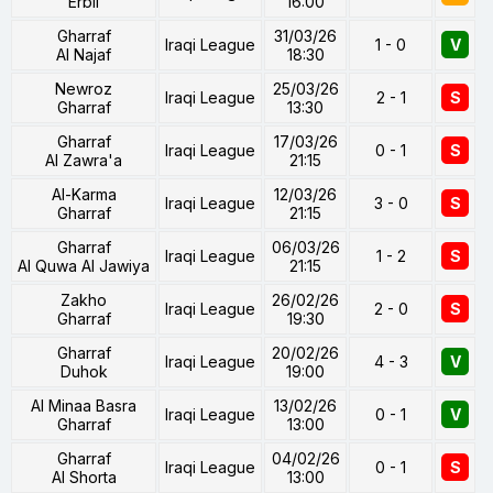
Erbil
16:00
Gharraf
31/03/26
Iraqi League
1 - 0
V
Al Najaf
18:30
Newroz
25/03/26
Iraqi League
2 - 1
S
Gharraf
13:30
Gharraf
17/03/26
Iraqi League
0 - 1
S
Al Zawra'a
21:15
Al-Karma
12/03/26
Iraqi League
3 - 0
S
Gharraf
21:15
Gharraf
06/03/26
Iraqi League
1 - 2
S
Al Quwa Al Jawiya
21:15
Zakho
26/02/26
Iraqi League
2 - 0
S
Gharraf
19:30
Gharraf
20/02/26
Iraqi League
4 - 3
V
Duhok
19:00
Al Minaa Basra
13/02/26
Iraqi League
0 - 1
V
Gharraf
13:00
Gharraf
04/02/26
Iraqi League
0 - 1
S
Al Shorta
13:00