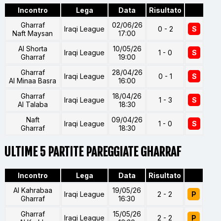
Incontro
Lega
Data
Risultato
Gharraf
02/06/26
Iraqi League
0 - 2
S
Naft Maysan
17:00
Al Shorta
10/05/26
Iraqi League
1 - 0
S
Gharraf
19:00
Gharraf
28/04/26
Iraqi League
0 - 1
S
Al Minaa Basra
16:00
Gharraf
18/04/26
Iraqi League
1 - 3
S
Al Talaba
18:30
Naft
09/04/26
Iraqi League
1 - 0
S
Gharraf
18:30
ULTIME 5 PARTITE PAREGGIATE GHARRAF
Incontro
Lega
Data
Risultato
Al Kahrabaa
19/05/26
Iraqi League
2 - 2
P
Gharraf
16:30
Gharraf
15/05/26
Iraqi League
2 - 2
P