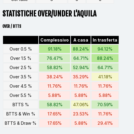
STATISTICHE OVER/UNDER L'AQUILA
OVER / BTTS
Complessivo
A casa
In trasferta
Over 0.5 %
91.18%
88.24%
94.12%
Over 1.5 %
76.47%
64.71%
88.24%
Over 2.5 %
58.82%
52.94%
64.71%
Over 3.5 %
38.24%
35.29%
41.18%
Over 4.5 %
11.76%
11.76%
11.76%
Over 5.5 %
5.88%
5.88%
5.88%
BTTS %
58.82%
47.06%
70.59%
BTTS & Win %
17.65%
23.53%
11.76%
BTTS & Draw %
17.65%
5.88%
29.41%