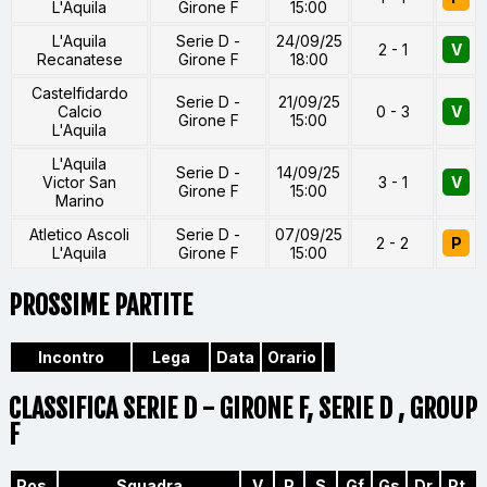
L'Aquila
Girone F
15:00
L'Aquila
Serie D -
24/09/25
2 - 1
V
Recanatese
Girone F
18:00
Castelfidardo
Serie D -
21/09/25
Calcio
0 - 3
V
Girone F
15:00
L'Aquila
L'Aquila
Serie D -
14/09/25
Victor San
3 - 1
V
Girone F
15:00
Marino
Atletico Ascoli
Serie D -
07/09/25
2 - 2
P
L'Aquila
Girone F
15:00
PROSSIME PARTITE
Incontro
Lega
Data
Orario
CLASSIFICA SERIE D - GIRONE F, SERIE D , GROUP
F
Pos.
Squadra
V
P
S
Gf
Gs
Dr
Pt.