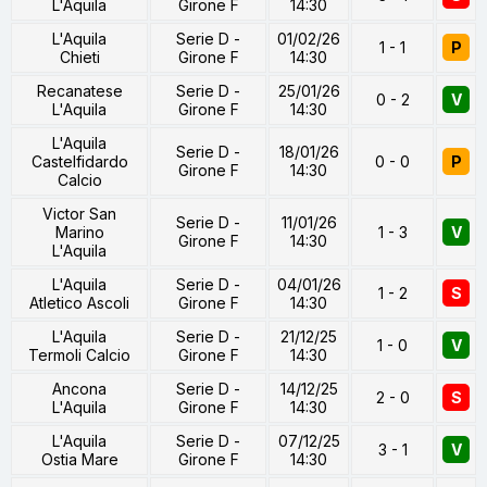
L'Aquila
Girone F
14:30
L'Aquila
Serie D -
01/02/26
1 - 1
P
Chieti
Girone F
14:30
Recanatese
Serie D -
25/01/26
0 - 2
V
L'Aquila
Girone F
14:30
L'Aquila
Serie D -
18/01/26
Castelfidardo
0 - 0
P
Girone F
14:30
Calcio
Victor San
Serie D -
11/01/26
Marino
1 - 3
V
Girone F
14:30
L'Aquila
L'Aquila
Serie D -
04/01/26
1 - 2
S
Atletico Ascoli
Girone F
14:30
L'Aquila
Serie D -
21/12/25
1 - 0
V
Termoli Calcio
Girone F
14:30
Ancona
Serie D -
14/12/25
2 - 0
S
L'Aquila
Girone F
14:30
L'Aquila
Serie D -
07/12/25
3 - 1
V
Ostia Mare
Girone F
14:30