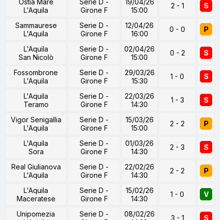
Ostia Mare
Serie D -
19/04/26
2 - 1
S
L'Aquila
Girone F
15:00
Sammaurese
Serie D -
12/04/26
0 - 0
P
L'Aquila
Girone F
16:00
L'Aquila
Serie D -
02/04/26
0 - 2
S
San Nicolò
Girone F
15:00
Fossombrone
Serie D -
29/03/26
1 - 0
S
L'Aquila
Girone F
15:30
L'Aquila
Serie D -
22/03/26
1 - 3
S
Teramo
Girone F
14:30
Vigor Senigallia
Serie D -
15/03/26
2 - 2
P
L'Aquila
Girone F
15:00
L'Aquila
Serie D -
01/03/26
2 - 3
S
Sora
Girone F
14:30
Real Giulianova
Serie D -
22/02/26
2 - 2
P
L'Aquila
Girone F
14:30
L'Aquila
Serie D -
15/02/26
1 - 0
V
Maceratese
Girone F
14:30
Unipomezia
Serie D -
08/02/26
3 - 1
S