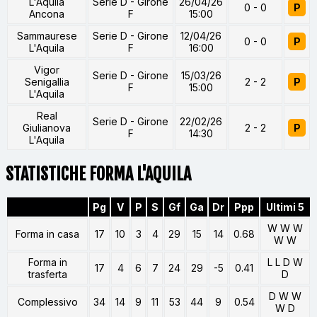
L'Aquila
Serie D - Girone
26/04/26
0 - 0
P
Ancona
F
15:00
Sammaurese
Serie D - Girone
12/04/26
0 - 0
P
L'Aquila
F
16:00
Vigor
Serie D - Girone
15/03/26
Senigallia
2 - 2
P
F
15:00
L'Aquila
Real
Serie D - Girone
22/02/26
Giulianova
2 - 2
P
F
14:30
L'Aquila
STATISTICHE FORMA L'AQUILA
Pg
V
P
S
Gf
Ga
Dr
Ppp
Ultimi 5
W W W
Forma in casa
17
10
3
4
29
15
14
0.68
W W
Forma in
L L D W
17
4
6
7
24
29
-5
0.41
trasferta
D
D W W
Complessivo
34
14
9
11
53
44
9
0.54
W D