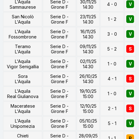
L'Aquila
Serie D -
30/11/25
4 - 0
V
Sammaurese
Girone F
14:30
San Nicolò
Serie D -
23/11/25
1 - 2
V
L'Aquila
Girone F
14:30
L'Aquila
Serie D -
16/11/25
3 - 0
V
Fossombrone
Girone F
14:30
Teramo
Serie D -
09/11/25
5 - 2
S
L'Aquila
Girone F
14:30
L'Aquila
Serie D -
02/11/25
1 - 0
V
Vigor Senigallia
Girone F
14:30
Sora
Serie D -
26/10/25
4 - 1
S
L'Aquila
Girone F
14:30
L'Aquila
Serie D -
19/10/25
1 - 0
V
Real Giulianova
Girone F
15:00
Maceratese
Serie D -
12/10/25
2 - 1
S
L'Aquila
Girone F
15:00
L'Aquila
Serie D -
05/10/25
5 - 1
V
Unipomezia
Girone F
15:00
Chieti
Serie D -
28/09/25
1 - 1
P