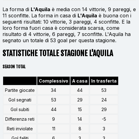
La forma di
L'Aquila
è media con 14 vittorie, 9 pareggi, e
11 sconfitte. La forma in casa di
L'Aquila
è buona con i
seguenti risultati: 10 vittorie, 3 pareggi, 4 sconfitte. E la
loro forma fuori casa è considerata scarsa, come
risultato di 4 vittorie, 6 pareggi, 7 sconfitte. L'Aquila ha
segnato un totale di 53 goal per questa stagione.
STATISTICHE TOTALE STAGIONE L'AQUILA
SEASON TOTAL
Complessivo
A casa
In trasferta
Partite giocate
34
44
53
Gol segnati
53
29
24
Gol subiti
44
15
29
Differenza reti
9
14
-5
Reti inviolate
11
8
3
Gol falliti
6
3
3