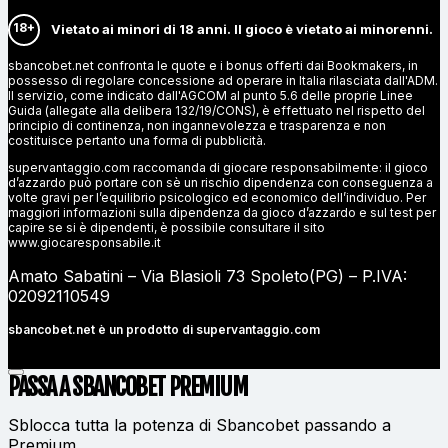
18+
Vietato ai minori di 18 anni. Il gioco è vietato ai minorenni.
sbancobet.net confronta le quote e i bonus offerti dai Bookmakers, in
possesso di regolare concessione ad operare in Italia rilasciata dall'ADM.
Il servizio, come indicato dall'AGCOM al punto 5.6 delle proprie Linee
Guida (allegate alla delibera 132/19/CONS), è effettuato nel rispetto del
principio di continenza, non ingannevolezza e trasparenza e non
costituisce pertanto una forma di pubblicità.
supervantaggio.com raccomanda di giocare responsabilmente: il gioco
d’azzardo può portare con sè un rischio dipendenza con conseguenza a
volte gravi per l’equilibrio psicologico ed economico dell’individuo. Per
maggiori informazioni sulla dipendenza da gioco d’azzardo e sul test per
capire se si è dipendenti, è possibile consultare il sito
www.giocaresponsabile.it
Amato Sabatini – Via Blasioli 73 Spoleto(PG) – P.IVA:
02092110549
sbancobet.net è un prodotto di
supervantaggio.com
PASSA A SBANCOBET
PREMIUM
Sblocca tutta la potenza di Sbancobet passando a
Premium