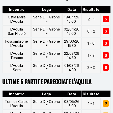
Incontro
Lega
Data
Risultato
Ostia Mare
Serie D - Girone
19/04/26
2 - 1
S
L'Aquila
F
15:00
L'Aquila
Serie D - Girone
02/04/26
0 - 2
S
San Nicolò
F
15:00
Fossombrone
Serie D - Girone
29/03/26
1 - 0
S
L'Aquila
F
15:30
L'Aquila
Serie D - Girone
22/03/26
1 - 3
S
Teramo
F
14:30
L'Aquila
Serie D - Girone
01/03/26
2 - 3
S
Sora
F
14:30
ULTIME 5 PARTITE PAREGGIATE L'AQUILA
Incontro
Lega
Data
Risultato
Termoli Calcio
Serie D - Girone
03/05/26
1 - 1
P
L'Aquila
F
15:00