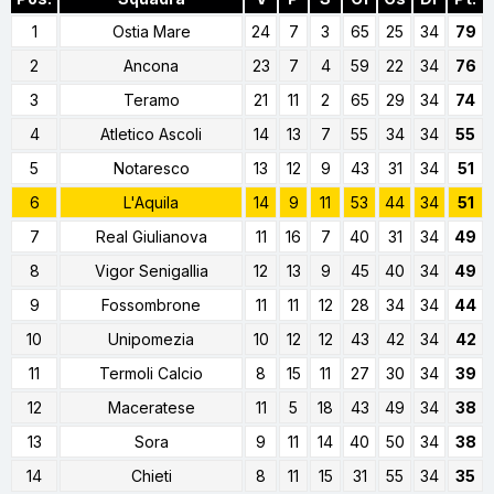
1
Ostia Mare
24
7
3
65
25
34
79
2
Ancona
23
7
4
59
22
34
76
3
Teramo
21
11
2
65
29
34
74
4
Atletico Ascoli
14
13
7
55
34
34
55
5
Notaresco
13
12
9
43
31
34
51
6
L'Aquila
14
9
11
53
44
34
51
7
Real Giulianova
11
16
7
40
31
34
49
8
Vigor Senigallia
12
13
9
45
40
34
49
9
Fossombrone
11
11
12
28
34
34
44
10
Unipomezia
10
12
12
43
42
34
42
11
Termoli Calcio
8
15
11
27
30
34
39
12
Maceratese
11
5
18
43
49
34
38
13
Sora
9
11
14
40
50
34
38
14
Chieti
8
11
15
31
55
34
35