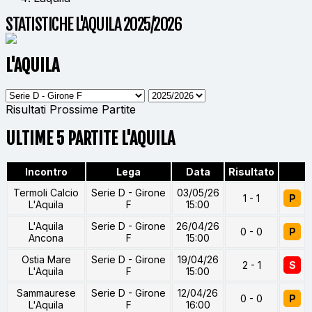
STATISTICHE L'AQUILA 2025/2026
L'AQUILA
Risultati
Prossime Partite
ULTIME 5 PARTITE L'AQUILA
Incontro
Lega
Data
Risultato
Termoli Calcio
Serie D - Girone
03/05/26
1 - 1
P
L'Aquila
F
15:00
L'Aquila
Serie D - Girone
26/04/26
0 - 0
P
Ancona
F
15:00
Ostia Mare
Serie D - Girone
19/04/26
2 - 1
S
L'Aquila
F
15:00
Sammaurese
Serie D - Girone
12/04/26
0 - 0
P
L'Aquila
F
16:00