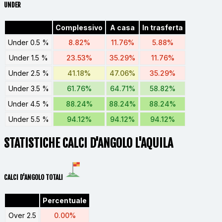
UNDER
Complessivo
A casa
In trasferta
Under 0.5 %
8.82%
11.76%
5.88%
Under 1.5 %
23.53%
35.29%
11.76%
Under 2.5 %
41.18%
47.06%
35.29%
Under 3.5 %
61.76%
64.71%
58.82%
Under 4.5 %
88.24%
88.24%
88.24%
Under 5.5 %
94.12%
94.12%
94.12%
STATISTICHE CALCI D'ANGOLO L'AQUILA
CALCI D'ANGOLO TOTALI
Percentuale
Over 2.5
0.00%