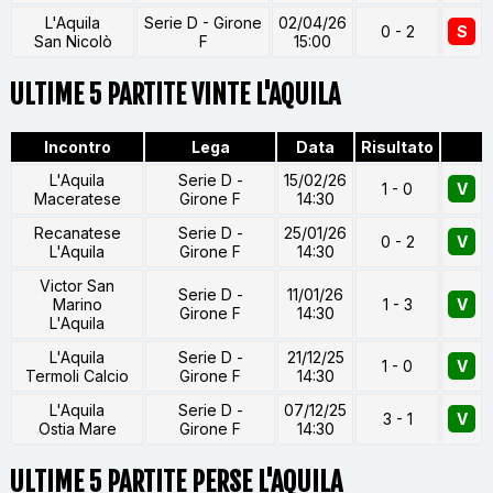
L'Aquila
Serie D - Girone
02/04/26
0 - 2
S
San Nicolò
F
15:00
ULTIME 5 PARTITE VINTE L'AQUILA
Incontro
Lega
Data
Risultato
L'Aquila
Serie D -
15/02/26
1 - 0
V
Maceratese
Girone F
14:30
Recanatese
Serie D -
25/01/26
0 - 2
V
L'Aquila
Girone F
14:30
Victor San
Serie D -
11/01/26
Marino
1 - 3
V
Girone F
14:30
L'Aquila
L'Aquila
Serie D -
21/12/25
1 - 0
V
Termoli Calcio
Girone F
14:30
L'Aquila
Serie D -
07/12/25
3 - 1
V
Ostia Mare
Girone F
14:30
ULTIME 5 PARTITE PERSE L'AQUILA