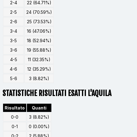
2-4
22 (64.71%)
2-5
24 (70.59%)
2-6
25 (73.53%)
3-4
16 (47.06%)
3-5
18 (52.94%)
3-6
19 (55.88%)
4-5
11 (32.35%)
4-6
12 (35.29%)
5-6
3 (8.82%)
STATISTICHE RISULTATI ESATTI L'AQUILA
Risultato
Quanti
0-0
3 (8.82%)
0-1
0 (0.00%)
0-2
2 (5.88%)