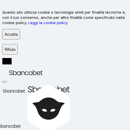
Questo sito utilizza cookie o tecnologie simili per finalità tecniche e,
con il tuo consenso, anche per altre finalità come specificato nella
cookie policy.
Leggi la cookie policy
Accetta
Rifiuta