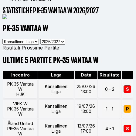
STATISTICHE PK-35 VANTAA W 2026/2027
PK-35 VANTAA W
Risultati
Prossime Partite
ULTIME 5 PARTITE PK-35 VANTAA W
Incontro
Lega
Data
Risultato
PK-35 Vantaa
Kansallinen
25/07/26
W
0 - 2
S
Liiga
13:00
HJK
VIFK W
Kansallinen
19/07/26
PK-35 Vantaa
1 - 1
P
Liiga
13:00
W
Åland United
Kansallinen
12/07/26
PK-35 Vantaa
4 - 1
S
Liiga
17:00
W