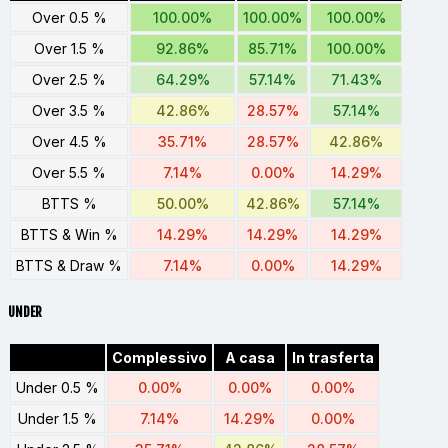
Over 0.5 %
100.00%
100.00%
100.00%
Over 1.5 %
92.86%
85.71%
100.00%
Over 2.5 %
64.29%
57.14%
71.43%
Over 3.5 %
42.86%
28.57%
57.14%
Over 4.5 %
35.71%
28.57%
42.86%
Over 5.5 %
7.14%
0.00%
14.29%
BTTS %
50.00%
42.86%
57.14%
BTTS & Win %
14.29%
14.29%
14.29%
BTTS & Draw %
7.14%
0.00%
14.29%
UNDER
Complessivo
A casa
In trasferta
Under 0.5 %
0.00%
0.00%
0.00%
Under 1.5 %
7.14%
14.29%
0.00%