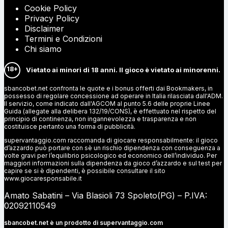
Cookie Policy
Privacy Policy
Disclaimer
Termini e Condizioni
Chi siamo
18+
Vietato ai minori di 18 anni. Il gioco è vietato ai minorenni.
sbancobet.net confronta le quote e i bonus offerti dai Bookmakers, in
possesso di regolare concessione ad operare in Italia rilasciata dall'ADM.
Il servizio, come indicato dall'AGCOM al punto 5.6 delle proprie Linee
Guida (allegate alla delibera 132/19/CONS), è effettuato nel rispetto del
principio di continenza, non ingannevolezza e trasparenza e non
costituisce pertanto una forma di pubblicità.
supervantaggio.com raccomanda di giocare responsabilmente: il gioco
d’azzardo può portare con sè un rischio dipendenza con conseguenza a
volte gravi per l’equilibrio psicologico ed economico dell’individuo. Per
maggiori informazioni sulla dipendenza da gioco d’azzardo e sul test per
capire se si è dipendenti, è possibile consultare il sito
www.giocaresponsabile.it
Amato Sabatini – Via Blasioli 73 Spoleto(PG) – P.IVA:
02092110549
sbancobet.net è un prodotto di
supervantaggio.com