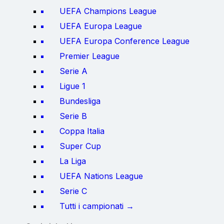
UEFA Champions League
UEFA Europa League
UEFA Europa Conference League
Premier League
Serie A
Ligue 1
Bundesliga
Serie B
Coppa Italia
Super Cup
La Liga
UEFA Nations League
Serie C
Tutti i campionati →