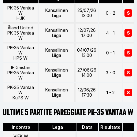
PK-35 Vantaa
Kansallinen
25/07/26
W
0 - 2
S
Liiga
13:00
HJK
Åland United
Kansallinen
12/07/26
PK-35 Vantaa
4 - 1
S
Liiga
17:00
W
PK-35 Vantaa
Kansallinen
04/07/26
W
0 - 1
S
Liiga
13:00
HPS W
IF Gnistan
Kansallinen
27/06/26
PK-35 Vantaa
3 - 0
S
Liiga
14:00
W
PK-35 Vantaa
Kansallinen
12/06/26
W
1 - 2
S
Liiga
17:30
KuPS W
ULTIME 5 PARTITE PAREGGIATE PK-35 VANTAA W
Incontro
Lega
Data
Risultato
VIFK W