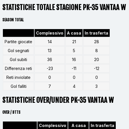
STATISTICHE TOTALE STAGIONE PK-35 VANTAA W
SEASON TOTAL
Complessivo
A casa
In trasferta
Partite giocate
14
21
28
Gol segnati
13
5
8
Gol subiti
36
16
20
Differenza reti
-23
-11
-12
Reti inviolate
0
0
0
Gol falliti
7
4
3
STATISTICHE OVER/UNDER PK-35 VANTAA W
OVER / BTTS
Complessivo
A casa
In trasferta