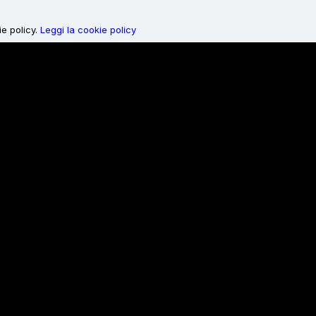
ie policy.
Leggi la cookie policy