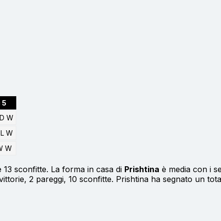
 5
D W
L W
W W
e 13 sconfitte. La forma in casa di
Prishtina
è media con i seg
ittorie, 2 pareggi, 10 sconfitte. Prishtina ha segnato un tota