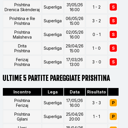
Prishtina
31/05/26
Superliga
1 - 2
S
Drenica Skënderaj
16:00
Prishtina e Re
06/05/26
Superliga
3 - 2
S
Prishtina
15:00
Prishtina
02/05/26
Superliga
0 - 1
S
Malisheva
16:00
Drita
29/04/26
Superliga
1 - 0
S
Prishtina
15:00
Ferizaj
17/03/26
Superliga
3 - 0
S
Prishtina
13:00
ULTIME 5 PARTITE PAREGGIATE PRISHTINA
Incontro
Lega
Data
Risultato
Prishtina
17/05/26
Superliga
3 - 3
P
Ferizaj
16:00
Prishtina
25/04/26
Superliga
1 - 1
P
Gjilani
20:00
Llapi
18/04/26