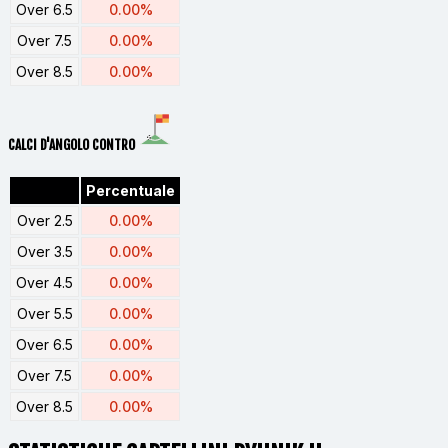
Over 6.5
0.00%
Over 7.5
0.00%
Over 8.5
0.00%
CALCI D'ANGOLO CONTRO
Percentuale
Over 2.5
0.00%
Over 3.5
0.00%
Over 4.5
0.00%
Over 5.5
0.00%
Over 6.5
0.00%
Over 7.5
0.00%
Over 8.5
0.00%