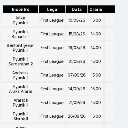
Incontro
Lega
Data
Orario
Mika
First League
10/08/26
15:00
Pyunik II
Pyunik II
First League
15/08/26
14:00
Banants II
Bentonit Ijevan
First League
19/08/26
14:00
Pyunik II
Pyunik II
First League
31/08/26
15:00
Sardarapat 2
Andranik
First League
07/09/26
15:00
Pyunik II
Pyunik II
First League
14/09/26
15:00
Araks Ararat
Ararat II
First League
21/09/26
15:00
Pyunik II
Pyunik II
First League
26/09/26
15:00
Shirak II
Hayq