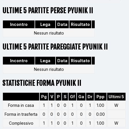
ULTIME 5 PARTITE PERSE PYUNIK II
Incontro
Lega
Data
Risultato
Nessun risultato
ULTIME 5 PARTITE PAREGGIATE PYUNIK II
Incontro
Lega
Data
Risultato
Nessun risultato
STATISTICHE FORMA PYUNIK II
Pg
V
P
S
Gf
Ga
Dr
Ppp
Ultimi 5
Forma in casa
1
1
0
0
1
0
1
1.00
W
Forma in trasferta
0
0
0
0
0
0
0
0.00
Complessivo
1
1
0
0
1
0
1
1.00
W