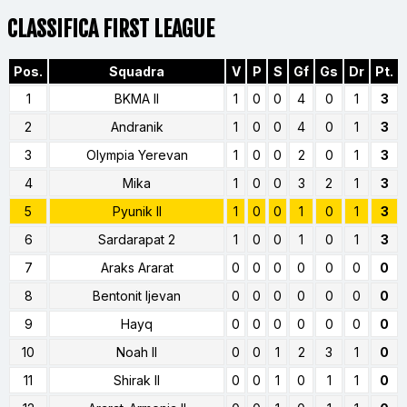
CLASSIFICA FIRST LEAGUE
Pos.
Squadra
V
P
S
Gf
Gs
Dr
Pt.
1
BKMA II
1
0
0
4
0
1
3
2
Andranik
1
0
0
4
0
1
3
3
Olympia Yerevan
1
0
0
2
0
1
3
4
Mika
1
0
0
3
2
1
3
5
Pyunik II
1
0
0
1
0
1
3
6
Sardarapat 2
1
0
0
1
0
1
3
7
Araks Ararat
0
0
0
0
0
0
0
8
Bentonit Ijevan
0
0
0
0
0
0
0
9
Hayq
0
0
0
0
0
0
0
10
Noah II
0
0
1
2
3
1
0
11
Shirak II
0
0
1
0
1
1
0