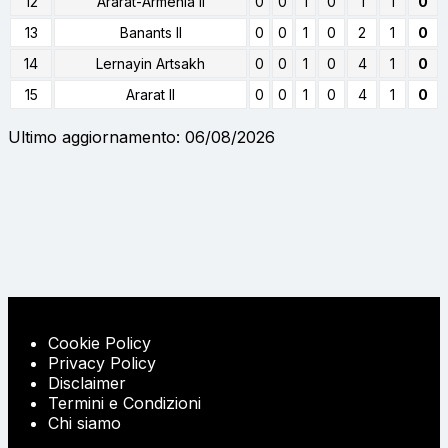
12
Ararat-Armenia II
0
0
1
0
1
1
0
13
Banants II
0
0
1
0
2
1
0
14
Lernayin Artsakh
0
0
1
0
4
1
0
15
Ararat II
0
0
1
0
4
1
0
Ultimo aggiornamento: 06/08/2026
Cookie Policy
Privacy Policy
Disclaimer
Termini e Condizioni
Chi siamo