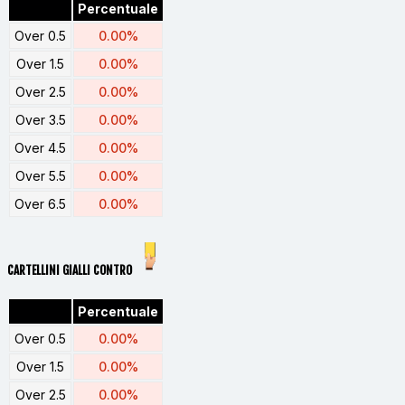
Percentuale
Over 0.5
0.00%
Over 1.5
0.00%
Over 2.5
0.00%
Over 3.5
0.00%
Over 4.5
0.00%
Over 5.5
0.00%
Over 6.5
0.00%
CARTELLINI GIALLI CONTRO
Percentuale
Over 0.5
0.00%
Over 1.5
0.00%
Over 2.5
0.00%