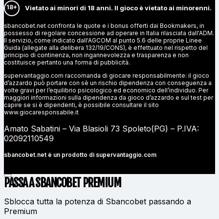
18+
Vietato ai minori di 18 anni. Il gioco è vietato ai minorenni.
sbancobet.net confronta le quote e i bonus offerti dai Bookmakers, in
possesso di regolare concessione ad operare in Italia rilasciata dall'ADM.
Il servizio, come indicato dall'AGCOM al punto 5.6 delle proprie Linee
Guida (allegate alla delibera 132/19/CONS), è effettuato nel rispetto del
principio di continenza, non ingannevolezza e trasparenza e non
costituisce pertanto una forma di pubblicità.
supervantaggio.com raccomanda di giocare responsabilmente: il gioco
d’azzardo può portare con sè un rischio dipendenza con conseguenza a
volte gravi per l’equilibrio psicologico ed economico dell’individuo. Per
maggiori informazioni sulla dipendenza da gioco d’azzardo e sul test per
capire se si è dipendenti, è possibile consultare il sito
www.giocaresponsabile.it
Amato Sabatini – Via Blasioli 73 Spoleto(PG) – P.IVA:
02092110549
sbancobet.net è un prodotto di
supervantaggio.com
PASSA A SBANCOBET
PREMIUM
Sblocca tutta la potenza di Sbancobet passando a
Premium