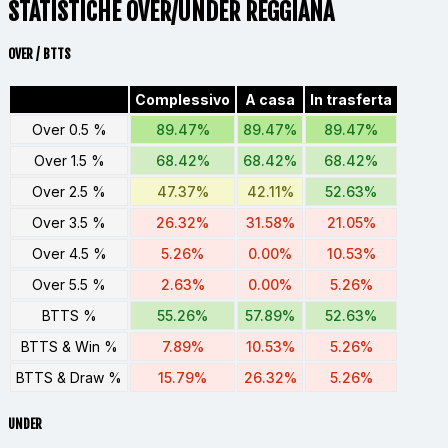
STATISTICHE OVER/UNDER REGGIANA
OVER / BTTS
Complessivo
A casa
In trasferta
Over 0.5 %
89.47%
89.47%
89.47%
Over 1.5 %
68.42%
68.42%
68.42%
Over 2.5 %
47.37%
42.11%
52.63%
Over 3.5 %
26.32%
31.58%
21.05%
Over 4.5 %
5.26%
0.00%
10.53%
Over 5.5 %
2.63%
0.00%
5.26%
BTTS %
55.26%
57.89%
52.63%
BTTS & Win %
7.89%
10.53%
5.26%
BTTS & Draw %
15.79%
26.32%
5.26%
UNDER