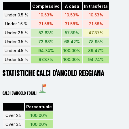
Complessivo
A casa
In trasferta
Under 0.5 %
10.53%
10.53%
10.53%
Under 1.5 %
31.58%
31.58%
31.58%
Under 2.5 %
52.63%
57.89%
47.37%
Under 3.5 %
73.68%
68.42%
78.95%
Under 4.5 %
94.74%
100.00%
89.47%
Under 5.5 %
97.37%
100.00%
94.74%
STATISTICHE CALCI D'ANGOLO REGGIANA
CALCI D'ANGOLO TOTALI
Percentuale
Over 2.5
100.00%
Over 3.5
100.00%