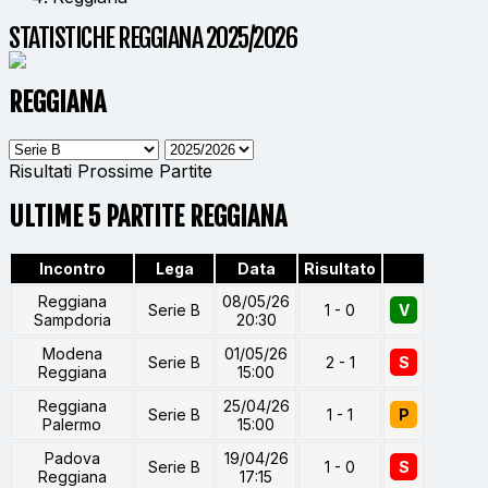
STATISTICHE REGGIANA 2025/2026
REGGIANA
Risultati
Prossime Partite
ULTIME 5 PARTITE REGGIANA
Incontro
Lega
Data
Risultato
Reggiana
08/05/26
Serie B
1 - 0
V
Sampdoria
20:30
Modena
01/05/26
Serie B
2 - 1
S
Reggiana
15:00
Reggiana
25/04/26
Serie B
1 - 1
P
Palermo
15:00
Padova
19/04/26
Serie B
1 - 0
S
Reggiana
17:15