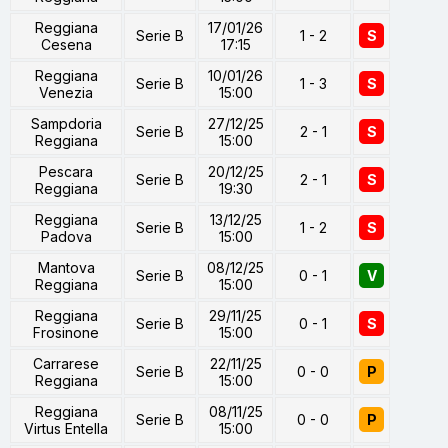
Reggiana
17/01/26
Serie B
1 - 2
S
Cesena
17:15
Reggiana
10/01/26
Serie B
1 - 3
S
Venezia
15:00
Sampdoria
27/12/25
Serie B
2 - 1
S
Reggiana
15:00
Pescara
20/12/25
Serie B
2 - 1
S
Reggiana
19:30
Reggiana
13/12/25
Serie B
1 - 2
S
Padova
15:00
Mantova
08/12/25
Serie B
0 - 1
V
Reggiana
15:00
Reggiana
29/11/25
Serie B
0 - 1
S
Frosinone
15:00
Carrarese
22/11/25
Serie B
0 - 0
P
Reggiana
15:00
Reggiana
08/11/25
Serie B
0 - 0
P
Virtus Entella
15:00