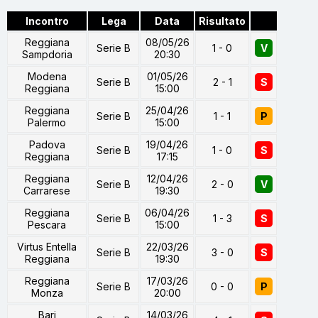
Incontro
Lega
Data
Risultato
Reggiana
08/05/26
Serie B
1 - 0
V
Sampdoria
20:30
Modena
01/05/26
Serie B
2 - 1
S
Reggiana
15:00
Reggiana
25/04/26
Serie B
1 - 1
P
Palermo
15:00
Padova
19/04/26
Serie B
1 - 0
S
Reggiana
17:15
Reggiana
12/04/26
Serie B
2 - 0
V
Carrarese
19:30
Reggiana
06/04/26
Serie B
1 - 3
S
Pescara
15:00
Virtus Entella
22/03/26
Serie B
3 - 0
S
Reggiana
19:30
Reggiana
17/03/26
Serie B
0 - 0
P
Monza
20:00
Bari
14/03/26