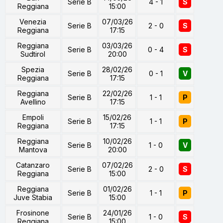
Serie B
4 - 1
S
Reggiana
15:00
Venezia
07/03/26
Serie B
2 - 0
S
Reggiana
17:15
Reggiana
03/03/26
Serie B
0 - 4
S
Sudtirol
20:00
Spezia
28/02/26
Serie B
0 - 1
V
Reggiana
17:15
Reggiana
22/02/26
Serie B
1 - 1
P
Avellino
17:15
Empoli
15/02/26
Serie B
1 - 1
P
Reggiana
17:15
Reggiana
10/02/26
Serie B
1 - 0
V
Mantova
20:00
Catanzaro
07/02/26
Serie B
2 - 0
S
Reggiana
15:00
Reggiana
01/02/26
Serie B
1 - 1
P
Juve Stabia
15:00
Frosinone
24/01/26
Serie B
1 - 0
S
Reggiana
15:00