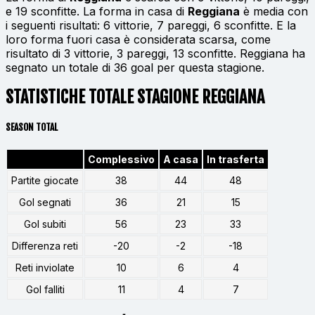
e 19 sconfitte. La forma in casa di
Reggiana
è media con
i seguenti risultati: 6 vittorie, 7 pareggi, 6 sconfitte. E la
loro forma fuori casa è considerata scarsa, come
risultato di 3 vittorie, 3 pareggi, 13 sconfitte. Reggiana ha
segnato un totale di 36 goal per questa stagione.
STATISTICHE TOTALE STAGIONE REGGIANA
SEASON TOTAL
Complessivo
A casa
In trasferta
Partite giocate
38
44
48
Gol segnati
36
21
15
Gol subiti
56
23
33
Differenza reti
-20
-2
-18
Reti inviolate
10
6
4
Gol falliti
11
4
7