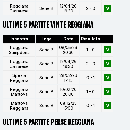
Reggiana
12/04/26
Serie B
2 - 0
V
Carrarese
19:30
ULTIME 5 PARTITE VINTE REGGIANA
Incontro
Lega
Data
Risultato
Reggiana
08/05/26
Serie B
1 - 0
V
Sampdoria
20:30
Reggiana
12/04/26
Serie B
2 - 0
V
Carrarese
19:30
Spezia
28/02/26
Serie B
0 - 1
V
Reggiana
17:15
Reggiana
10/02/26
Serie B
1 - 0
V
Mantova
20:00
Mantova
08/12/25
Serie B
0 - 1
V
Reggiana
15:00
ULTIME 5 PARTITE PERSE REGGIANA