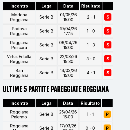
Incontro
Lega
Data
Risultato
Modena
01/05/26
Serie B
2 - 1
S
Reggiana
15:00
Padova
19/04/26
Serie B
1 - 0
S
Reggiana
17:15
Reggiana
06/04/26
Serie B
1 - 3
S
Pescara
15:00
Virtus Entella
22/03/26
Serie B
3 - 0
S
Reggiana
19:30
Bari
14/03/26
Serie B
4 - 1
S
Reggiana
15:00
ULTIME 5 PARTITE PAREGGIATE REGGIANA
Incontro
Lega
Data
Risultato
Reggiana
25/04/26
Serie B
1 - 1
P
Palermo
15:00
Reggiana
17/03/26
Serie B
0 - 0
P