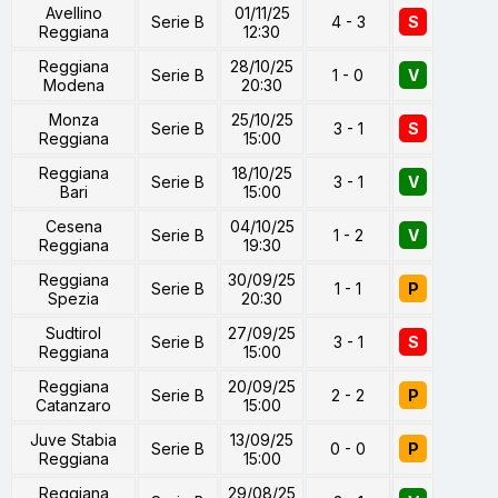
Avellino
01/11/25
Serie B
4 - 3
S
Reggiana
12:30
Reggiana
28/10/25
Serie B
1 - 0
V
Modena
20:30
Monza
25/10/25
Serie B
3 - 1
S
Reggiana
15:00
Reggiana
18/10/25
Serie B
3 - 1
V
Bari
15:00
Cesena
04/10/25
Serie B
1 - 2
V
Reggiana
19:30
Reggiana
30/09/25
Serie B
1 - 1
P
Spezia
20:30
Sudtirol
27/09/25
Serie B
3 - 1
S
Reggiana
15:00
Reggiana
20/09/25
Serie B
2 - 2
P
Catanzaro
15:00
Juve Stabia
13/09/25
Serie B
0 - 0
P
Reggiana
15:00
Reggiana
29/08/25