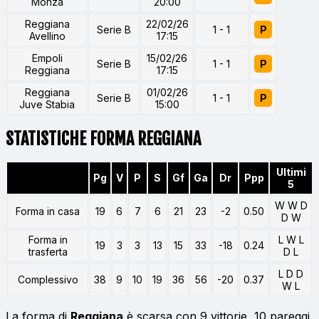
Monza
20:00
Reggiana
22/02/26
Serie B
1 - 1
P
Avellino
17:15
Empoli
15/02/26
Serie B
1 - 1
P
Reggiana
17:15
Reggiana
01/02/26
Serie B
1 - 1
P
Juve Stabia
15:00
STATISTICHE FORMA REGGIANA
Ultimi
Pg
V
P
S
Gf
Ga
Dr
Ppp
5
W W D
Forma in casa
19
6
7
6
21
23
-2
0.50
D W
Forma in
L W L
19
3
3
13
15
33
-18
0.24
trasferta
D L
L D D
Complessivo
38
9
10
19
36
56
-20
0.37
W L
La forma di
Reggiana
è scarsa con 9 vittorie, 10 pareggi,