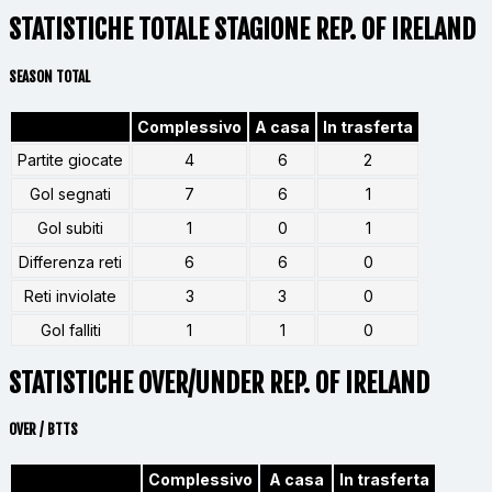
STATISTICHE TOTALE STAGIONE REP. OF IRELAND
SEASON TOTAL
Complessivo
A casa
In trasferta
Partite giocate
4
6
2
Gol segnati
7
6
1
Gol subiti
1
0
1
Differenza reti
6
6
0
Reti inviolate
3
3
0
Gol falliti
1
1
0
STATISTICHE OVER/UNDER REP. OF IRELAND
OVER / BTTS
Complessivo
A casa
In trasferta