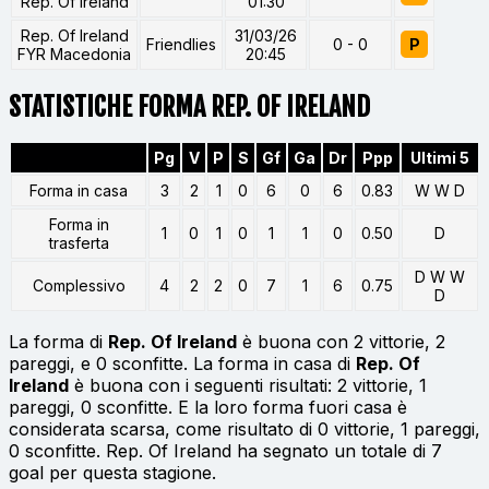
Rep. Of Ireland
01:30
Rep. Of Ireland
31/03/26
Friendlies
0 - 0
P
FYR Macedonia
20:45
STATISTICHE FORMA REP. OF IRELAND
Pg
V
P
S
Gf
Ga
Dr
Ppp
Ultimi 5
Forma in casa
3
2
1
0
6
0
6
0.83
W W D
Forma in
1
0
1
0
1
1
0
0.50
D
trasferta
D W W
Complessivo
4
2
2
0
7
1
6
0.75
D
La forma di
Rep. Of Ireland
è buona con 2 vittorie, 2
pareggi, e 0 sconfitte. La forma in casa di
Rep. Of
Ireland
è buona con i seguenti risultati: 2 vittorie, 1
pareggi, 0 sconfitte. E la loro forma fuori casa è
considerata scarsa, come risultato di 0 vittorie, 1 pareggi,
0 sconfitte. Rep. Of Ireland ha segnato un totale di 7
goal per questa stagione.