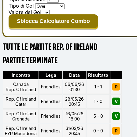
Tipo di Gol
Valore del Gol
Sblocca Calcolatore Combo
TUTTE LE PARTITE REP. OF IRELAND
PARTITE TERMINATE
Incontro
Lega
Data
Risultato
Canada
06/06/26
Friendlies
1 - 1
P
Rep. Of Ireland
01:30
Rep. Of Ireland
28/05/26
Friendlies
1 - 0
V
Qatar
20:45
Rep. Of Ireland
16/05/26
Friendlies
5 - 0
V
Grenada
18:00
Rep. Of Ireland
31/03/26
Friendlies
0 - 0
P
FYR Macedonia
20:45