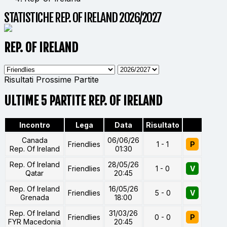
STATISTICHE REP. OF IRELAND 2026/2027
REP. OF IRELAND
Risultati
Prossime Partite
ULTIME 5 PARTITE REP. OF IRELAND
Incontro
Lega
Data
Risultato
Canada
06/06/26
Friendlies
1 - 1
P
Rep. Of Ireland
01:30
Rep. Of Ireland
28/05/26
Friendlies
1 - 0
V
Qatar
20:45
Rep. Of Ireland
16/05/26
Friendlies
5 - 0
V
Grenada
18:00
Rep. Of Ireland
31/03/26
Friendlies
0 - 0
P
FYR Macedonia
20:45