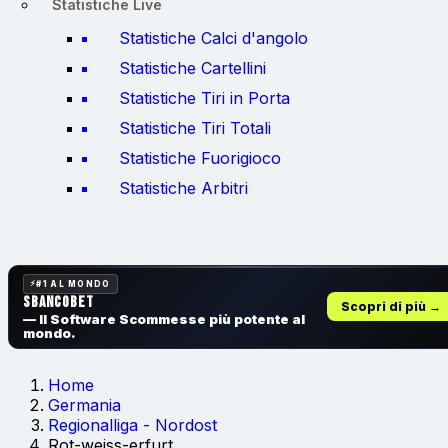
Statistiche Live
Statistiche Calci d'angolo
Statistiche Cartellini
Statistiche Tiri in Porta
Statistiche Tiri Totali
Statistiche Fuorigioco
Statistiche Arbitri
#1 AL MONDO
SbancoBet
Scopri di più →
— Il Software Scommesse
più potente al
mondo.
Home
Germania
Regionalliga - Nordost
Rot-weiss-erfurt