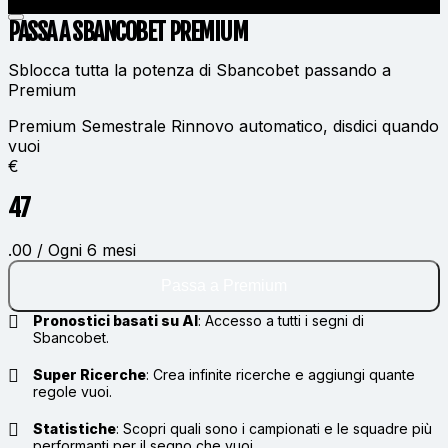
PASSA A SBANCOBET
PREMIUM
Sblocca tutta la potenza di Sbancobet passando a
Premium
Premium Semestrale
Rinnovo automatico, disdici quando
vuoi
€
47
.00 / Ogni 6 mesi
Passa a Premium
Pronostici basati su AI
:
Accesso a tutti i segni di
Sbancobet.
Super Ricerche
:
Crea infinite ricerche e aggiungi quante
regole vuoi.
Statistiche
:
Scopri quali sono i campionati e le squadre più
performanti per il segno che vuoi.