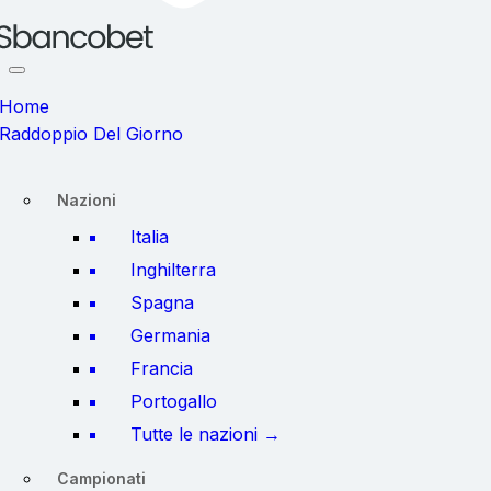
Home
Raddoppio Del Giorno
Nazioni
Italia
Inghilterra
Spagna
Germania
Francia
Portogallo
Tutte le nazioni →
Campionati