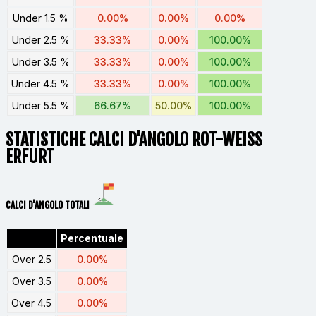
Under 1.5 %
0.00%
0.00%
0.00%
Under 2.5 %
33.33%
0.00%
100.00%
Under 3.5 %
33.33%
0.00%
100.00%
Under 4.5 %
33.33%
0.00%
100.00%
Under 5.5 %
66.67%
50.00%
100.00%
STATISTICHE CALCI D'ANGOLO ROT-WEISS
ERFURT
CALCI D'ANGOLO TOTALI
Percentuale
Over 2.5
0.00%
Over 3.5
0.00%
Over 4.5
0.00%