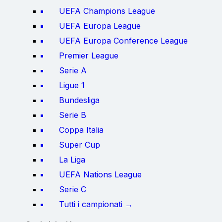
UEFA Champions League
UEFA Europa League
UEFA Europa Conference League
Premier League
Serie A
Ligue 1
Bundesliga
Serie B
Coppa Italia
Super Cup
La Liga
UEFA Nations League
Serie C
Tutti i campionati →