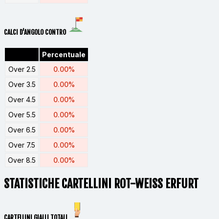
CALCI D'ANGOLO CONTRO
Percentuale
Over 2.5
0.00%
Over 3.5
0.00%
Over 4.5
0.00%
Over 5.5
0.00%
Over 6.5
0.00%
Over 7.5
0.00%
Over 8.5
0.00%
STATISTICHE CARTELLINI ROT-WEISS ERFURT
CARTELLINI GIALLI TOTALI