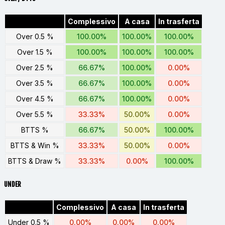
Complessivo
A casa
In trasferta
Over 0.5 %
100.00%
100.00%
100.00%
Over 1.5 %
100.00%
100.00%
100.00%
Over 2.5 %
66.67%
100.00%
0.00%
Over 3.5 %
66.67%
100.00%
0.00%
Over 4.5 %
66.67%
100.00%
0.00%
Over 5.5 %
33.33%
50.00%
0.00%
BTTS %
66.67%
50.00%
100.00%
BTTS & Win %
33.33%
50.00%
0.00%
BTTS & Draw %
33.33%
0.00%
100.00%
UNDER
Complessivo
A casa
In trasferta
Under 0.5 %
0.00%
0.00%
0.00%