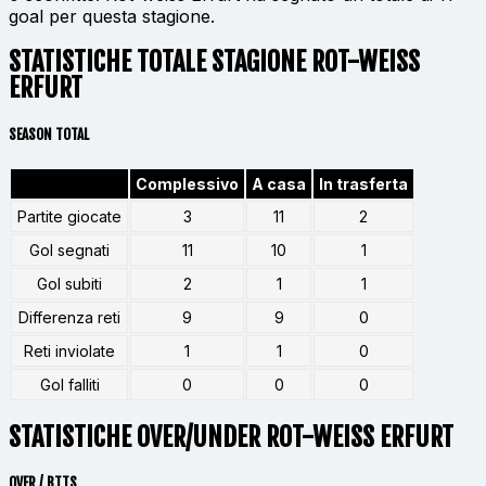
goal per questa stagione.
STATISTICHE TOTALE STAGIONE ROT-WEISS
ERFURT
SEASON TOTAL
Complessivo
A casa
In trasferta
Partite giocate
3
11
2
Gol segnati
11
10
1
Gol subiti
2
1
1
Differenza reti
9
9
0
Reti inviolate
1
1
0
Gol falliti
0
0
0
STATISTICHE OVER/UNDER ROT-WEISS ERFURT
OVER / BTTS