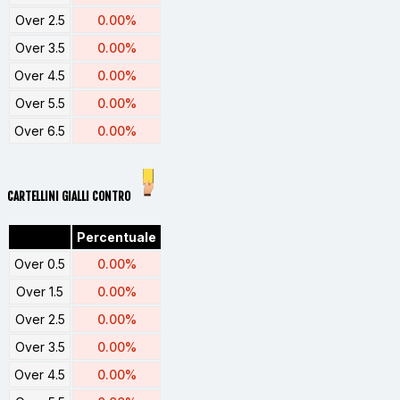
Over 2.5
0.00%
Over 3.5
0.00%
Over 4.5
0.00%
Over 5.5
0.00%
Over 6.5
0.00%
CARTELLINI GIALLI CONTRO
Percentuale
Over 0.5
0.00%
Over 1.5
0.00%
Over 2.5
0.00%
Over 3.5
0.00%
Over 4.5
0.00%