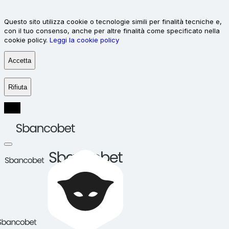
Questo sito utilizza cookie o tecnologie simili per finalità tecniche e,
con il tuo consenso, anche per altre finalità come specificato nella
cookie policy.
Leggi la cookie policy
Accetta
Rifiuta