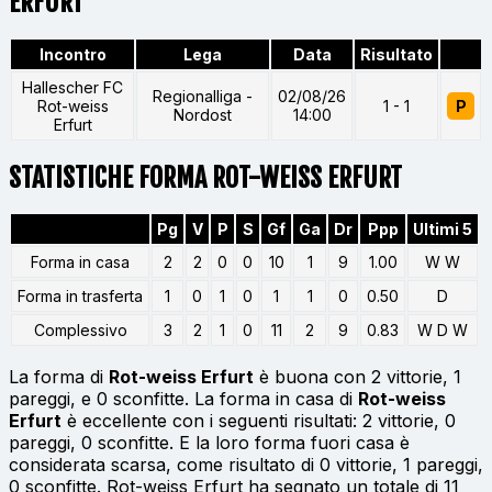
ERFURT
Incontro
Lega
Data
Risultato
Hallescher FC
Regionalliga -
02/08/26
Rot-weiss
1 - 1
P
Nordost
14:00
Erfurt
STATISTICHE FORMA ROT-WEISS ERFURT
Pg
V
P
S
Gf
Ga
Dr
Ppp
Ultimi 5
Forma in casa
2
2
0
0
10
1
9
1.00
W W
Forma in trasferta
1
0
1
0
1
1
0
0.50
D
Complessivo
3
2
1
0
11
2
9
0.83
W D W
La forma di
Rot-weiss Erfurt
è buona con 2 vittorie, 1
pareggi, e 0 sconfitte. La forma in casa di
Rot-weiss
Erfurt
è eccellente con i seguenti risultati: 2 vittorie, 0
pareggi, 0 sconfitte. E la loro forma fuori casa è
considerata scarsa, come risultato di 0 vittorie, 1 pareggi,
0 sconfitte. Rot-weiss Erfurt ha segnato un totale di 11