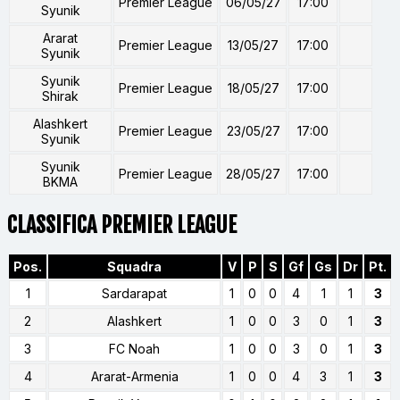
Premier League
06/05/27
17:00
Syunik
Ararat
Premier League
13/05/27
17:00
Syunik
Syunik
Premier League
18/05/27
17:00
Shirak
Alashkert
Premier League
23/05/27
17:00
Syunik
Syunik
Premier League
28/05/27
17:00
BKMA
CLASSIFICA PREMIER LEAGUE
Pos.
Squadra
V
P
S
Gf
Gs
Dr
Pt.
1
Sardarapat
1
0
0
4
1
1
3
2
Alashkert
1
0
0
3
0
1
3
3
FC Noah
1
0
0
3
0
1
3
4
Ararat-Armenia
1
0
0
4
3
1
3