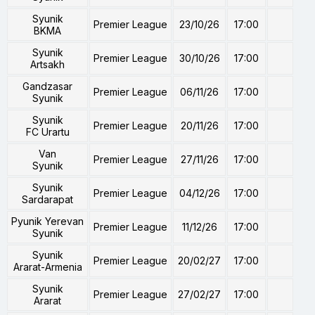
Syunik
Premier League
23/10/26
17:00
BKMA
Syunik
Premier League
30/10/26
17:00
Artsakh
Gandzasar
Premier League
06/11/26
17:00
Syunik
Syunik
Premier League
20/11/26
17:00
FC Urartu
Van
Premier League
27/11/26
17:00
Syunik
Syunik
Premier League
04/12/26
17:00
Sardarapat
Pyunik Yerevan
Premier League
11/12/26
17:00
Syunik
Syunik
Premier League
20/02/27
17:00
Ararat-Armenia
Syunik
Premier League
27/02/27
17:00
Ararat