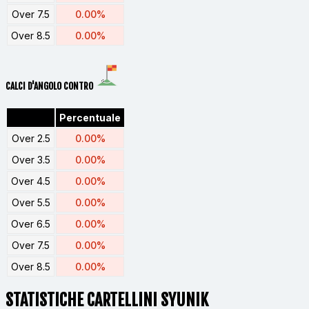
Over 7.5
0.00%
Over 8.5
0.00%
CALCI D'ANGOLO CONTRO
Percentuale
Over 2.5
0.00%
Over 3.5
0.00%
Over 4.5
0.00%
Over 5.5
0.00%
Over 6.5
0.00%
Over 7.5
0.00%
Over 8.5
0.00%
STATISTICHE CARTELLINI SYUNIK