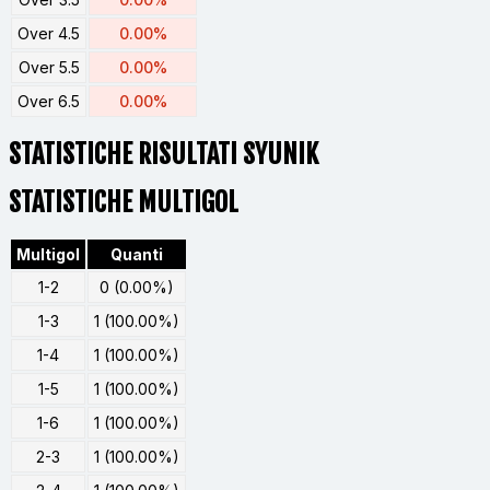
Over 4.5
0.00%
Over 5.5
0.00%
Over 6.5
0.00%
STATISTICHE RISULTATI SYUNIK
STATISTICHE MULTIGOL
Multigol
Quanti
1-2
0 (0.00%)
1-3
1 (100.00%)
1-4
1 (100.00%)
1-5
1 (100.00%)
1-6
1 (100.00%)
2-3
1 (100.00%)