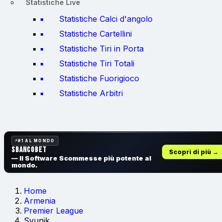
Statistiche Live
Statistiche Calci d'angolo
Statistiche Cartellini
Statistiche Tiri in Porta
Statistiche Tiri Totali
Statistiche Fuorigioco
Statistiche Arbitri
#1 AL MONDO
SbancoBet
Scopri di più →
— Il Software Scommesse
più potente al
mondo.
Home
Armenia
Premier League
Syunik