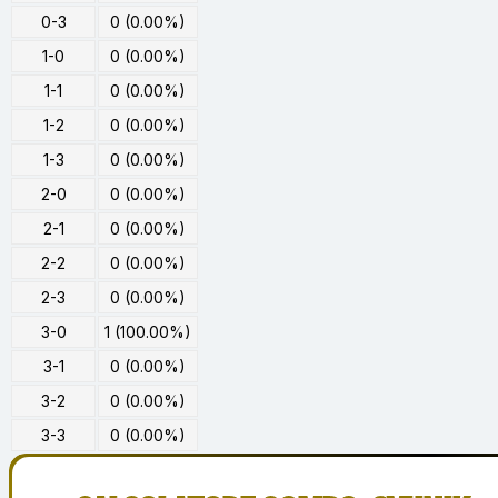
0-3
0 (0.00%)
1-0
0 (0.00%)
1-1
0 (0.00%)
1-2
0 (0.00%)
1-3
0 (0.00%)
2-0
0 (0.00%)
2-1
0 (0.00%)
2-2
0 (0.00%)
2-3
0 (0.00%)
3-0
1 (100.00%)
3-1
0 (0.00%)
3-2
0 (0.00%)
3-3
0 (0.00%)