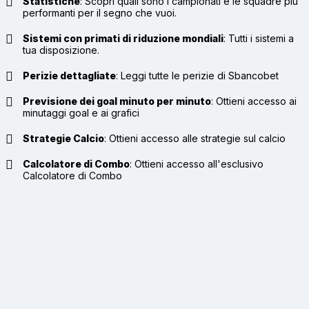
Statistiche
:
Scopri quali sono i campionati e le squadre più
performanti per il segno che vuoi.
Sistemi con primati di riduzione mondiali
:
Tutti i sistemi a
tua disposizione.
Perizie dettagliate
:
Leggi tutte le perizie di Sbancobet
Previsione dei goal minuto per minuto
:
Ottieni accesso ai
minutaggi goal e ai grafici
Strategie Calcio
:
Ottieni accesso alle strategie sul calcio
Calcolatore di Combo
:
Ottieni accesso all'esclusivo
Calcolatore di Combo