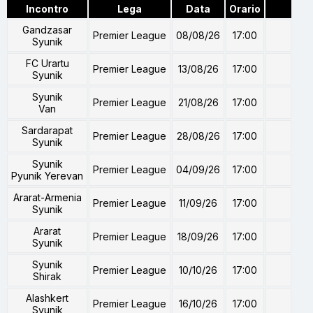
Incontro
Lega
Data
Orario
Gandzasar
Premier League
08/08/26
17:00
Syunik
FC Urartu
Premier League
13/08/26
17:00
Syunik
Syunik
Premier League
21/08/26
17:00
Van
Sardarapat
Premier League
28/08/26
17:00
Syunik
Syunik
Premier League
04/09/26
17:00
Pyunik Yerevan
Ararat-Armenia
Premier League
11/09/26
17:00
Syunik
Ararat
Premier League
18/09/26
17:00
Syunik
Syunik
Premier League
10/10/26
17:00
Shirak
Alashkert
Premier League
16/10/26
17:00
Syunik