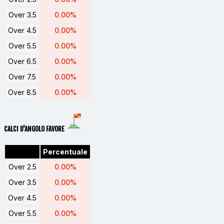
Over 3.5
0.00%
Over 4.5
0.00%
Over 5.5
0.00%
Over 6.5
0.00%
Over 7.5
0.00%
Over 8.5
0.00%
CALCI D'ANGOLO FAVORE
Percentuale
Over 2.5
0.00%
Over 3.5
0.00%
Over 4.5
0.00%
Over 5.5
0.00%