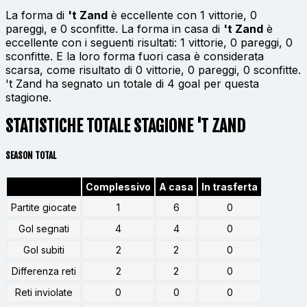
La forma di
't Zand
è eccellente con 1 vittorie, 0
pareggi, e 0 sconfitte. La forma in casa di
't Zand
è
eccellente con i seguenti risultati: 1 vittorie, 0 pareggi, 0
sconfitte. E la loro forma fuori casa è considerata
scarsa, come risultato di 0 vittorie, 0 pareggi, 0 sconfitte.
't Zand ha segnato un totale di 4 goal per questa
stagione.
STATISTICHE TOTALE STAGIONE 'T ZAND
SEASON TOTAL
Complessivo
A casa
In trasferta
Partite giocate
1
6
0
Gol segnati
4
4
0
Gol subiti
2
2
0
Differenza reti
2
2
0
Reti inviolate
0
0
0