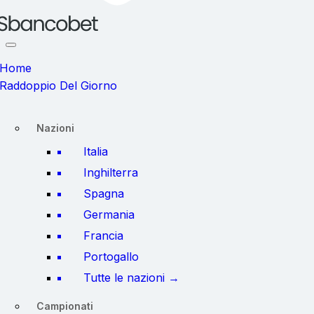
Home
Raddoppio Del Giorno
Nazioni
Italia
Inghilterra
Spagna
Germania
Francia
Portogallo
Tutte le nazioni →
Campionati