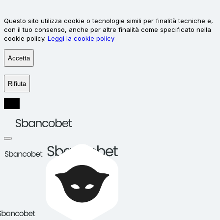
Questo sito utilizza cookie o tecnologie simili per finalità tecniche e,
con il tuo consenso, anche per altre finalità come specificato nella
cookie policy.
Leggi la cookie policy
Accetta
Rifiuta