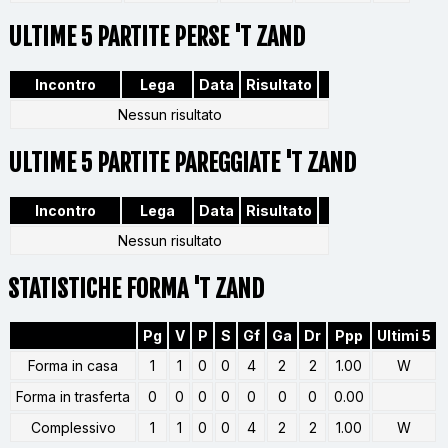
ULTIME 5 PARTITE PERSE 'T ZAND
Incontro
Lega
Data
Risultato
Nessun risultato
ULTIME 5 PARTITE PAREGGIATE 'T ZAND
Incontro
Lega
Data
Risultato
Nessun risultato
STATISTICHE FORMA 'T ZAND
Pg
V
P
S
Gf
Ga
Dr
Ppp
Ultimi 5
Forma in casa
1
1
0
0
4
2
2
1.00
W
Forma in trasferta
0
0
0
0
0
0
0
0.00
Complessivo
1
1
0
0
4
2
2
1.00
W