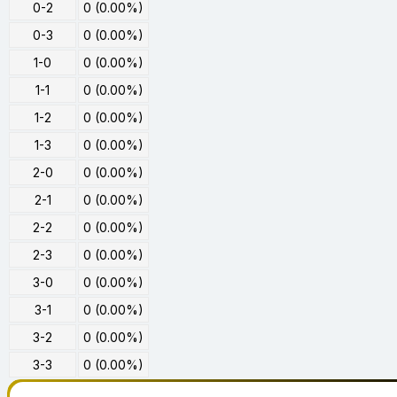
0-2
0 (0.00%)
0-3
0 (0.00%)
1-0
0 (0.00%)
1-1
0 (0.00%)
1-2
0 (0.00%)
1-3
0 (0.00%)
2-0
0 (0.00%)
2-1
0 (0.00%)
2-2
0 (0.00%)
2-3
0 (0.00%)
3-0
0 (0.00%)
3-1
0 (0.00%)
3-2
0 (0.00%)
3-3
0 (0.00%)