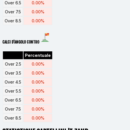
Over 6.5
0.00%
Over 7.5
0.00%
Over 8.5
0.00%
CALCI D'ANGOLO CONTRO
Percentuale
Over 2.5
0.00%
Over 3.5
0.00%
Over 4.5
0.00%
Over 5.5
0.00%
Over 6.5
0.00%
Over 7.5
0.00%
Over 8.5
0.00%