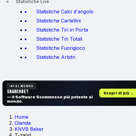
Statistiche Live
Statistiche Calci d'angolo
Statistiche Cartellini
Statistiche Tiri in Porta
Statistiche Tiri Totali
Statistiche Fuorigioco
Statistiche Arbitri
#1 AL MONDO
SbancoBet
Scopri di più →
— Il Software Scommesse
più potente al
mondo.
Home
Olanda
KNVB Beker
T-zand