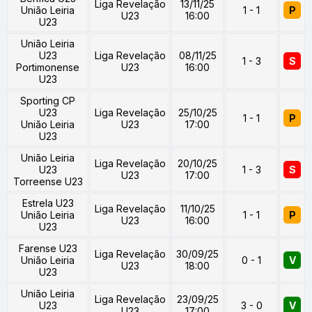
Liga Revelação
13/11/25
União Leiria
1 - 1
P
U23
16:00
U23
União Leiria
U23
Liga Revelação
08/11/25
1 - 3
S
Portimonense
U23
16:00
U23
Sporting CP
U23
Liga Revelação
25/10/25
1 - 1
P
União Leiria
U23
17:00
U23
União Leiria
Liga Revelação
20/10/25
U23
1 - 3
S
U23
17:00
Torreense U23
Estrela U23
Liga Revelação
11/10/25
União Leiria
1 - 1
P
U23
16:00
U23
Farense U23
Liga Revelação
30/09/25
União Leiria
0 - 1
V
U23
18:00
U23
União Leiria
Liga Revelação
23/09/25
U23
3 - 0
V
U23
17:00