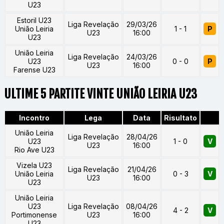
U23
Estoril U23
Liga Revelação
29/03/26
União Leiria
1 - 1
P
U23
16:00
U23
União Leiria
Liga Revelação
24/03/26
U23
0 - 0
P
U23
16:00
Farense U23
ULTIME 5 PARTITE VINTE UNIÃO LEIRIA U23
Incontro
Lega
Data
Risultato
União Leiria
Liga Revelação
28/04/26
U23
1 - 0
V
U23
16:00
Rio Ave U23
Vizela U23
Liga Revelação
21/04/26
União Leiria
0 - 3
V
U23
16:00
U23
União Leiria
U23
Liga Revelação
08/04/26
4 - 2
V
Portimonense
U23
16:00
U23