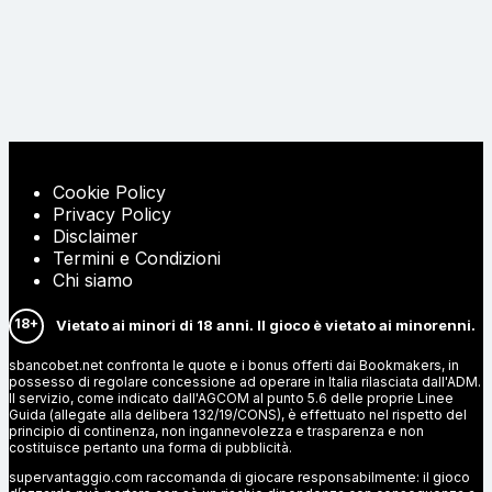
Cookie Policy
Privacy Policy
Disclaimer
Termini e Condizioni
Chi siamo
18+
Vietato ai minori di 18 anni. Il gioco è vietato ai minorenni.
sbancobet.net confronta le quote e i bonus offerti dai Bookmakers, in
possesso di regolare concessione ad operare in Italia rilasciata dall'ADM.
Il servizio, come indicato dall'AGCOM al punto 5.6 delle proprie Linee
Guida (allegate alla delibera 132/19/CONS), è effettuato nel rispetto del
principio di continenza, non ingannevolezza e trasparenza e non
costituisce pertanto una forma di pubblicità.
supervantaggio.com raccomanda di giocare responsabilmente: il gioco