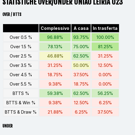
STATISTICHE OVER/UNDER UNIÃO LEIRIA U23
OVER / BTTS
Complessivo
A casa
In trasferta
Over 0.5 %
96.88%
93.75%
100.00%
Over 1.5 %
78.13%
75.00%
81.25%
Over 2.5 %
46.88%
62.50%
31.25%
Over 3.5 %
31.25%
50.00%
12.50%
Over 4.5 %
18.75%
37.50%
0.00%
Over 5.5 %
9.38%
18.75%
0.00%
BTTS %
59.38%
62.50%
56.25%
BTTS & Win %
9.38%
12.50%
6.25%
BTTS & Draw %
21.88%
6.25%
37.50%
UNDER