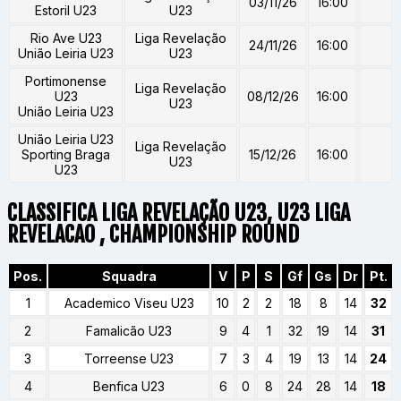
03/11/26
16:00
Estoril U23
U23
Rio Ave U23
Liga Revelação
24/11/26
16:00
União Leiria U23
U23
Portimonense
Liga Revelação
U23
08/12/26
16:00
U23
União Leiria U23
União Leiria U23
Liga Revelação
Sporting Braga
15/12/26
16:00
U23
U23
CLASSIFICA LIGA REVELAÇÃO U23, U23 LIGA
REVELACAO , CHAMPIONSHIP ROUND
Pos.
Squadra
V
P
S
Gf
Gs
Dr
Pt.
1
Academico Viseu U23
10
2
2
18
8
14
32
2
Famalicão U23
9
4
1
32
19
14
31
3
Torreense U23
7
3
4
19
13
14
24
4
Benfica U23
6
0
8
24
28
14
18