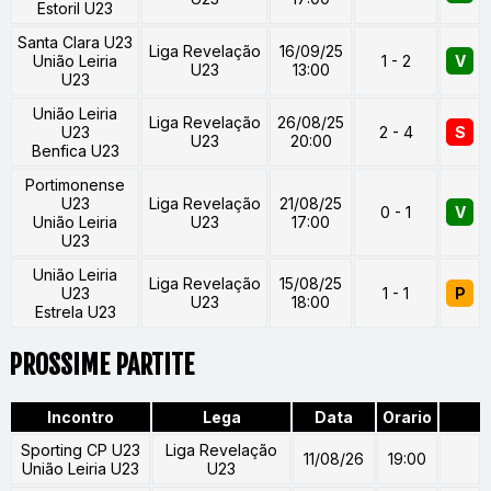
Estoril U23
Santa Clara U23
Liga Revelação
16/09/25
União Leiria
1 - 2
V
U23
13:00
U23
União Leiria
Liga Revelação
26/08/25
U23
2 - 4
S
U23
20:00
Benfica U23
Portimonense
U23
Liga Revelação
21/08/25
0 - 1
V
União Leiria
U23
17:00
U23
União Leiria
Liga Revelação
15/08/25
U23
1 - 1
P
U23
18:00
Estrela U23
PROSSIME PARTITE
Incontro
Lega
Data
Orario
Sporting CP U23
Liga Revelação
11/08/26
19:00
União Leiria U23
U23