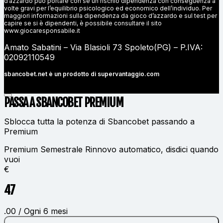
d’azzardo può portare con sè un rischio dipendenza con conseguenza a
volte gravi per l’equilibrio psicologico ed economico dell’individuo. Per
maggiori informazioni sulla dipendenza da gioco d’azzardo e sul test per
capire se si è dipendenti, è possibile consultare il sito
www.giocaresponsabile.it
Amato Sabatini – Via Blasioli 73 Spoleto(PG) – P.IVA:
02092110549
sbancobet.net è un prodotto di
supervantaggio.com
PASSA A SBANCOBET
PREMIUM
Sblocca tutta la potenza di Sbancobet passando a
Premium
Premium Semestrale
Rinnovo automatico, disdici quando
vuoi
€
47
.00 / Ogni 6 mesi