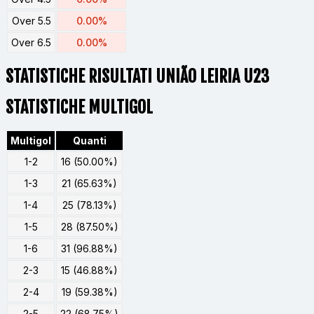
Over 5.5
0.00%
Over 6.5
0.00%
STATISTICHE RISULTATI UNIÃO LEIRIA U23
STATISTICHE MULTIGOL
Multigol
Quanti
1-2
16 (50.00%)
1-3
21 (65.63%)
1-4
25 (78.13%)
1-5
28 (87.50%)
1-6
31 (96.88%)
2-3
15 (46.88%)
2-4
19 (59.38%)
2-5
22 (68.75%)