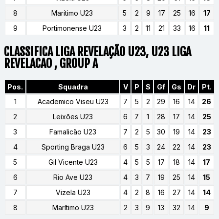
8
Marítimo U23
5
2
9
17
25
16
17
9
Portimonense U23
3
2
11
21
33
16
11
CLASSIFICA LIGA REVELAÇÃO U23, U23 LIGA
REVELACAO , GROUP A
Pos.
Squadra
V
P
S
Gf
Gs
Dr
Pt.
1
Academico Viseu U23
7
5
2
29
16
14
26
2
Leixões U23
6
7
1
28
17
14
25
3
Famalicão U23
7
2
5
30
19
14
23
4
Sporting Braga U23
6
5
3
24
22
14
23
5
Gil Vicente U23
4
5
5
17
18
14
17
6
Rio Ave U23
4
3
7
19
25
14
15
7
Vizela U23
4
2
8
16
27
14
14
8
Marítimo U23
2
3
9
13
32
14
9