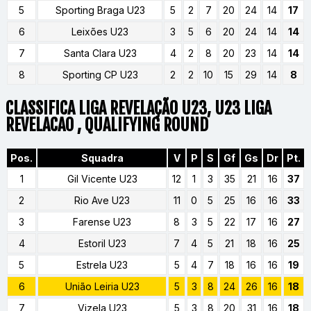
5
Sporting Braga U23
5
2
7
20
24
14
17
6
Leixões U23
3
5
6
20
24
14
14
7
Santa Clara U23
4
2
8
20
23
14
14
8
Sporting CP U23
2
2
10
15
29
14
8
CLASSIFICA LIGA REVELAÇÃO U23, U23 LIGA
REVELACAO , QUALIFYING ROUND
Pos.
Squadra
V
P
S
Gf
Gs
Dr
Pt.
1
Gil Vicente U23
12
1
3
35
21
16
37
2
Rio Ave U23
11
0
5
25
16
16
33
3
Farense U23
8
3
5
22
17
16
27
4
Estoril U23
7
4
5
21
18
16
25
5
Estrela U23
5
4
7
18
16
16
19
6
União Leiria U23
5
3
8
24
26
16
18
7
Vizela U23
5
3
8
20
31
16
18