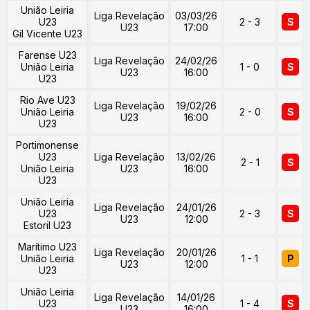
União Leiria
Liga Revelação
03/03/26
U23
2 - 3
S
U23
17:00
Gil Vicente U23
Farense U23
Liga Revelação
24/02/26
União Leiria
1 - 0
S
U23
16:00
U23
Rio Ave U23
Liga Revelação
19/02/26
União Leiria
2 - 0
S
U23
16:00
U23
Portimonense
U23
Liga Revelação
13/02/26
2 - 1
S
União Leiria
U23
16:00
U23
União Leiria
Liga Revelação
24/01/26
U23
2 - 3
S
U23
12:00
Estoril U23
Marítimo U23
Liga Revelação
20/01/26
União Leiria
1 - 1
P
U23
12:00
U23
União Leiria
Liga Revelação
14/01/26
U23
1 - 4
S
U23
16:00