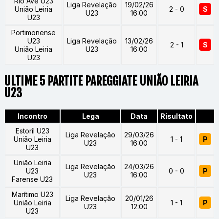
Rio Ave U23
Liga Revelação
19/02/26
União Leiria
2 - 0
S
U23
16:00
U23
Portimonense
U23
Liga Revelação
13/02/26
2 - 1
S
União Leiria
U23
16:00
U23
ULTIME 5 PARTITE PAREGGIATE UNIÃO LEIRIA
U23
Incontro
Lega
Data
Risultato
Estoril U23
Liga Revelação
29/03/26
União Leiria
1 - 1
P
U23
16:00
U23
União Leiria
Liga Revelação
24/03/26
U23
0 - 0
P
U23
16:00
Farense U23
Marítimo U23
Liga Revelação
20/01/26
União Leiria
1 - 1
P
U23
12:00
U23