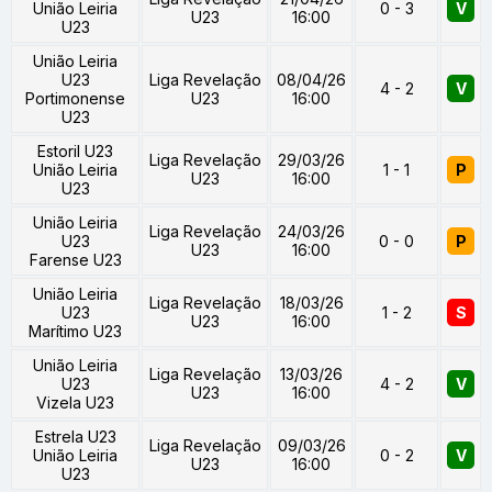
União Leiria
0 - 3
V
U23
16:00
U23
União Leiria
U23
Liga Revelação
08/04/26
4 - 2
V
Portimonense
U23
16:00
U23
Estoril U23
Liga Revelação
29/03/26
União Leiria
1 - 1
P
U23
16:00
U23
União Leiria
Liga Revelação
24/03/26
U23
0 - 0
P
U23
16:00
Farense U23
União Leiria
Liga Revelação
18/03/26
U23
1 - 2
S
U23
16:00
Marítimo U23
União Leiria
Liga Revelação
13/03/26
U23
4 - 2
V
U23
16:00
Vizela U23
Estrela U23
Liga Revelação
09/03/26
União Leiria
0 - 2
V
U23
16:00
U23