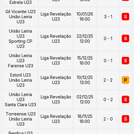
Estrela U23
Gil Vicente U23
Liga Revelação
10/01/26
União Leiria
3 - 1
S
U23
16:00
U23
União Leiria
U23
Liga Revelação
22/12/25
0 - 1
S
Sporting CP
U23
12:00
U23
União Leiria
Liga Revelação
15/12/25
U23
0 - 1
S
U23
16:00
Farense U23
Estoril U23
Liga Revelação
10/12/25
União Leiria
2 - 2
P
U23
13:00
U23
União Leiria
Liga Revelação
02/12/25
U23
0 - 2
S
U23
12:00
Santa Clara U23
Torreense U23
Liga Revelação
18/11/25
União Leiria
2 - 0
S
U23
16:00
U23
Benfica U23