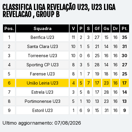
CLASSIFICA LIGA REVELAÇÃO U23, U23 LIGA
REVELACAO , GROUP B
Pos.
Squadra
V
P
S
Gf
Gs
Dr
Pt.
1
Benfica U23
11
2
3
27
15
16
35
2
Santa Clara U23
10
1
5
21
14
16
31
3
Torreense U23
10
0
6
25
16
16
30
4
Sporting CP U23
8
3
5
28
14
16
27
5
Farense U23
8
1
7
19
18
16
25
6
União Leiria U23
4
5
7
17
23
16
17
7
Estrela U23
3
5
8
17
28
16
14
8
Portimonense U23
5
1
10
13
23
16
13
9
Estoril U23
1
6
9
15
31
16
9
Ultimo aggiornamento: 07/08/2026