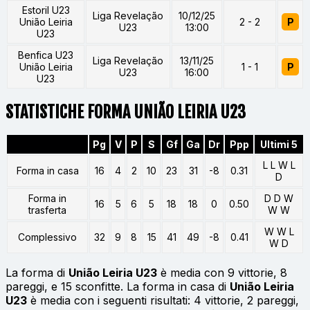
Estoril U23
Liga Revelação
10/12/25
União Leiria
2 - 2
P
U23
13:00
U23
Benfica U23
Liga Revelação
13/11/25
União Leiria
1 - 1
P
U23
16:00
U23
STATISTICHE FORMA UNIÃO LEIRIA U23
Pg
V
P
S
Gf
Ga
Dr
Ppp
Ultimi 5
L L W L
Forma in casa
16
4
2
10
23
31
-8
0.31
D
Forma in
D D W
16
5
6
5
18
18
0
0.50
trasferta
W W
W W L
Complessivo
32
9
8
15
41
49
-8
0.41
W D
La forma di
União Leiria U23
è media con 9 vittorie, 8
pareggi, e 15 sconfitte. La forma in casa di
União Leiria
U23
è media con i seguenti risultati: 4 vittorie, 2 pareggi,