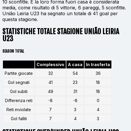
10 sconfitte. E la loro forma fuori casa è considerata
media, come risultato di 5 vittorie, 6 pareggi, 5 sconfitte.
União Leiria U23 ha segnato un totale di 41 goal per
questa stagione.
STATISTICHE TOTALE STAGIONE UNIÃO LEIRIA
U23
SEASON TOTAL
Complessivo
A casa
In trasferta
Partite giocate
32
54
36
Gol segnati
41
23
18
Gol subiti
49
31
18
Differenza reti
-8
-8
0
Reti inviolate
7
3
4
Gol falliti
7
4
3