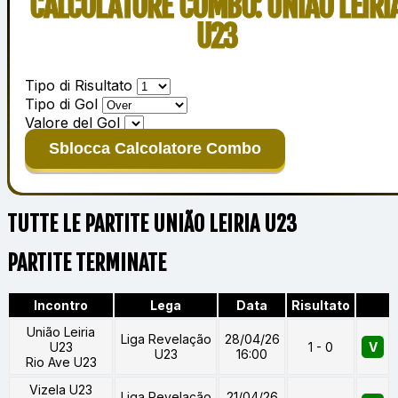
CALCOLATORE COMBO: UNIÃO LEIRI
U23
Tipo di Risultato
Tipo di Gol
Valore del Gol
Sblocca Calcolatore Combo
TUTTE LE PARTITE UNIÃO LEIRIA U23
PARTITE TERMINATE
Incontro
Lega
Data
Risultato
União Leiria
Liga Revelação
28/04/26
U23
1 - 0
V
U23
16:00
Rio Ave U23
Vizela U23
Liga Revelação
21/04/26