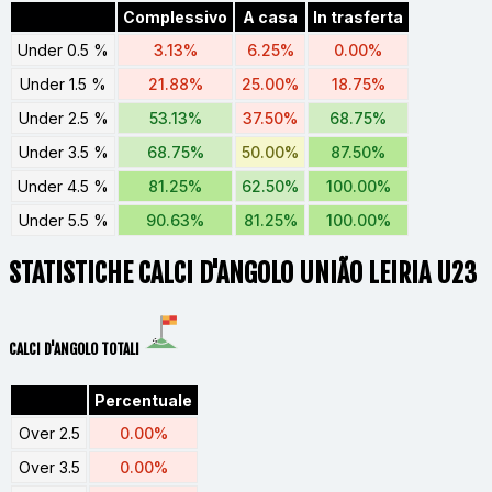
Complessivo
A casa
In trasferta
Under 0.5 %
3.13%
6.25%
0.00%
Under 1.5 %
21.88%
25.00%
18.75%
Under 2.5 %
53.13%
37.50%
68.75%
Under 3.5 %
68.75%
50.00%
87.50%
Under 4.5 %
81.25%
62.50%
100.00%
Under 5.5 %
90.63%
81.25%
100.00%
STATISTICHE CALCI D'ANGOLO UNIÃO LEIRIA U23
CALCI D'ANGOLO TOTALI
Percentuale
Over 2.5
0.00%
Over 3.5
0.00%